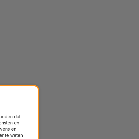
houden dat
ensten en
evens en
er te weten