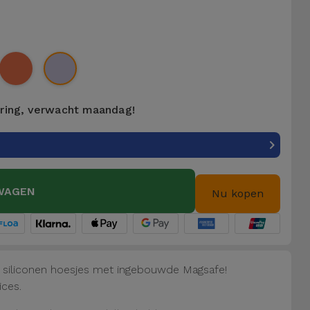
ering, verwacht maandag!
WAGEN
Nu kopen
e siliconen hoesjes met ingebouwde Magsafe!
ices.