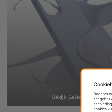
Cookieb
Door het c
Bekijk Galerij
het gebrui
aanbieding
cookies ku