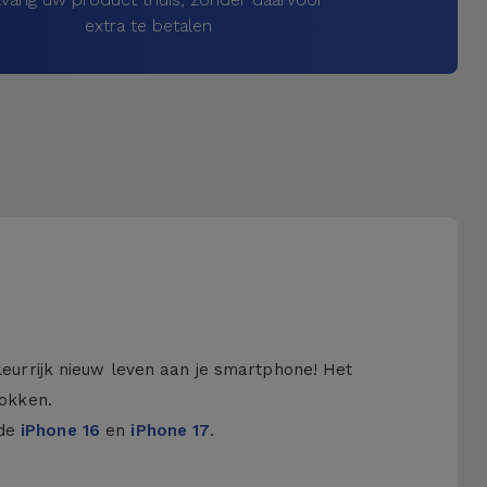
extra te betalen
kleurrijk nieuw leven aan je smartphone! Het
hokken.
 de
iPhone 16
en
iPhone 17
.