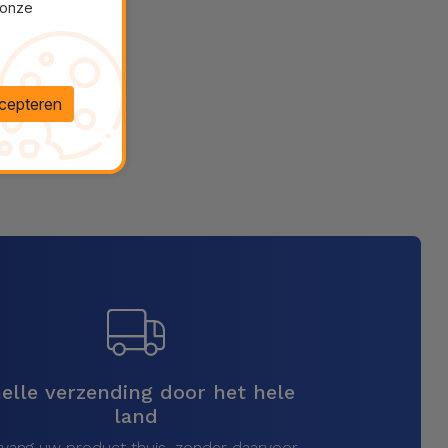
 onze
cepteren
elle verzending door het hele
land
vang uw product thuis, zonder daarvoor