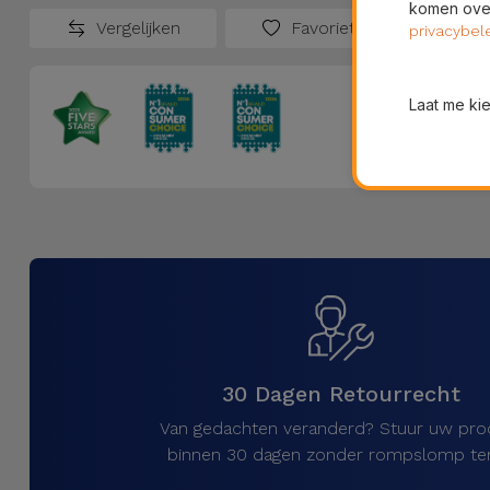
komen over
Vergelijken
Favorieten
privacybel
Laat me ki
30 Dagen Retourrecht
Van gedachten veranderd? Stuur uw pro
binnen 30 dagen zonder rompslomp ter