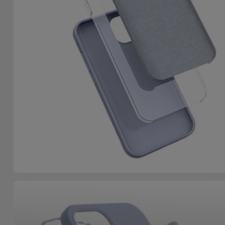
Fiets
Computer
Aaccessoires
iPad en
Tablet
Accessoires
Kids
Bekijk
alles