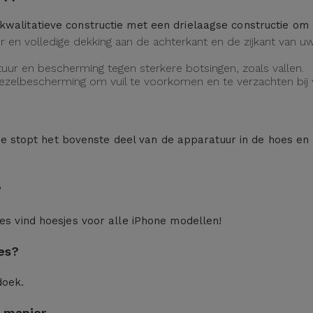
kwalitatieve constructie met een drielaagse constructie o
eur en volledige dekking aan de achterkant en de zijkant van
uur en bescherming tegen sterkere botsingen, zoals vallen.
vezelbescherming om vuil te voorkomen en te verzachten bij v
n: je stopt het bovenste deel van de apparatuur in de hoes en
?
ces
vind hoesjes voor alle iPhone modellen!
es?
doek.
 manier