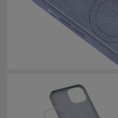
Telefoonketens
Andere
merken
Gadgets
Bekijk
Hygiëne
alles
en Huis
Portemonnees,
Tassen en
Koffers
Trackers
en
Accessoires
Mobiliteit,
Auto en