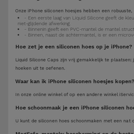
Onze iPhone siliconen hoesjes hebben een robuuste, 
- Een eerste laag van Liquid Silicone geeft de kl
niet-glijdende afwerking.
- Binnenin geeft een PVC-mantel de mantel struct
- Binnen, naast de achtermantel, is er een micro
Hoe zet je een siliconen hoes op je iPhone?
Liquid Silicone Caps zijn vrij gemakkelijk te plaatse
hoeken uit te oefenen.
Waar kan ik iPhone siliconen hoesjes kopen
In onze online winkel of op een andere winkel iServi
Hoe schoonmaak je een iPhone siliconen ho
U kunt de siliconen hoes schoonmaken met een nat 
MagSafe-mantels: bescherming op de beste