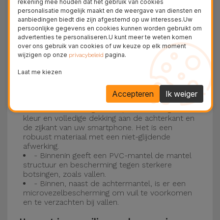
rekening mee houden dat het gebruik van cookies
personalisatie mogelijk maakt en de weergave van diensten en
Drie-laagse bescherming met de
aanbiedingen biedt die zijn afgestemd op uw interesses.Uw
persoonlijke gegevens en cookies kunnen worden gebruikt om
siliconen kappen
advertenties te personaliseren.U kunt meer te weten komen
over ons gebruik van cookies of uw keuze op elk moment
wijzigen op onze
pagina.
Onze iPhone siliconen hoesjes hebben een
privacybeleid
robuuste, kwalitatieve constructie met een
Laat me kiezen
drielaagse constructie om ongelukken en
Accepteren
Ik weiger
storingen te voorkomen!
- Een eerste laag van Liquid Silicone geeft de
kleur en volledige dekking aan de achterkant en
de zijkant van uw smartphone. Het is een
robuust materiaal met een niet-glijdende
afwerking.
- Binnenin geeft een PVC-mantel de mantel
structuur en bescherming tegen sterkere
botsingen, zoals vallen.
- Binnen, naast de achtermantel, is er een
microvezelbescherming om vuil te voorkomen
en te verzachten bij vallen.