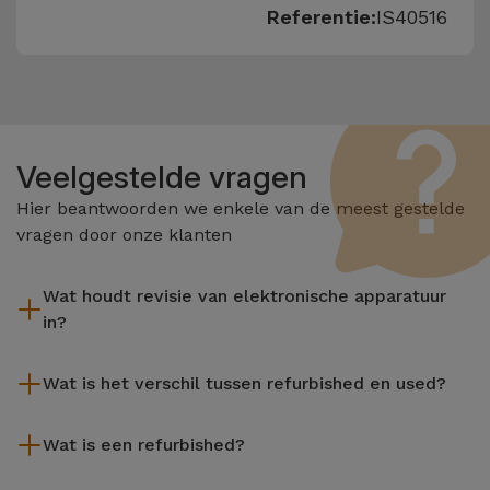
Referentie:
IS40516
Veelgestelde vragen
Hier beantwoorden we enkele van de meest gestelde
vragen door onze klanten
Wat houdt revisie van elektronische apparatuur
in?
Het reviseren omvat verschillende stappen zoals inspectie,
Wat is het verschil tussen refurbished en used?
reiniging, en niet te vergeten het repareren van elk defect
onderdeel. Het is belangrijk om te onthouden dat alle
De gereviseerde producten van iServices worden zorgvuldig
apparatuur die door Services wordt gereviseerd,
Wat is een refurbished?
getest en voorbereid door gespecialiseerde technici om hun
verschillende rigoureuze kwaliteits- en prestatietests
perfecte werking te garanderen. In tegenstelling tot een
Een refurbished product is een apparaat dat weinig of niet is
ondergaat voordat deze te koop wordt aangeboden.