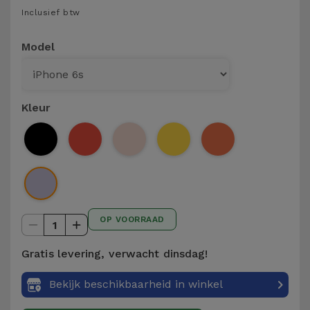
Telefoonketens
Inclusief btw
Andere
merken
Gadgets
Model
Bekijk
Hygiëne
alles
en Huis
Kleur
Portemonnees,
Tassen en
Koffers
Trackers
OP VOORRAAD
en
1
Accessoires
Gratis levering, verwacht dinsdag!
Mobiliteit,
Bekijk beschikbaarheid in winkel
Auto en