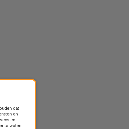
houden dat
ensten en
evens en
er te weten