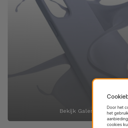
Cookieb
Door het c
Bekijk Galerij
het gebrui
aanbieding
cookies ku