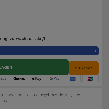
ering, verwacht dinsdag!
WAGEN
Nu kopen
e siliconen hoesjes met ingebouwde Magsafe!
ices.