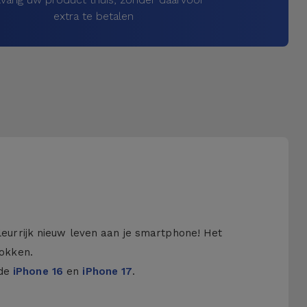
extra te betalen
kleurrijk nieuw leven aan je smartphone! Het
hokken.
 de
iPhone 16
en
iPhone 17
.