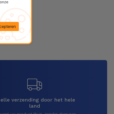
 onze
cepteren
elle verzending door het hele
land
vang uw product thuis, zonder daarvoor