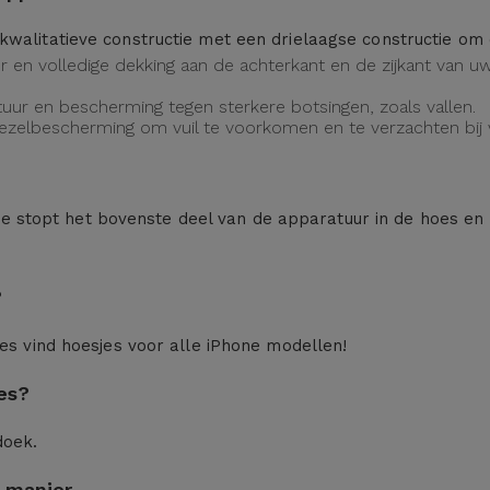
kwalitatieve constructie met een drielaagse constructie o
eur en volledige dekking aan de achterkant en de zijkant van
uur en bescherming tegen sterkere botsingen, zoals vallen.
vezelbescherming om vuil te voorkomen en te verzachten bij v
n: je stopt het bovenste deel van de apparatuur in de hoes en
?
ces
vind hoesjes voor alle iPhone modellen!
es?
doek.
 manier