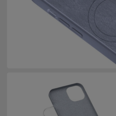
Telefoonketens
Andere
merken
Gadgets
Bekijk
Hygiëne
alles
en Huis
Portemonnees,
Tassen en
Koffers
Trackers
en
Accessoires
Mobiliteit,
Auto en