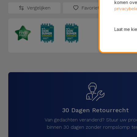
komen over
Vergelijken
Favorieten
privacybel
Laat me ki
30 Dagen Retourrecht
Van gedachten veranderd? Stuur uw pro
binnen 30 dagen zonder rompslomp ter