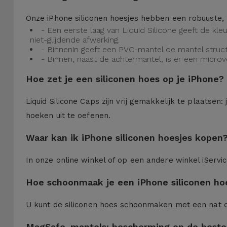
Onze iPhone siliconen hoesjes hebben een robuuste, 
- Een eerste laag van Liquid Silicone geeft de kl
niet-glijdende afwerking.
- Binnenin geeft een PVC-mantel de mantel struct
- Binnen, naast de achtermantel, is er een micro
Hoe zet je een siliconen hoes op je iPhone?
Liquid Silicone Caps zijn vrij gemakkelijk te plaatse
hoeken uit te oefenen.
Waar kan ik iPhone siliconen hoesjes kopen
In onze online winkel of op een andere winkel iServi
Hoe schoonmaak je een iPhone siliconen ho
U kunt de siliconen hoes schoonmaken met een nat 
MagSafe-mantels: bescherming op de beste