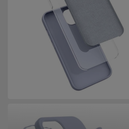
Fiets
Computer
Aaccessoires
iPad en
Tablet
Accessoires
Kids
Bekijk
alles