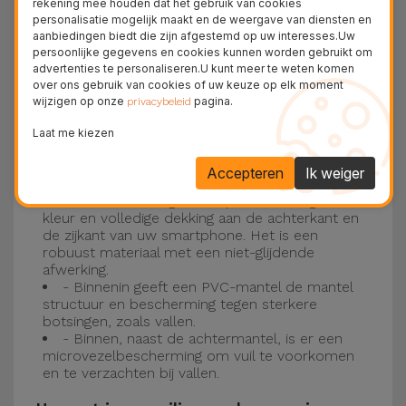
rekening mee houden dat het gebruik van cookies
personalisatie mogelijk maakt en de weergave van diensten en
Drie-laagse bescherming met de
aanbiedingen biedt die zijn afgestemd op uw interesses.Uw
persoonlijke gegevens en cookies kunnen worden gebruikt om
siliconen kappen
advertenties te personaliseren.U kunt meer te weten komen
over ons gebruik van cookies of uw keuze op elk moment
wijzigen op onze
pagina.
Onze iPhone siliconen hoesjes hebben een
privacybeleid
robuuste, kwalitatieve constructie met een
Laat me kiezen
drielaagse constructie om ongelukken en
Accepteren
Ik weiger
storingen te voorkomen!
- Een eerste laag van Liquid Silicone geeft de
kleur en volledige dekking aan de achterkant en
de zijkant van uw smartphone. Het is een
robuust materiaal met een niet-glijdende
afwerking.
- Binnenin geeft een PVC-mantel de mantel
structuur en bescherming tegen sterkere
botsingen, zoals vallen.
- Binnen, naast de achtermantel, is er een
microvezelbescherming om vuil te voorkomen
en te verzachten bij vallen.