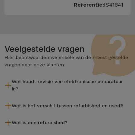
Referentie:
IS41841
Veelgestelde vragen
Hier beantwoorden we enkele van de meest gestelde
vragen door onze klanten
Wat houdt revisie van elektronische apparatuur
in?
Het reviseren omvat verschillende stappen zoals inspectie,
Wat is het verschil tussen refurbished en used?
reiniging, en niet te vergeten het repareren van elk defect
onderdeel. Het is belangrijk om te onthouden dat alle
De gereviseerde producten van iServices worden zorgvuldig
apparatuur die door Services wordt gereviseerd,
Wat is een refurbished?
getest en voorbereid door gespecialiseerde technici om hun
verschillende rigoureuze kwaliteits- en prestatietests
perfecte werking te garanderen. In tegenstelling tot een
Een refurbished product is een apparaat dat weinig of niet is
ondergaat voordat deze te koop wordt aangeboden.