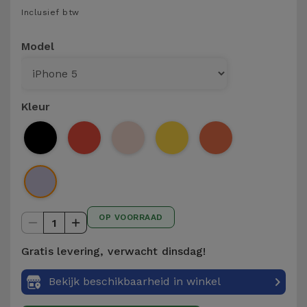
Telefoonketens
Inclusief btw
Andere
merken
Gadgets
Model
Bekijk
Hygiëne
alles
en Huis
Kleur
Portemonnees,
Tassen en
Koffers
Trackers
OP VOORRAAD
en
1
Accessoires
Gratis levering, verwacht dinsdag!
Mobiliteit,
Bekijk beschikbaarheid in winkel
Auto en