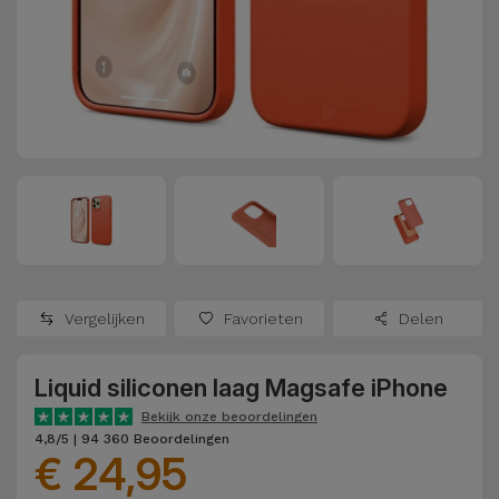
Refurbished
Adapters
Samsung
Apple
Watches
Hoezen en
Xiaomi
Schermbeschermers
Refurbished
Samsung
Huawei
Powerbanks
Refurbished
Oppo
Opladers
iMac
OnePlus
Hoofdtelefoons
Refurbished
Vergelijken
Favorieten
Delen
en
Consoles
Google
Luidsprekers
Liquid siliconen laag Magsafe iPhone
Bekijk
Dyson
Smartwatches
alles
Bekijk onze beoordelingen
4,8/5 | 94 360 Beoordelingen
en Bandjes
€ 24,95
TCL