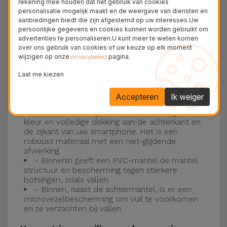
rekening mee houden dat het gebruik van cookies
personalisatie mogelijk maakt en de weergave van diensten en
Drie-laagse bescherming met de
aanbiedingen biedt die zijn afgestemd op uw interesses.Uw
persoonlijke gegevens en cookies kunnen worden gebruikt om
siliconen kappen
advertenties te personaliseren.U kunt meer te weten komen
over ons gebruik van cookies of uw keuze op elk moment
wijzigen op onze
pagina.
Onze iPhone siliconen hoesjes hebben een
privacybeleid
robuuste, kwalitatieve constructie met een
Laat me kiezen
drielaagse constructie om ongelukken en
Accepteren
Ik weiger
storingen te voorkomen!
- Een eerste laag van Liquid Silicone geeft de
kleur en volledige dekking aan de achterkant en
de zijkant van uw smartphone. Het is een
robuust materiaal met een niet-glijdende
afwerking.
- Binnenin geeft een PVC-mantel de mantel
structuur en bescherming tegen sterkere
botsingen, zoals vallen.
- Binnen, naast de achtermantel, is er een
microvezelbescherming om vuil te voorkomen
en te verzachten bij vallen.