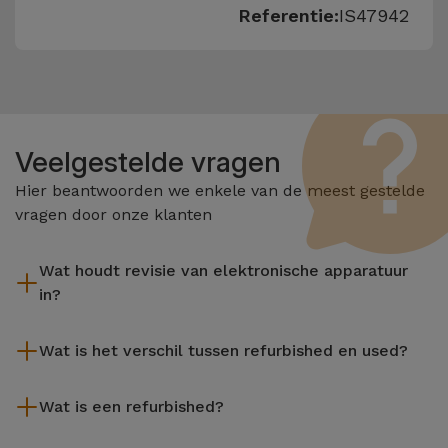
Referentie:
IS47942
Veelgestelde vragen
Hier beantwoorden we enkele van de meest gestelde
vragen door onze klanten
Wat houdt revisie van elektronische apparatuur
in?
Het reviseren omvat verschillende stappen zoals inspectie,
Wat is het verschil tussen refurbished en used?
reiniging, en niet te vergeten het repareren van elk defect
onderdeel. Het is belangrijk om te onthouden dat alle
De gereviseerde producten van iServices worden zorgvuldig
apparatuur die door Services wordt gereviseerd,
Wat is een refurbished?
getest en voorbereid door gespecialiseerde technici om hun
verschillende rigoureuze kwaliteits- en prestatietests
perfecte werking te garanderen. In tegenstelling tot een
Een refurbished product is een apparaat dat weinig of niet is
ondergaat voordat deze te koop wordt aangeboden.