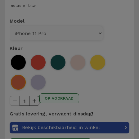
Telefoonketens
Inclusief btw
Andere
merken
Gadgets
Model
Bekijk
Hygiëne
alles
en Huis
Kleur
Portemonnees,
Tassen en
Koffers
Trackers
OP VOORRAAD
en
1
Accessoires
Gratis levering, verwacht dinsdag!
Mobiliteit,
Bekijk beschikbaarheid in winkel
Auto en