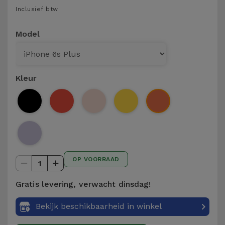
Telefoonketens
Inclusief btw
Andere
merken
Gadgets
Model
Bekijk
Hygiëne
alles
en Huis
Kleur
Portemonnees,
Tassen en
Koffers
Trackers
OP VOORRAAD
en
1
Accessoires
Gratis levering, verwacht dinsdag!
Mobiliteit,
Bekijk beschikbaarheid in winkel
Auto en