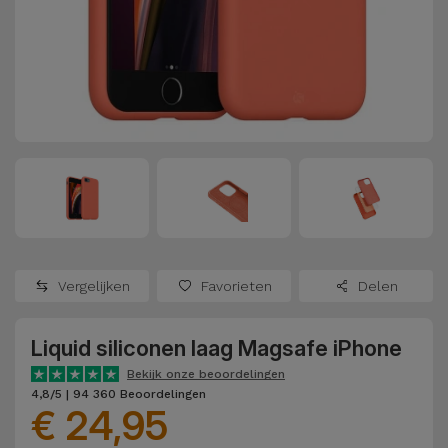
Refurbished
Adapters
Samsung
Apple
Watches
Hoezen en
Xiaomi
Schermbeschermers
Refurbished
Samsung
Huawei
Powerbanks
Refurbished
Oppo
Opladers
iMac
OnePlus
Hoofdtelefoons
Refurbished
Vergelijken
Favorieten
Delen
en
Consoles
Google
Luidsprekers
Liquid siliconen laag Magsafe iPhone
Bekijk
Dyson
Smartwatches
alles
Bekijk onze beoordelingen
4,8/5 | 94 360 Beoordelingen
en Bandjes
€ 24,95
TCL