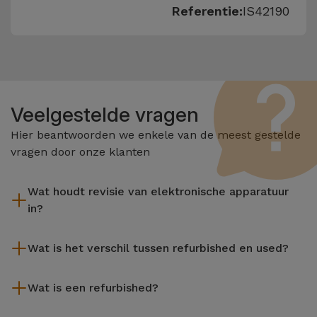
Referentie:
IS42190
Veelgestelde vragen
Hier beantwoorden we enkele van de meest gestelde
vragen door onze klanten
Wat houdt revisie van elektronische apparatuur
in?
Het reviseren omvat verschillende stappen zoals inspectie,
Wat is het verschil tussen refurbished en used?
reiniging, en niet te vergeten het repareren van elk defect
onderdeel. Het is belangrijk om te onthouden dat alle
De gereviseerde producten van iServices worden zorgvuldig
apparatuur die door Services wordt gereviseerd,
Wat is een refurbished?
getest en voorbereid door gespecialiseerde technici om hun
verschillende rigoureuze kwaliteits- en prestatietests
perfecte werking te garanderen. In tegenstelling tot een
Een refurbished product is een apparaat dat weinig of niet is
ondergaat voordat deze te koop wordt aangeboden.