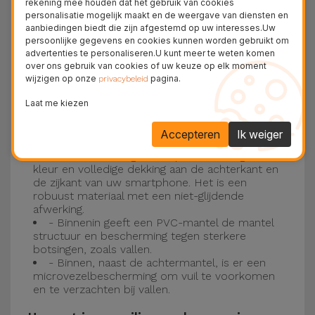
rekening mee houden dat het gebruik van cookies
personalisatie mogelijk maakt en de weergave van diensten en
Drie-laagse bescherming met de
aanbiedingen biedt die zijn afgestemd op uw interesses.Uw
persoonlijke gegevens en cookies kunnen worden gebruikt om
siliconen kappen
advertenties te personaliseren.U kunt meer te weten komen
over ons gebruik van cookies of uw keuze op elk moment
wijzigen op onze
pagina.
Onze iPhone siliconen hoesjes hebben een
privacybeleid
robuuste, kwalitatieve constructie met een
Laat me kiezen
drielaagse constructie om ongelukken en
Accepteren
Ik weiger
storingen te voorkomen!
- Een eerste laag van Liquid Silicone geeft de
kleur en volledige dekking aan de achterkant en
de zijkant van uw smartphone. Het is een
robuust materiaal met een niet-glijdende
afwerking.
- Binnenin geeft een PVC-mantel de mantel
structuur en bescherming tegen sterkere
botsingen, zoals vallen.
- Binnen, naast de achtermantel, is er een
microvezelbescherming om vuil te voorkomen
en te verzachten bij vallen.