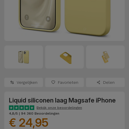
Refurbished
Adapters
Samsung
Apple
Watches
Hoezen en
Xiaomi
Schermbeschermers
Refurbished
Samsung
Huawei
Powerbanks
Refurbished
Oppo
Opladers
iMac
OnePlus
Hoofdtelefoons
Refurbished
Vergelijken
Favorieten
Delen
en
Consoles
Google
Luidsprekers
Liquid siliconen laag Magsafe iPhone
Bekijk
Dyson
Smartwatches
alles
Bekijk onze beoordelingen
4,8/5 | 94 360 Beoordelingen
en Bandjes
€ 24,95
TCL