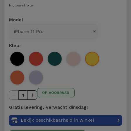
Telefoonketens
Inclusief btw
Andere
merken
Gadgets
Model
Bekijk
Hygiëne
alles
en Huis
Kleur
Portemonnees,
Tassen en
Koffers
Trackers
OP VOORRAAD
en
1
Accessoires
Gratis levering, verwacht dinsdag!
Mobiliteit,
Bekijk beschikbaarheid in winkel
Auto en