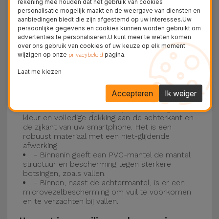
rekening mee houden dat het gebruik van cookies
personalisatie mogelijk maakt en de weergave van diensten en
Drie-laagse bescherming met de
aanbiedingen biedt die zijn afgestemd op uw interesses.Uw
persoonlijke gegevens en cookies kunnen worden gebruikt om
siliconen kappen
advertenties te personaliseren.U kunt meer te weten komen
over ons gebruik van cookies of uw keuze op elk moment
wijzigen op onze
pagina.
Onze iPhone siliconen hoesjes hebben een
privacybeleid
robuuste, kwalitatieve constructie met een
Laat me kiezen
drielaagse constructie om ongelukken en
Accepteren
Ik weiger
storingen te voorkomen!
- Een eerste laag van Liquid Silicone geeft de
kleur en volledige dekking aan de achterkant en
de zijkant van uw smartphone. Het is een
robuust materiaal met een niet-glijdende
afwerking.
- Binnenin geeft een PVC-mantel de mantel
structuur en bescherming tegen sterkere
botsingen, zoals vallen.
- Binnen, naast de achtermantel, is er een
microvezelbescherming om vuil te voorkomen
en te verzachten bij vallen.