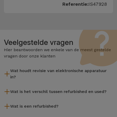
Referentie:
IS47928
Veelgestelde vragen
Hier beantwoorden we enkele van de meest gestelde
vragen door onze klanten
Wat houdt revisie van elektronische apparatuur
in?
Het reviseren omvat verschillende stappen zoals inspectie,
Wat is het verschil tussen refurbished en used?
reiniging, en niet te vergeten het repareren van elk defect
onderdeel. Het is belangrijk om te onthouden dat alle
De gereviseerde producten van iServices worden zorgvuldig
apparatuur die door Services wordt gereviseerd,
Wat is een refurbished?
getest en voorbereid door gespecialiseerde technici om hun
verschillende rigoureuze kwaliteits- en prestatietests
perfecte werking te garanderen. In tegenstelling tot een
Een refurbished product is een apparaat dat weinig of niet is
ondergaat voordat deze te koop wordt aangeboden.