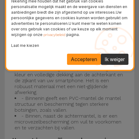
rekening mee houden dat het gebruik van cookies
personalisatie mogelijk maakt en de weergave van diensten en
Drie-laagse bescherming met de
aanbiedingen biedt die zijn afgestemd op uw interesses.Uw
persoonlijke gegevens en cookies kunnen worden gebruikt om
siliconen kappen
advertenties te personaliseren.U kunt meer te weten komen
over ons gebruik van cookies of uw keuze op elk moment
wijzigen op onze
pagina.
Onze iPhone siliconen hoesjes hebben een
privacybeleid
robuuste, kwalitatieve constructie met een
Laat me kiezen
drielaagse constructie om ongelukken en
Accepteren
Ik weiger
storingen te voorkomen!
- Een eerste laag van Liquid Silicone geeft de
kleur en volledige dekking aan de achterkant en
de zijkant van uw smartphone. Het is een
robuust materiaal met een niet-glijdende
afwerking.
- Binnenin geeft een PVC-mantel de mantel
structuur en bescherming tegen sterkere
botsingen, zoals vallen.
- Binnen, naast de achtermantel, is er een
microvezelbescherming om vuil te voorkomen
en te verzachten bij vallen.