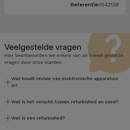
Referentie:
IS42138
Veelgestelde vragen
Hier beantwoorden we enkele van de meest gestelde
vragen door onze klanten
Wat houdt revisie van elektronische apparatuur
in?
Het reviseren omvat verschillende stappen zoals inspectie,
Wat is het verschil tussen refurbished en used?
reiniging, en niet te vergeten het repareren van elk defect
onderdeel. Het is belangrijk om te onthouden dat alle
De gereviseerde producten van iServices worden zorgvuldig
apparatuur die door Services wordt gereviseerd,
Wat is een refurbished?
getest en voorbereid door gespecialiseerde technici om hun
verschillende rigoureuze kwaliteits- en prestatietests
perfecte werking te garanderen. In tegenstelling tot een
Een refurbished product is een apparaat dat weinig of niet is
ondergaat voordat deze te koop wordt aangeboden.