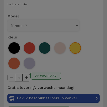
Telefoonketens
Inclusief btw
Andere
merken
Gadgets
Model
Bekijk
Hygiëne
alles
en Huis
Kleur
Portemonnees,
Tassen en
Koffers
Trackers
OP VOORRAAD
en
1
Accessoires
Gratis levering, verwacht maandag!
Mobiliteit,
Bekijk beschikbaarheid in winkel
Auto en