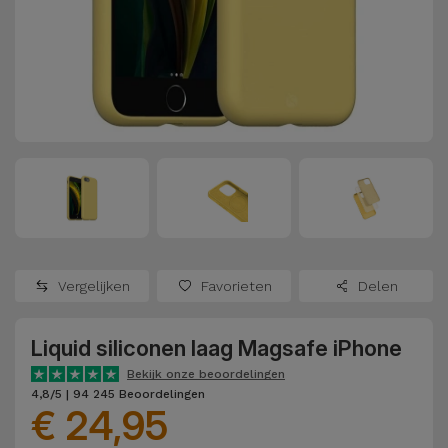
Refurbished
Adapters
Samsung
Apple
Watches
Hoezen en
Xiaomi
Schermbeschermers
Refurbished
Samsung
Huawei
Powerbanks
Refurbished
Oppo
Opladers
iMac
OnePlus
Hoofdtelefoons
Refurbished
Vergelijken
Favorieten
Delen
en
Consoles
Google
Luidsprekers
Liquid siliconen laag Magsafe iPhone
Bekijk
Dyson
Smartwatches
alles
Bekijk onze beoordelingen
4,8/5 | 94 245 Beoordelingen
en Bandjes
€ 24,95
TCL