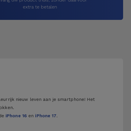
extra te betalen
kleurrijk nieuw leven aan je smartphone! Het
hokken.
 de
iPhone 16
en
iPhone 17
.