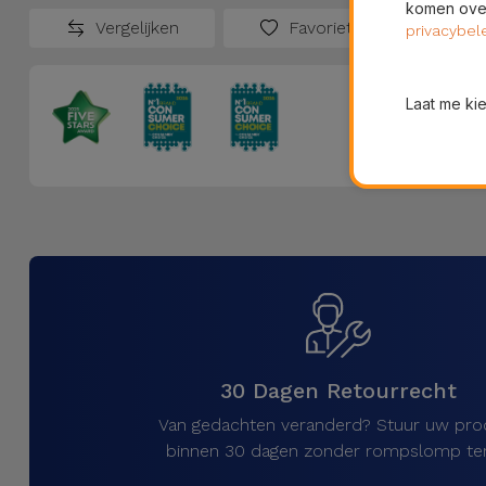
komen over
Vergelijken
Favorieten
privacybel
Laat me ki
30 Dagen Retourrecht
Van gedachten veranderd? Stuur uw pro
binnen 30 dagen zonder rompslomp ter