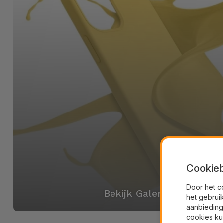
Cookieb
Door het c
Bekijk Galerij
het gebrui
aanbieding
cookies ku