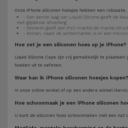
Onze iPhone siliconen hoesjes hebben een robuuste, 
- Een eerste laag van Liquid Silicone geeft de kl
niet-glijdende afwerking.
- Binnenin geeft een PVC-mantel de mantel struct
- Binnen, naast de achtermantel, is er een micro
Hoe zet je een siliconen hoes op je iPhone?
Liquid Silicone Caps zijn vrij gemakkelijk te plaatse
hoeken uit te oefenen.
Waar kan ik iPhone siliconen hoesjes kopen
In onze online winkel of op een andere winkel iServi
Hoe schoonmaak je een iPhone siliconen ho
U kunt de siliconen hoes schoonmaken met een nat 
MagSafe-mantels: bescherming op de beste