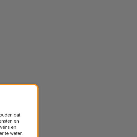
houden dat
ensten en
evens en
er te weten