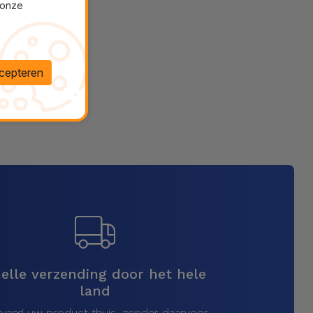
 onze
cepteren
elle verzending door het hele
land
vang uw product thuis, zonder daarvoor