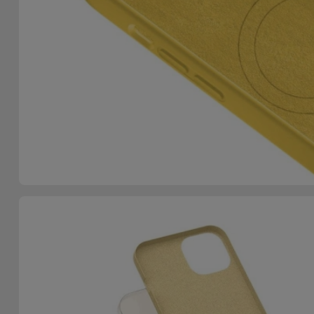
Telefoonketens
Andere
merken
Gadgets
Bekijk
Hygiëne
alles
en Huis
Portemonnees,
Tassen en
Koffers
Trackers
en
Accessoires
Mobiliteit,
Auto en