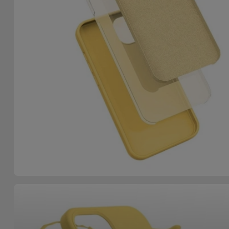
Fiets
Computer
Aaccessoires
iPad en
Tablet
Accessoires
Kids
Bekijk
alles