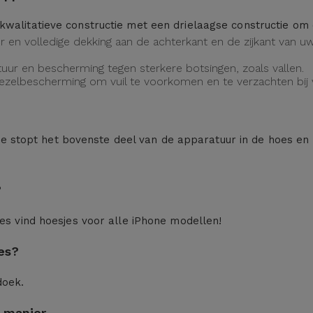
kwalitatieve constructie met een drielaagse constructie o
eur en volledige dekking aan de achterkant en de zijkant van
uur en bescherming tegen sterkere botsingen, zoals vallen.
vezelbescherming om vuil te voorkomen en te verzachten bij v
n: je stopt het bovenste deel van de apparatuur in de hoes en
?
ces
vind hoesjes voor alle iPhone modellen!
es?
doek.
 manier