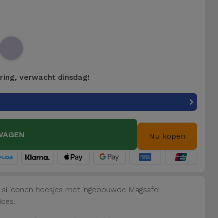
ering, verwacht dinsdag!
WAGEN
Nu kopen
e siliconen hoesjes met ingebouwde Magsafe!
ices.