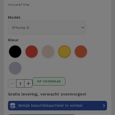
Telefoonketens
Inclusief btw
Andere
merken
Gadgets
Model
Bekijk
Hygiëne
alles
en Huis
Kleur
Portemonnees,
Tassen en
Koffers
Trackers
OP VOORRAAD
en
1
Accessoires
Gratis levering, verwacht overmorgen!
Mobiliteit,
Bekijk beschikbaarheid in winkel
Auto en