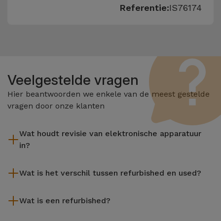
Referentie:
IS76174
Veelgestelde vragen
Hier beantwoorden we enkele van de meest gestelde
vragen door onze klanten
Wat houdt revisie van elektronische apparatuur
in?
Het reviseren omvat verschillende stappen zoals inspectie,
Wat is het verschil tussen refurbished en used?
reiniging, en niet te vergeten het repareren van elk defect
onderdeel. Het is belangrijk om te onthouden dat alle
De gereviseerde producten van iServices worden zorgvuldig
apparatuur die door Services wordt gereviseerd,
Wat is een refurbished?
getest en voorbereid door gespecialiseerde technici om hun
verschillende rigoureuze kwaliteits- en prestatietests
perfecte werking te garanderen. In tegenstelling tot een
Een refurbished product is een apparaat dat weinig of niet is
ondergaat voordat deze te koop wordt aangeboden.