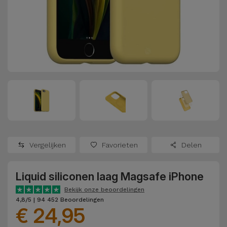
Refurbished
Adapters
Samsung
Apple
Watches
Hoezen en
Xiaomi
Schermbeschermers
Refurbished
Samsung
Huawei
Powerbanks
Refurbished
Oppo
Opladers
iMac
OnePlus
Hoofdtelefoons
Refurbished
Vergelijken
Favorieten
Delen
en
Consoles
Google
Luidsprekers
Liquid siliconen laag Magsafe iPhone
Bekijk
Dyson
Smartwatches
alles
Bekijk onze beoordelingen
4,8/5 | 94 452 Beoordelingen
en Bandjes
€ 24,95
TCL