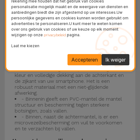
rekening mee houden dat het gebruik van cookies
personalisatie mogelijk maakt en de weergave van diensten en
Drie-laagse bescherming met de
aanbiedingen biedt die zijn afgestemd op uw interesses.Uw
persoonlijke gegevens en cookies kunnen worden gebruikt om
siliconen kappen
advertenties te personaliseren.U kunt meer te weten komen
over ons gebruik van cookies of uw keuze op elk moment
wijzigen op onze
pagina.
Onze iPhone siliconen hoesjes hebben een
privacybeleid
robuuste, kwalitatieve constructie met een
Laat me kiezen
drielaagse constructie om ongelukken en
Accepteren
Ik weiger
storingen te voorkomen!
- Een eerste laag van Liquid Silicone geeft de
kleur en volledige dekking aan de achterkant en
de zijkant van uw smartphone. Het is een
robuust materiaal met een niet-glijdende
afwerking.
- Binnenin geeft een PVC-mantel de mantel
structuur en bescherming tegen sterkere
botsingen, zoals vallen.
- Binnen, naast de achtermantel, is er een
microvezelbescherming om vuil te voorkomen
en te verzachten bij vallen.