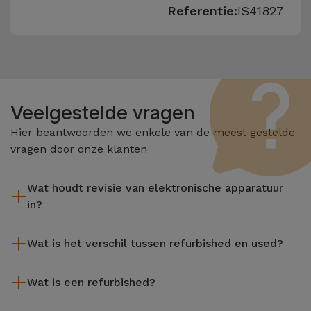
Referentie:
IS41827
Veelgestelde vragen
Hier beantwoorden we enkele van de meest gestelde
vragen door onze klanten
Wat houdt revisie van elektronische apparatuur
in?
Het reviseren omvat verschillende stappen zoals inspectie,
Wat is het verschil tussen refurbished en used?
reiniging, en niet te vergeten het repareren van elk defect
onderdeel. Het is belangrijk om te onthouden dat alle
De gereviseerde producten van iServices worden zorgvuldig
apparatuur die door Services wordt gereviseerd,
Wat is een refurbished?
getest en voorbereid door gespecialiseerde technici om hun
verschillende rigoureuze kwaliteits- en prestatietests
perfecte werking te garanderen. In tegenstelling tot een
Een refurbished product is een apparaat dat weinig of niet is
ondergaat voordat deze te koop wordt aangeboden.