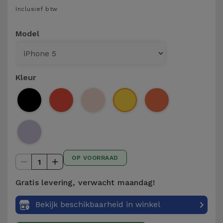
Telefoonketens
Inclusief btw
Andere
merken
Gadgets
Model
Bekijk
Hygiëne
alles
en Huis
Kleur
Portemonnees,
Tassen en
Koffers
Trackers
OP VOORRAAD
en
1
Accessoires
Gratis levering, verwacht maandag!
Mobiliteit,
Bekijk beschikbaarheid in winkel
Auto en