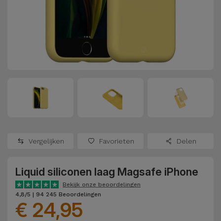
Refurbished
Adapters
Samsung
Apple
Watches
Hoezen en
Xiaomi
Schermbeschermers
Refurbished
Samsung
Huawei
Powerbanks
Refurbished
Oppo
Opladers
iMac
OnePlus
Hoofdtelefoons
Refurbished
Vergelijken
Favorieten
Delen
en
Consoles
Google
Luidsprekers
Liquid siliconen laag Magsafe iPhone
Bekijk
Dyson
Smartwatches
alles
Bekijk onze beoordelingen
4,8/5 | 94 245 Beoordelingen
en Bandjes
€ 24,95
TCL