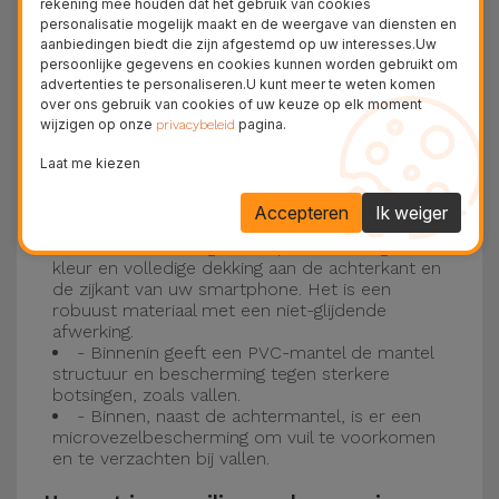
rekening mee houden dat het gebruik van cookies
personalisatie mogelijk maakt en de weergave van diensten en
Drie-laagse bescherming met de
aanbiedingen biedt die zijn afgestemd op uw interesses.Uw
persoonlijke gegevens en cookies kunnen worden gebruikt om
siliconen kappen
advertenties te personaliseren.U kunt meer te weten komen
over ons gebruik van cookies of uw keuze op elk moment
wijzigen op onze
pagina.
Onze iPhone siliconen hoesjes hebben een
privacybeleid
robuuste, kwalitatieve constructie met een
Laat me kiezen
drielaagse constructie om ongelukken en
Accepteren
Ik weiger
storingen te voorkomen!
- Een eerste laag van Liquid Silicone geeft de
kleur en volledige dekking aan de achterkant en
de zijkant van uw smartphone. Het is een
robuust materiaal met een niet-glijdende
afwerking.
- Binnenin geeft een PVC-mantel de mantel
structuur en bescherming tegen sterkere
botsingen, zoals vallen.
- Binnen, naast de achtermantel, is er een
microvezelbescherming om vuil te voorkomen
en te verzachten bij vallen.