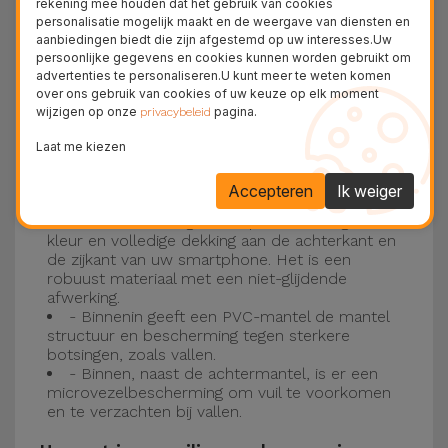
rekening mee houden dat het gebruik van cookies
personalisatie mogelijk maakt en de weergave van diensten en
Drie-laagse bescherming met de
aanbiedingen biedt die zijn afgestemd op uw interesses.Uw
persoonlijke gegevens en cookies kunnen worden gebruikt om
siliconen kappen
advertenties te personaliseren.U kunt meer te weten komen
over ons gebruik van cookies of uw keuze op elk moment
wijzigen op onze
pagina.
Onze iPhone siliconen hoesjes hebben een
privacybeleid
robuuste, kwalitatieve constructie met een
Laat me kiezen
drielaagse constructie om ongelukken en
Accepteren
Ik weiger
storingen te voorkomen!
- Een eerste laag van Liquid Silicone geeft de
kleur en volledige dekking aan de achterkant en
de zijkant van uw smartphone. Het is een
robuust materiaal met een niet-glijdende
afwerking.
- Binnenin geeft een PVC-mantel de mantel
structuur en bescherming tegen sterkere
botsingen, zoals vallen.
- Binnen, naast de achtermantel, is er een
microvezelbescherming om vuil te voorkomen
en te verzachten bij vallen.