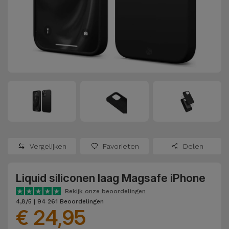
Refurbished
Adapters
Samsung
Apple
Watches
Hoezen en
Xiaomi
Schermbeschermers
Refurbished
Samsung
Huawei
Powerbanks
Refurbished
Oppo
Opladers
iMac
OnePlus
Hoofdtelefoons
Refurbished
Vergelijken
Favorieten
Delen
en
Consoles
Google
Luidsprekers
Liquid siliconen laag Magsafe iPhone
Bekijk
Dyson
Smartwatches
alles
Bekijk onze beoordelingen
4,8/5 | 94 261 Beoordelingen
en Bandjes
€ 24,95
TCL