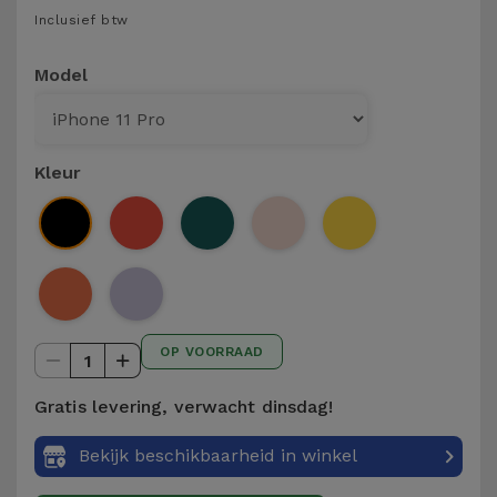
Telefoonketens
Inclusief btw
Andere
merken
Gadgets
Model
Bekijk
Hygiëne
alles
en Huis
Kleur
Portemonnees,
Tassen en
Koffers
Trackers
OP VOORRAAD
en
1
Accessoires
Gratis levering, verwacht dinsdag!
Mobiliteit,
Bekijk beschikbaarheid in winkel
Auto en