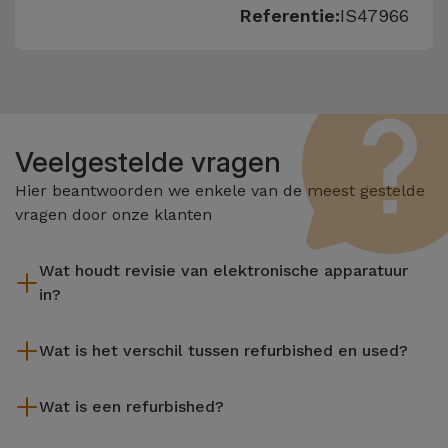
Referentie:
IS47966
Veelgestelde vragen
Hier beantwoorden we enkele van de meest gestelde
vragen door onze klanten
Wat houdt revisie van elektronische apparatuur
in?
Het reviseren omvat verschillende stappen zoals inspectie,
Wat is het verschil tussen refurbished en used?
reiniging, en niet te vergeten het repareren van elk defect
onderdeel. Het is belangrijk om te onthouden dat alle
De gereviseerde producten van iServices worden zorgvuldig
apparatuur die door Services wordt gereviseerd,
Wat is een refurbished?
getest en voorbereid door gespecialiseerde technici om hun
verschillende rigoureuze kwaliteits- en prestatietests
perfecte werking te garanderen. In tegenstelling tot een
Een refurbished product is een apparaat dat weinig of niet is
ondergaat voordat deze te koop wordt aangeboden.