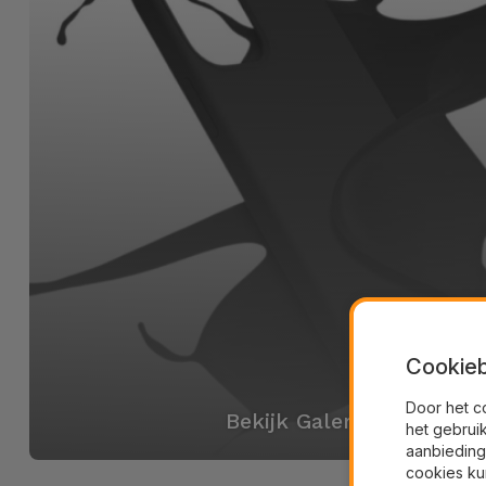
Cookieb
Door het c
Bekijk Galerij
het gebrui
aanbieding
cookies ku