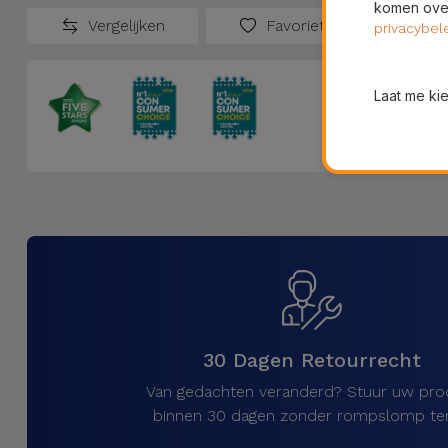
komen over
Vergelijken
Favorieten
privacybel
Laat me ki
30 Dagen Retourrecht
Van gedachten veranderd? Stuur uw pro
binnen 30 dagen zonder rompslomp ter