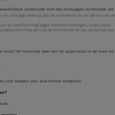
kwalitatieve constructie met een drielaagse constructie o
eur en volledige dekking aan de achterkant en de zijkant van
uur en bescherming tegen sterkere botsingen, zoals vallen.
vezelbescherming om vuil te voorkomen en te verzachten bij v
n: je stopt het bovenste deel van de apparatuur in de hoes en
?
ces
vind hoesjes voor alle iPhone modellen!
es?
doek.
 manier