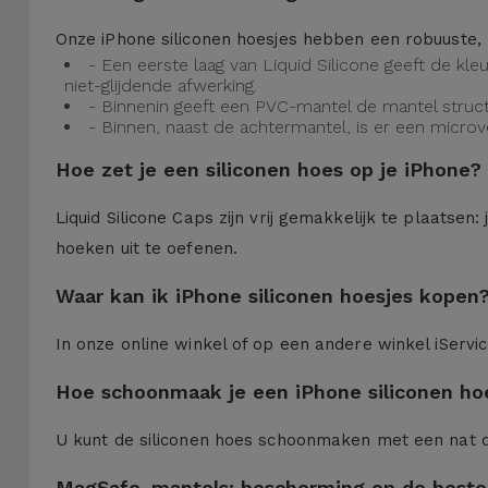
Onze iPhone siliconen hoesjes hebben een robuuste, 
- Een eerste laag van Liquid Silicone geeft de kl
niet-glijdende afwerking.
- Binnenin geeft een PVC-mantel de mantel struct
- Binnen, naast de achtermantel, is er een micro
Hoe zet je een siliconen hoes op je iPhone?
Liquid Silicone Caps zijn vrij gemakkelijk te plaatse
hoeken uit te oefenen.
Waar kan ik iPhone siliconen hoesjes kopen
In onze online winkel of op een andere winkel iServi
Hoe schoonmaak je een iPhone siliconen ho
U kunt de siliconen hoes schoonmaken met een nat 
MagSafe-mantels: bescherming op de beste