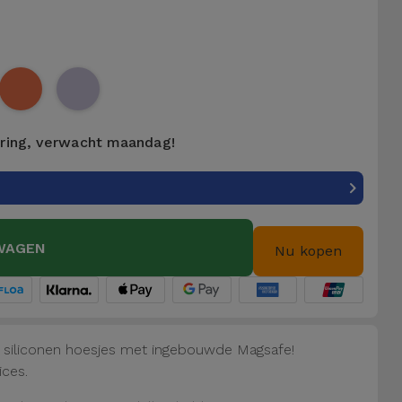
ering, verwacht maandag!
WAGEN
Nu kopen
e siliconen hoesjes met ingebouwde Magsafe!
ices.