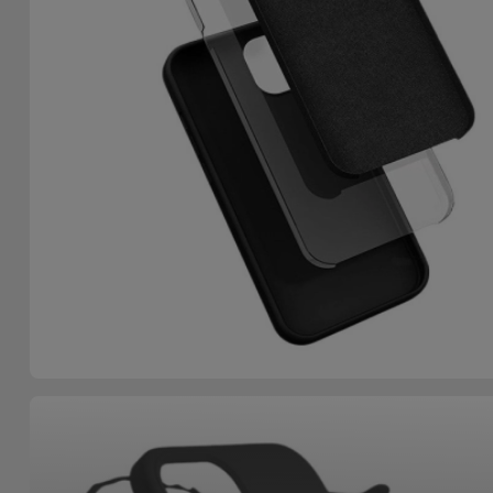
Fiets
Computer
Aaccessoires
iPad en
Tablet
Accessoires
Kids
Bekijk
alles