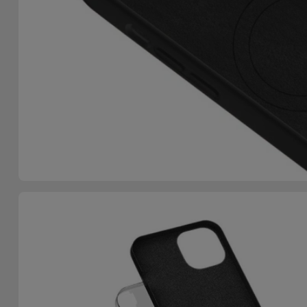
Telefoonketens
Andere
merken
Gadgets
Bekijk
Hygiëne
alles
en Huis
Portemonnees,
Tassen en
Koffers
Trackers
en
Accessoires
Mobiliteit,
Auto en