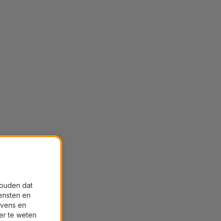
houden dat
ensten en
evens en
er te weten