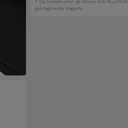
* De hoesjes voor de iPhone 6/6 Plus/6S/6
geïntegreerde Magsafe.