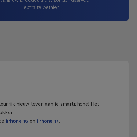
extra te betalen
kleurrijk nieuw leven aan je smartphone! Het
hokken.
 de
iPhone 16
en
iPhone 17
.