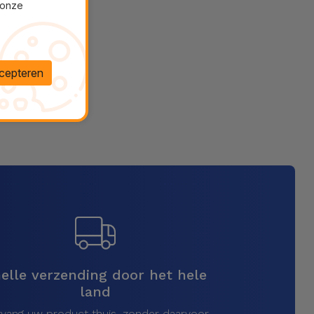
 onze
cepteren
elle verzending door het hele
land
vang uw product thuis, zonder daarvoor