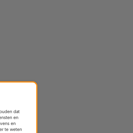
houden dat
ensten en
evens en
er te weten