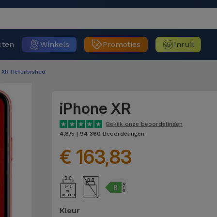
cten
Winkels
Promoties
Inruil
 XR Refurbished
iPhone XR
Bekijk onze beoordelingen
4,8/5 | 94 360 Beoordelingen
€ 163,83
5-18
USB PD
Kleur