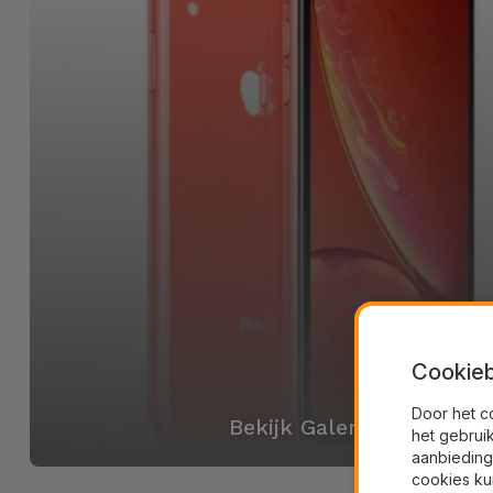
Cookieb
Door het c
Bekijk Galerij
het gebrui
aanbieding
cookies ku