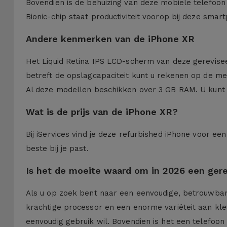
Bovendien is de behuizing van deze mobiele telefoon 
Bionic-chip staat productiviteit voorop bij deze smar
Andere kenmerken van de iPhone XR
Het Liquid Retina IPS LCD-scherm van deze gereviseer
betreft de opslagcapaciteit kunt u rekenen op de m
Al deze modellen beschikken over 3 GB RAM. U kunt ze
Wat is de prijs van de iPhone XR?
Bij iServices vind je deze refurbished iPhone voor ee
beste bij je past.
Is het de moeite waard om in 2026 een ger
Als u op zoek bent naar een eenvoudige, betrouwbare
krachtige processor en een enorme variëteit aan kl
eenvoudig gebruik wil. Bovendien is het een telefoon