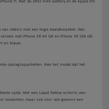
 iPhone 11. Met de 2942 mAh-batterij en de Apple A12
en van video's met een hoge beeldkwaliteit. Wat
e versies met iPhone XR 64 GB en iPhone XR 256 GB.
rt en blauw.
lende opslagcapaciteiten. Kies het model dat het
beste optie. Met een Liquid Retina-scherm, een
voor studenten, maar ook voor wie gewoon een