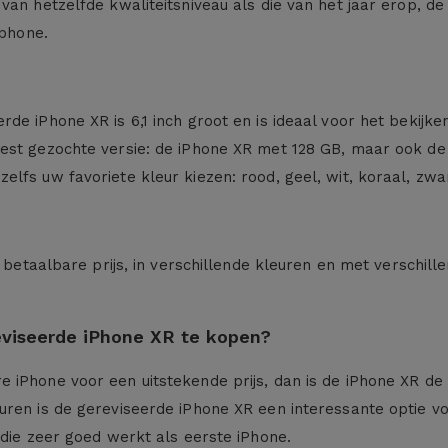
van hetzelfde kwaliteitsniveau als die van het jaar erop, de
tphone.
de iPhone XR is 6,1 inch groot en is ideaal voor het bekijk
eest gezochte versie: de iPhone XR met 128 GB, maar ook d
lfs uw favoriete kleur kiezen: rood, geel, wit, koraal, zwa
n betaalbare prijs, in verschillende kleuren en met verschil
eviseerde iPhone XR te kopen?
 iPhone voor een uitstekende prijs, dan is de iPhone XR de 
euren is de gereviseerde iPhone XR een interessante optie 
 die zeer goed werkt als eerste iPhone.