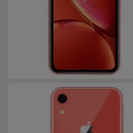
Telefoonketens
Andere
merken
Gadgets
Bekijk
Hygiëne
alles
en Huis
Portemonnees,
Tassen en
Koffers
Trackers
en
Accessoires
Mobiliteit,
Auto en