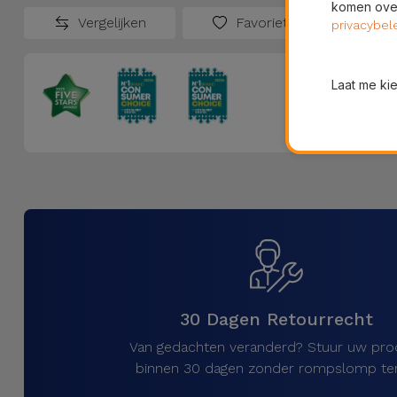
komen over
Vergelijken
Favorieten
privacybel
Laat me ki
30 Dagen Retourrecht
Van gedachten veranderd? Stuur uw pro
binnen 30 dagen zonder rompslomp ter