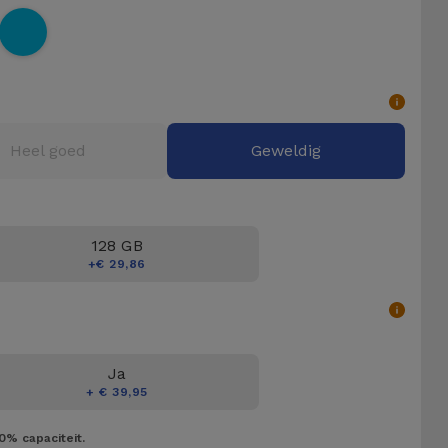
Heel goed
Geweldig
128 GB
+€ 29,86
Ja
+ € 39,95
0% capaciteit.