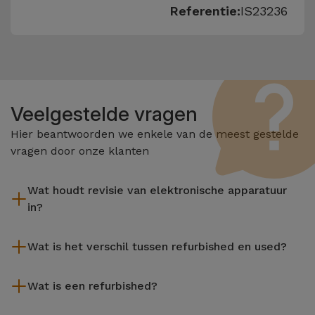
Referentie:
IS23236
Veelgestelde vragen
Hier beantwoorden we enkele van de meest gestelde
vragen door onze klanten
Wat houdt revisie van elektronische apparatuur
in?
Het reviseren omvat verschillende stappen zoals inspectie,
Wat is het verschil tussen refurbished en used?
reiniging, en niet te vergeten het repareren van elk defect
onderdeel. Het is belangrijk om te onthouden dat alle
De gereviseerde producten van iServices worden zorgvuldig
apparatuur die door Services wordt gereviseerd,
Wat is een refurbished?
getest en voorbereid door gespecialiseerde technici om hun
verschillende rigoureuze kwaliteits- en prestatietests
perfecte werking te garanderen. In tegenstelling tot een
Een refurbished product is een apparaat dat weinig of niet is
ondergaat voordat deze te koop wordt aangeboden.