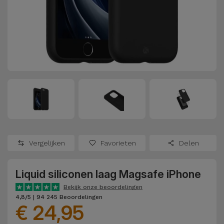
Refurbished
Adapters
Samsung
Apple
Watches
Hoezen en
Xiaomi
Schermbeschermers
Refurbished
Samsung
Huawei
Powerbanks
Refurbished
Oppo
Opladers
iMac
OnePlus
Hoofdtelefoons
Refurbished
Vergelijken
Favorieten
Delen
en
Consoles
Google
Luidsprekers
Liquid siliconen laag Magsafe iPhone
Bekijk
Dyson
Smartwatches
alles
Bekijk onze beoordelingen
4,8/5 | 94 245 Beoordelingen
en Bandjes
€ 24,95
TCL