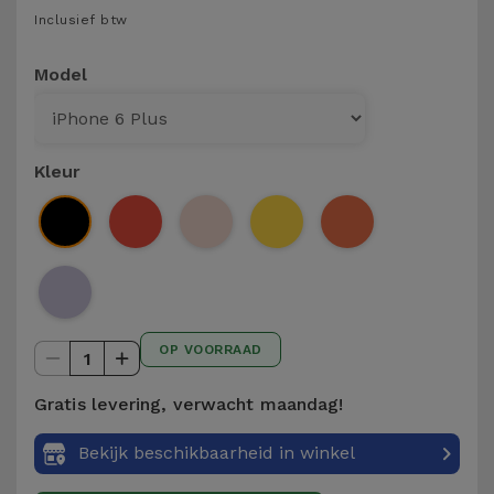
Telefoonketens
Inclusief btw
Andere
merken
Gadgets
Model
Bekijk
Hygiëne
alles
en Huis
Kleur
Portemonnees,
Tassen en
Koffers
Trackers
OP VOORRAAD
en
1
Accessoires
Gratis levering, verwacht maandag!
Mobiliteit,
Bekijk beschikbaarheid in winkel
Auto en