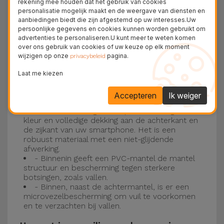
rekening mee houden dat het gebruik van cookies
personalisatie mogelijk maakt en de weergave van diensten en
Drie-laagse bescherming met de
aanbiedingen biedt die zijn afgestemd op uw interesses.Uw
persoonlijke gegevens en cookies kunnen worden gebruikt om
siliconen kappen
advertenties te personaliseren.U kunt meer te weten komen
over ons gebruik van cookies of uw keuze op elk moment
wijzigen op onze
pagina.
Onze iPhone siliconen hoesjes hebben een
privacybeleid
robuuste, kwalitatieve constructie met een
Laat me kiezen
drielaagse constructie om ongelukken en
Accepteren
Ik weiger
storingen te voorkomen!
- Een eerste laag van Liquid Silicone geeft de
kleur en volledige dekking aan de achterkant en
de zijkant van uw smartphone. Het is een
robuust materiaal met een niet-glijdende
afwerking.
- Binnenin geeft een PVC-mantel de mantel
structuur en bescherming tegen sterkere
botsingen, zoals vallen.
- Binnen, naast de achtermantel, is er een
microvezelbescherming om vuil te voorkomen
en te verzachten bij vallen.