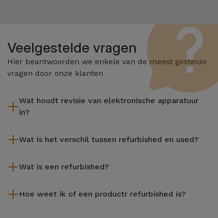
Veelgestelde vragen
Hier beantwoorden we enkele van de meest gestelde
vragen door onze klanten
Wat houdt revisie van elektronische apparatuur
in?
Het reviseren omvat verschillende stappen zoals inspectie,
Wat is het verschil tussen refurbished en used?
reiniging, en niet te vergeten het repareren van elk defect
onderdeel. Het is belangrijk om te onthouden dat alle
De gereviseerde producten van iServices worden zorgvuldig
apparatuur die door Services wordt gereviseerd,
Wat is een refurbished?
getest en voorbereid door gespecialiseerde technici om hun
verschillende rigoureuze kwaliteits- en prestatietests
perfecte werking te garanderen. In tegenstelling tot een
Een refurbished product is een apparaat dat weinig of niet is
ondergaat voordat deze te koop wordt aangeboden.
tweedehands product biedt een gereviseerd apparaat van
Hoe weet ik of een productr refurbished is?
gebruikt. Het kan in de winkel hebben gestaan of afkomstig
iServices een grotere betrouwbaarheid, een garantie van 3
zijn uit inruilprogramma's, het aflopen van leasecontracten of
Een apparaat is Refurbished wanneer de verpakking niet de
jaar en een uitstekende prijs-kwaliteitverhouding, waardoor u
de vernieuwing van bedrijfsapparatuur. De refurbished