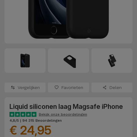
Refurbished
Adapters
Samsung
Apple
Watches
Hoezen en
Xiaomi
Schermbeschermers
Refurbished
Samsung
Huawei
Powerbanks
Refurbished
Oppo
Opladers
iMac
OnePlus
Hoofdtelefoons
Refurbished
Vergelijken
Favorieten
Delen
en
Consoles
Google
Luidsprekers
Liquid siliconen laag Magsafe iPhone
Bekijk
Dyson
Smartwatches
alles
Bekijk onze beoordelingen
4,8/5 | 94 315 Beoordelingen
en Bandjes
€ 24,95
TCL