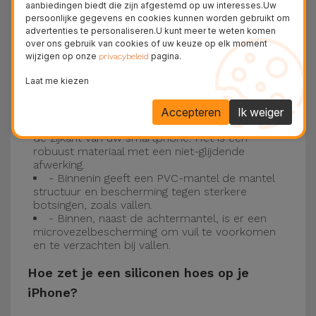
siliconen kappen
aanbiedingen biedt die zijn afgestemd op uw interesses.Uw
persoonlijke gegevens en cookies kunnen worden gebruikt om
advertenties te personaliseren.U kunt meer te weten komen
Onze iPhone siliconen hoesjes hebben een
over ons gebruik van cookies of uw keuze op elk moment
robuuste, kwalitatieve constructie met een
wijzigen op onze
pagina.
privacybeleid
drielaagse constructie om ongelukken en
Laat me kiezen
storingen te voorkomen!
- Een eerste laag van Liquid Silicone geeft de
Accepteren
Ik weiger
kleur en volledige dekking aan de achterkant en
de zijkant van uw smartphone. Het is een
robuust materiaal met een niet-glijdende
afwerking.
- Binnenin geeft een PVC-mantel de mantel
structuur en bescherming tegen sterkere
botsingen, zoals vallen.
- Binnen, naast de achtermantel, is er een
microvezelbescherming om vuil te voorkomen
en te verzachten bij vallen.
Hoe zet je een siliconen hoes op je
iPhone?