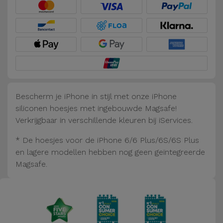
Fiets
Computer
Aaccessoires
iPad en
Tablet
Accessoires
Bescherm je iPhone in stijl met onze iPhone
siliconen hoesjes met ingebouwde Magsafe!
Kids
Verkrijgbaar in verschillende kleuren bij iServices.
* De hoesjes voor de iPhone 6/6 Plus/6S/6S Plus
Bekijk
en lagere modellen hebben nog geen geïntegreerde
alles
Magsafe.