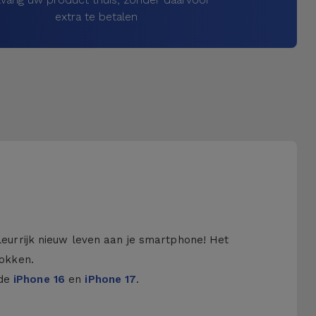
extra te betalen
kleurrijk nieuw leven aan je smartphone! Het
hokken.
 de
iPhone 16
en
iPhone 17
.