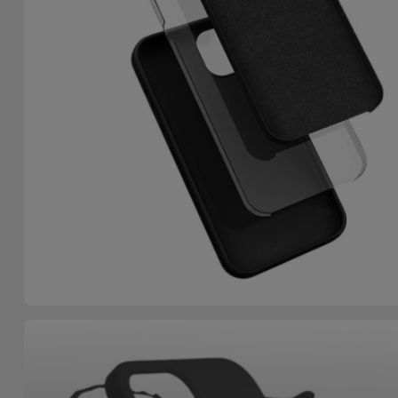
Fiets
Computer
Aaccessoires
iPad en
Tablet
Accessoires
Kids
Bekijk
alles