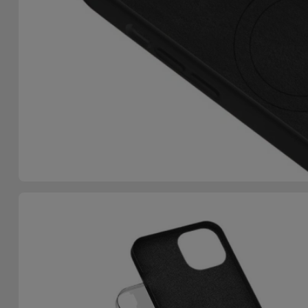
Telefoonketens
Andere
merken
Gadgets
Bekijk
Hygiëne
alles
en Huis
Portemonnees,
Tassen en
Koffers
Trackers
en
Accessoires
Mobiliteit,
Auto en