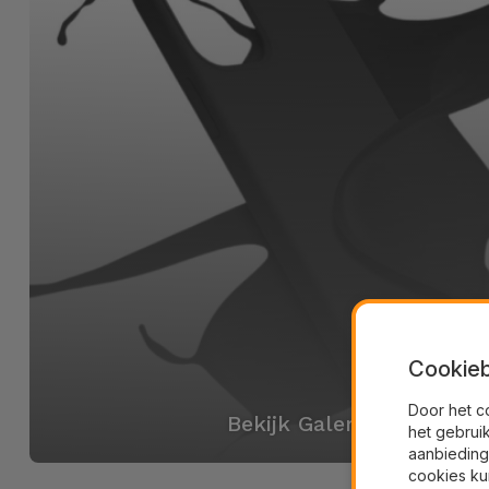
Cookieb
Door het c
Bekijk Galerij
het gebrui
aanbieding
cookies ku