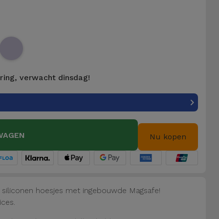
ering, verwacht dinsdag!
WAGEN
Nu kopen
e siliconen hoesjes met ingebouwde Magsafe!
ices.