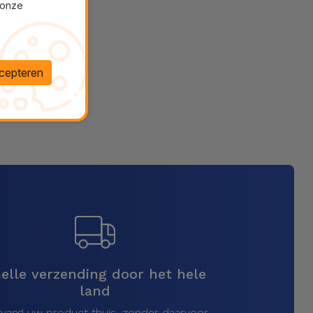
 onze
cepteren
elle verzending door het hele
land
vang uw product thuis, zonder daarvoor