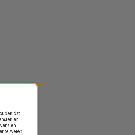
houden dat
ensten en
evens en
er te weten