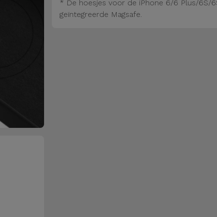
* De hoesjes voor de iPhone 6/6 Plus/6S/6
geïntegreerde Magsafe.