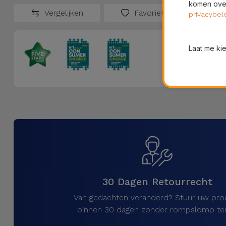
komen over
Vergelijken
Favorieten
privacybel
Laat me ki
30 Dagen Retourrecht
Van gedachten veranderd? Stuur uw pro
binnen 30 dagen zonder rompslomp ter