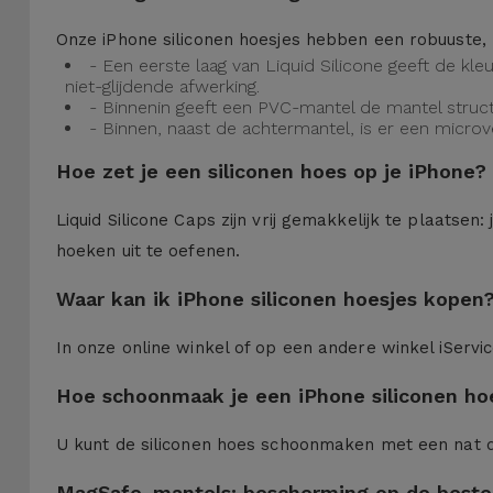
Onze iPhone siliconen hoesjes hebben een robuuste, 
- Een eerste laag van Liquid Silicone geeft de kl
niet-glijdende afwerking.
- Binnenin geeft een PVC-mantel de mantel struct
- Binnen, naast de achtermantel, is er een micro
Hoe zet je een siliconen hoes op je iPhone?
Liquid Silicone Caps zijn vrij gemakkelijk te plaatse
hoeken uit te oefenen.
Waar kan ik iPhone siliconen hoesjes kopen
In onze online winkel of op een andere winkel iServi
Hoe schoonmaak je een iPhone siliconen ho
U kunt de siliconen hoes schoonmaken met een nat 
MagSafe-mantels: bescherming op de beste