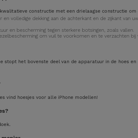
kwalitatieve constructie met een drielaagse constructie o
eur en volledige dekking aan de achterkant en de zijkant van
uur en bescherming tegen sterkere botsingen, zoals vallen.
vezelbescherming om vuil te voorkomen en te verzachten bij v
n: je stopt het bovenste deel van de apparatuur in de hoes en
?
ces
vind hoesjes voor alle iPhone modellen!
es?
doek.
 manier