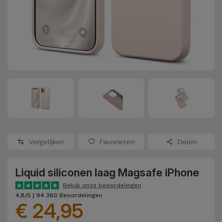
Refurbished
Adapters
Samsung
Apple
Watches
Hoezen en
Xiaomi
Schermbeschermers
Refurbished
Samsung
Huawei
Powerbanks
Refurbished
Oppo
Opladers
iMac
OnePlus
Hoofdtelefoons
Refurbished
Vergelijken
Favorieten
Delen
en
Consoles
Google
Luidsprekers
Liquid siliconen laag Magsafe iPhone
Bekijk
Dyson
Smartwatches
alles
Bekijk onze beoordelingen
4,8/5 | 94 360 Beoordelingen
en Bandjes
€ 24,95
TCL