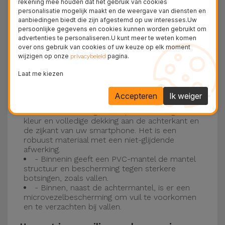
rekening mee houden dat het gebruik van cookies
personalisatie mogelijk maakt en de weergave van diensten en
Drie-laagse bescherming met de
aanbiedingen biedt die zijn afgestemd op uw interesses.Uw
persoonlijke gegevens en cookies kunnen worden gebruikt om
siliconen kappen
advertenties te personaliseren.U kunt meer te weten komen
over ons gebruik van cookies of uw keuze op elk moment
wijzigen op onze
pagina.
Onze iPhone siliconen hoesjes hebben een
privacybeleid
robuuste, kwalitatieve constructie met een
Laat me kiezen
drielaagse constructie om ongelukken en
Accepteren
Ik weiger
storingen te voorkomen!
- Een eerste laag van Liquid Silicone geeft de
kleur en volledige dekking aan de achterkant en
de zijkant van uw smartphone. Het is een
robuust materiaal met een niet-glijdende
afwerking.
- Binnenin geeft een PVC-mantel de mantel
structuur en bescherming tegen sterkere
botsingen, zoals vallen.
- Binnen, naast de achtermantel, is er een
microvezelbescherming om vuil te voorkomen
en te verzachten bij vallen.