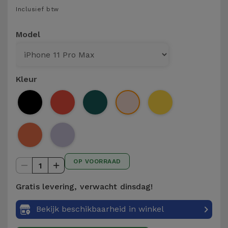
Telefoonketens
Inclusief btw
Andere
merken
Gadgets
Model
Bekijk
Hygiëne
alles
en Huis
Kleur
Portemonnees,
Tassen en
Koffers
Trackers
OP VOORRAAD
en
1
Accessoires
Gratis levering, verwacht dinsdag!
Mobiliteit,
Bekijk beschikbaarheid in winkel
Auto en