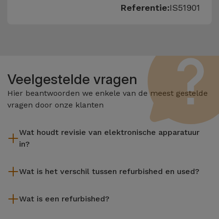
Referentie:
IS51901
Veelgestelde vragen
Hier beantwoorden we enkele van de meest gestelde
vragen door onze klanten
Wat houdt revisie van elektronische apparatuur
in?
Het reviseren omvat verschillende stappen zoals inspectie,
Wat is het verschil tussen refurbished en used?
reiniging, en niet te vergeten het repareren van elk defect
onderdeel. Het is belangrijk om te onthouden dat alle
De gereviseerde producten van iServices worden zorgvuldig
apparatuur die door Services wordt gereviseerd,
Wat is een refurbished?
getest en voorbereid door gespecialiseerde technici om hun
verschillende rigoureuze kwaliteits- en prestatietests
perfecte werking te garanderen. In tegenstelling tot een
Een refurbished product is een apparaat dat weinig of niet is
ondergaat voordat deze te koop wordt aangeboden.