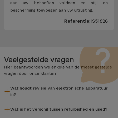
aan uw behoeften voldoen en stijl en
bescherming toevoegen aan uw uitrusting.
Referentie:
IS51826
Veelgestelde vragen
Hier beantwoorden we enkele van de meest gestelde
vragen door onze klanten
Wat houdt revisie van elektronische apparatuur
in?
Het reviseren omvat verschillende stappen zoals inspectie,
Wat is het verschil tussen refurbished en used?
reiniging, en niet te vergeten het repareren van elk defect
onderdeel. Het is belangrijk om te onthouden dat alle
De gereviseerde producten van iServices worden zorgvuldig