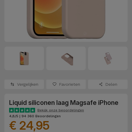
Refurbished
Adapters
Samsung
Apple
Watches
Hoezen en
Xiaomi
Schermbeschermers
Refurbished
Samsung
Huawei
Powerbanks
Refurbished
Oppo
Opladers
iMac
OnePlus
Hoofdtelefoons
Refurbished
Vergelijken
Favorieten
Delen
en
Consoles
Google
Luidsprekers
Liquid siliconen laag Magsafe iPhone
Bekijk
Dyson
Smartwatches
alles
Bekijk onze beoordelingen
4,8/5 | 94 360 Beoordelingen
en Bandjes
€ 24,95
TCL