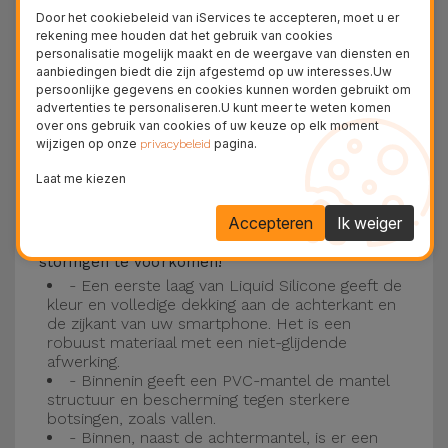
Deze laag is compatibel met de modellen
iPhone
Door het cookiebeleid van iServices te accepteren, moet u er
15
, 14, 13, 12 onder meer en het nieuwste model
rekening mee houden dat het gebruik van cookies
personalisatie mogelijk maakt en de weergave van diensten en
van de Apple, de
iPhone 16
en
iPhone 17
.
aanbiedingen biedt die zijn afgestemd op uw interesses.Uw
persoonlijke gegevens en cookies kunnen worden gebruikt om
Drie-laagse bescherming met de
advertenties te personaliseren.U kunt meer te weten komen
over ons gebruik van cookies of uw keuze op elk moment
siliconen kappen
wijzigen op onze
pagina.
privacybeleid
Onze iPhone siliconen hoesjes hebben een
Laat me kiezen
robuuste, kwalitatieve constructie met een
Accepteren
Ik weiger
drielaagse constructie om ongelukken en
storingen te voorkomen!
- Een eerste laag van Liquid Silicone geeft de
kleur en volledige dekking aan de achterkant en
de zijkant van uw smartphone. Het is een
robuust materiaal met een niet-glijdende
afwerking.
- Binnenin geeft een PVC-mantel de mantel
structuur en bescherming tegen sterkere
botsingen, zoals vallen.
- Binnen, naast de achtermantel, is er een