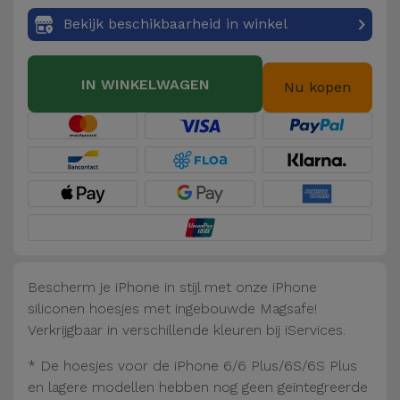
Fiets
Bekijk beschikbaarheid in winkel
Computer
Aaccessoires
IN WINKELWAGEN
Nu kopen
iPad en
Tablet
Accessoires
Kids
Bekijk
alles
Bescherm je iPhone in stijl met onze iPhone
siliconen hoesjes met ingebouwde Magsafe!
Verkrijgbaar in verschillende kleuren bij iServices.
* De hoesjes voor de iPhone 6/6 Plus/6S/6S Plus
en lagere modellen hebben nog geen geïntegreerde