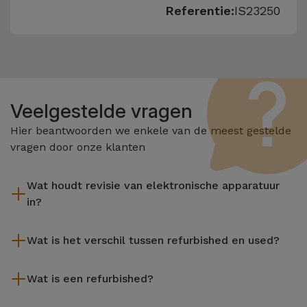
Referentie:
IS23250
Veelgestelde vragen
Hier beantwoorden we enkele van de meest gestelde
vragen door onze klanten
Wat houdt revisie van elektronische apparatuur
in?
Het reviseren omvat verschillende stappen zoals inspectie,
Wat is het verschil tussen refurbished en used?
reiniging, en niet te vergeten het repareren van elk defect
onderdeel. Het is belangrijk om te onthouden dat alle
De gereviseerde producten van iServices worden zorgvuldig
apparatuur die door Services wordt gereviseerd,
Wat is een refurbished?
getest en voorbereid door gespecialiseerde technici om hun
verschillende rigoureuze kwaliteits- en prestatietests
perfecte werking te garanderen. In tegenstelling tot een
Een refurbished product is een apparaat dat weinig of niet is
ondergaat voordat deze te koop wordt aangeboden.