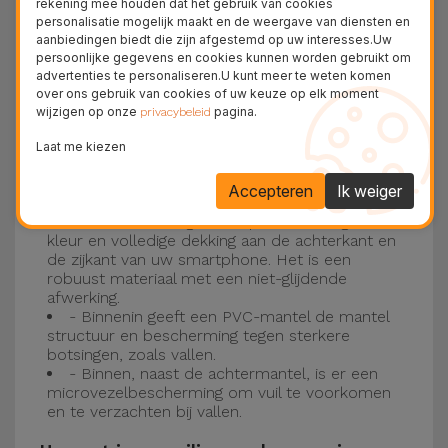
rekening mee houden dat het gebruik van cookies
personalisatie mogelijk maakt en de weergave van diensten en
Drie-laagse bescherming met de
aanbiedingen biedt die zijn afgestemd op uw interesses.Uw
persoonlijke gegevens en cookies kunnen worden gebruikt om
siliconen kappen
advertenties te personaliseren.U kunt meer te weten komen
over ons gebruik van cookies of uw keuze op elk moment
wijzigen op onze
pagina.
Onze iPhone siliconen hoesjes hebben een
privacybeleid
robuuste, kwalitatieve constructie met een
Laat me kiezen
drielaagse constructie om ongelukken en
Accepteren
Ik weiger
storingen te voorkomen!
- Een eerste laag van Liquid Silicone geeft de
kleur en volledige dekking aan de achterkant en
de zijkant van uw smartphone. Het is een
robuust materiaal met een niet-glijdende
afwerking.
- Binnenin geeft een PVC-mantel de mantel
structuur en bescherming tegen sterkere
botsingen, zoals vallen.
- Binnen, naast de achtermantel, is er een
microvezelbescherming om vuil te voorkomen
en te verzachten bij vallen.