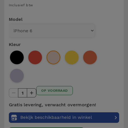
Telefoonketens
Inclusief btw
Andere
merken
Gadgets
Model
Bekijk
Hygiëne
alles
en Huis
Kleur
Portemonnees,
Tassen en
Koffers
Trackers
OP VOORRAAD
en
1
Accessoires
Gratis levering, verwacht overmorgen!
Mobiliteit,
Bekijk beschikbaarheid in winkel
Auto en