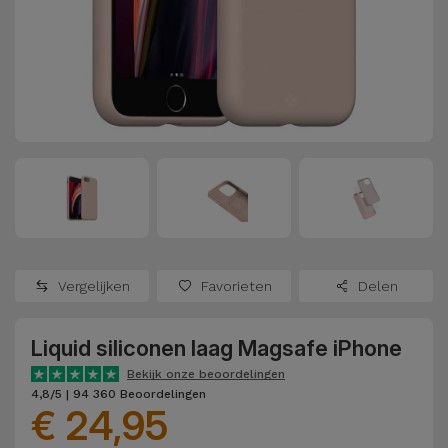
Refurbished
Adapters
Samsung
Apple
Watches
Hoezen en
Xiaomi
Schermbeschermers
Refurbished
Samsung
Huawei
Powerbanks
Refurbished
Oppo
Opladers
iMac
OnePlus
Hoofdtelefoons
Refurbished
Vergelijken
Favorieten
Delen
en
Consoles
Google
Luidsprekers
Liquid siliconen laag Magsafe iPhone
Bekijk
Dyson
Smartwatches
alles
Bekijk onze beoordelingen
4,8/5 | 94 360 Beoordelingen
en Bandjes
€ 24,95
TCL