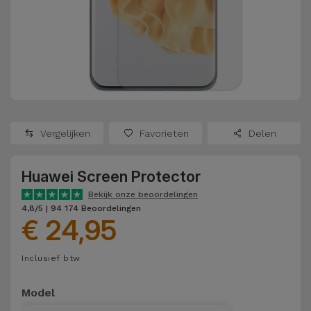
Refurbished
Adapters
Samsung
Apple
Watches
Hoezen en
Xiaomi
Schermbeschermers
Refurbished
Samsung
Huawei
Powerbanks
Refurbished
Vergelijken
Favorieten
Delen
Oppo
Opladers
iMac
Huawei Screen Protector
OnePlus
Hoofdtelefoons
Refurbished
Bekijk onze beoordelingen
en
Consoles
4,8/5 | 94 174 Beoordelingen
Google
€ 24,95
Luidsprekers
Bekijk
Dyson
Inclusief btw
Smartwatches
alles
en Bandjes
TCL
Model