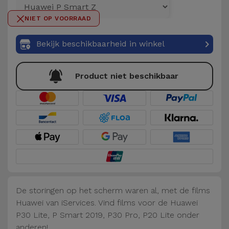
Telefoonketens
Andere
NIET OP VOORRAAD
merken
Gadgets
Bekijk beschikbaarheid in winkel
Bekijk
Hygiëne
alles
en Huis
Product niet beschikbaar
Portemonnees,
Tassen en
Koffers
Trackers
en
Accessoires
De storingen op het scherm waren al, met de films
Huawei van iServices. Vind films voor de Huawei
Mobiliteit,
P30 Lite, P Smart 2019, P30 Pro, P20 Lite onder
Auto en
anderen!