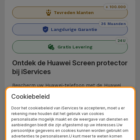
+ 100.000
Tevreden klanten
36 Maanden
Langdurige Garantie
24U
Gratis Levering
Ontdek de Huawei Screen protector
bij iServices
Bescherm uw Huawei-telefoon met de Huawei
Screenprotectors van iServices. Deze zijn
Cookiebeleid
gemaakt van gehard glas en bieden
Door het cookiebeleid van iServices te accepteren, moet u er
bescherming tegen krassen, stoten en andere
rekening mee houden dat het gebruik van cookies
personalisatie mogelijk maakt en de weergave van diensten en
dagelijkse ongelukjes die het scherm van uw
aanbiedingen biedt die zijn afgestemd op uw interesses.Uw
toestel kunnen beschadigen.
persoonlijke gegevens en cookies kunnen worden gebruikt om
advertenties te personaliseren.U kunt meer te weten komen
De protectors voor Huawei-smartphones