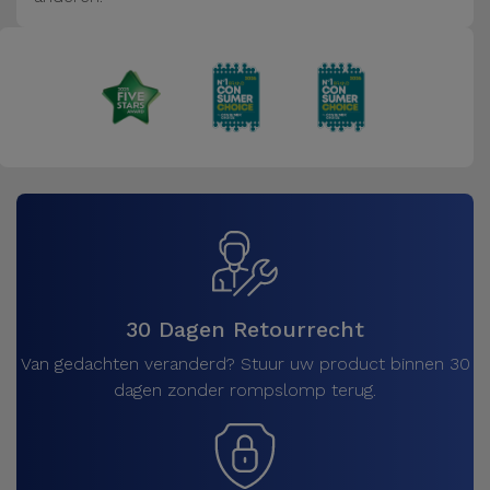
Fiets
Computer
Aaccessoires
iPad en
Tablet
Accessoires
Kids
Bekijk
30 Dagen Retourrecht
alles
Van gedachten veranderd? Stuur uw product binnen 30
dagen zonder rompslomp terug.