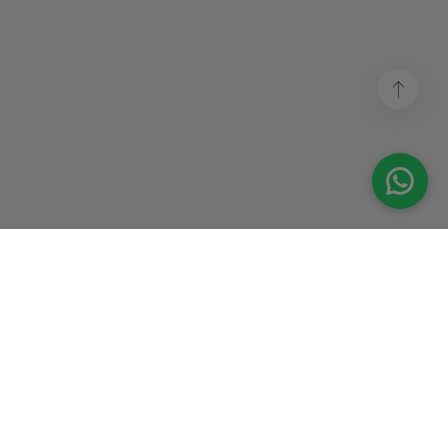
★
★
★
★
★
★
Geverifieerd
Geverifieerd
✓
✓