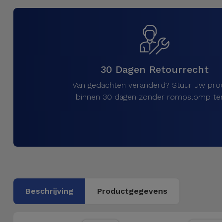
Telefoonketens
Andere
merken
Gadgets
Bekijk
Hygiëne
alles
30 Dagen Retourrecht
en Huis
Van gedachten veranderd? Stuur uw pro
Portemonnees,
binnen 30 dagen zonder rompslomp ter
Tassen en
Koffers
Trackers
en
Accessoires
Beschrijving
Productgegevens
Mobiliteit,
Auto en