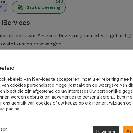
den
24U
e
Gratis Levering
 iServices
rotectors van iServices. Deze zijn gemaakt van gehard gl
 toestel kunnen beschadigen.
verd inclusief een montagekit en een microvezel schoonm
eleid
esteld aan vallen, stof en schokken, fungeert deze screen
ookiebeleid van iServices te accepteren, moet u er rekening mee 
k van cookies personalisatie mogelijk maakt en de weergave van di
 permanente schade verkleind.
en biedt die zijn afgestemd op uw interesses.Uw persoonlijke geg
slechts een minimale dikte toe aan het scherm. Dankzij de h
nnen worden gebruikt om advertenties te personaliseren.U kunt me
 ons gebruik van cookies of uw keuze op elk moment wijzigen op
d en zonder enige belemmering met dit veiligheidsaccessoire.
pagina.
eid
 diverse Huawei-modellen zoals de Huawei P30 Lite, P Smart 
ijbehorend gereviseerd toestel, brengt iServices deze grat
ezen
Ik weiger
Ac