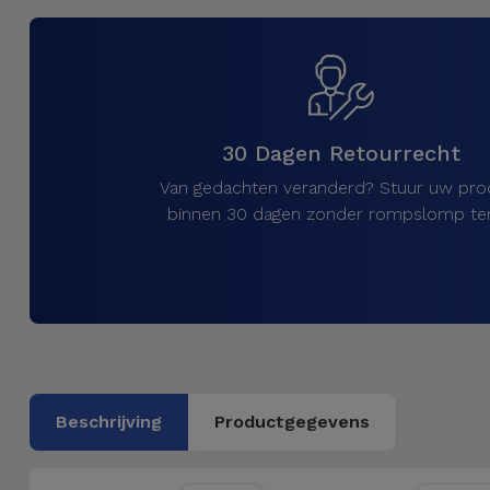
Telefoonketens
Andere
merken
Gadgets
Bekijk
Hygiëne
alles
30 Dagen Retourrecht
en Huis
Van gedachten veranderd? Stuur uw pro
Portemonnees,
binnen 30 dagen zonder rompslomp ter
Tassen en
Koffers
Trackers
en
Accessoires
Beschrijving
Productgegevens
Mobiliteit,
Auto en