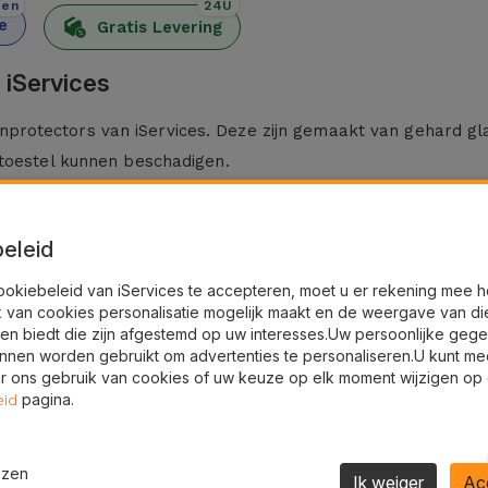
den
24U
e
Gratis Levering
 iServices
rotectors van iServices. Deze zijn gemaakt van gehard gl
 toestel kunnen beschadigen.
verd inclusief een montagekit en een microvezel schoonm
eleid
esteld aan vallen, stof en schokken, fungeert deze screen
ookiebeleid van iServices te accepteren, moet u er rekening mee 
k van cookies personalisatie mogelijk maakt en de weergave van di
 permanente schade verkleind.
en biedt die zijn afgestemd op uw interesses.Uw persoonlijke geg
slechts een minimale dikte toe aan het scherm. Dankzij de h
nnen worden gebruikt om advertenties te personaliseren.U kunt me
 ons gebruik van cookies of uw keuze op elk moment wijzigen op
d en zonder enige belemmering met dit veiligheidsaccessoire.
pagina.
eid
 diverse Huawei-modellen zoals de Huawei P30 Lite, P Smart 
ijbehorend gereviseerd toestel, brengt iServices deze grat
ezen
Ik weiger
Ac