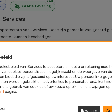
den
24U
e
Gratis Levering
 iServices
rotectors van iServices. Deze zijn gemaakt van gehard gl
 toestel kunnen beschadigen.
verd inclusief een montagekit en een microvezel schoonm
eleid
esteld aan vallen, stof en schokken, fungeert deze screen
ookiebeleid van iServices te accepteren, moet u er rekening mee 
k van cookies personalisatie mogelijk maakt en de weergave van di
 permanente schade verkleind.
en biedt die zijn afgestemd op uw interesses.Uw persoonlijke geg
slechts een minimale dikte toe aan het scherm. Dankzij de h
nnen worden gebruikt om advertenties te personaliseren.U kunt me
 ons gebruik van cookies of uw keuze op elk moment wijzigen op
d en zonder enige belemmering met dit veiligheidsaccessoire.
pagina.
eid
 diverse Huawei-modellen zoals de Huawei P30 Lite, P Smart 
ijbehorend gereviseerd toestel, brengt iServices deze grat
ezen
Ik weiger
Ac