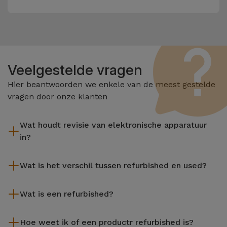
Veelgestelde vragen
Hier beantwoorden we enkele van de meest gestelde
vragen door onze klanten
Wat houdt revisie van elektronische apparatuur
in?
Het reviseren omvat verschillende stappen zoals inspectie,
Wat is het verschil tussen refurbished en used?
reiniging, en niet te vergeten het repareren van elk defect
onderdeel. Het is belangrijk om te onthouden dat alle
De gereviseerde producten van iServices worden zorgvuldig
apparatuur die door Services wordt gereviseerd,
Wat is een refurbished?
getest en voorbereid door gespecialiseerde technici om hun
verschillende rigoureuze kwaliteits- en prestatietests
perfecte werking te garanderen. In tegenstelling tot een
Een refurbished product is een apparaat dat weinig of niet is
ondergaat voordat deze te koop wordt aangeboden.
tweedehands product biedt een gereviseerd apparaat van
Hoe weet ik of een productr refurbished is?
gebruikt. Het kan in de winkel hebben gestaan of afkomstig