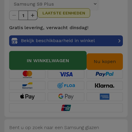
Telefoonketens
Andere
LAATSTE EENHEDEN
merken
1
Gadgets
Gratis levering, verwacht dinsdag!
Bekijk
Hygiëne
alles
Bekijk beschikbaarheid in winkel
en Huis
Portemonnees,
IN WINKELWAGEN
Nu kopen
Tassen en
Koffers
Trackers
en
Accessoires
Mobiliteit,
Auto en
Bent u op zoek naar een Samsung glazen