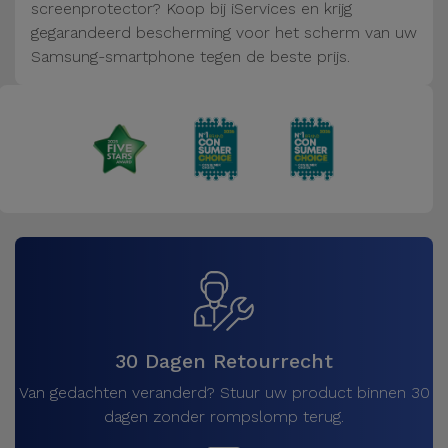
Fiets
screenprotector? Koop bij iServices en krijg
gegarandeerd bescherming voor het scherm van uw
Computer
Samsung-smartphone tegen de beste prijs.
Aaccessoires
iPad en
Tablet
Accessoires
Kids
Bekijk
alles
30 Dagen Retourrecht
Van gedachten veranderd? Stuur uw product binnen 30
dagen zonder rompslomp terug.