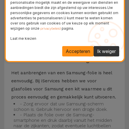
personalisatie mogelijk maakt en de weergave van diensten en
Bovendien zorgt de folie ervoor dat u optimaal
aanbiedingen biedt die zijn afgestemd op uw interesses.Uw
persoonlijke gegevens en cookies kunnen worden gebruikt om
kunt genieten van uw favoriete content.
advertenties te personaliseren.U kunt meer te weten komen
Deze folie is compatibel met verschillende
over ons gebruik van cookies of uw keuze op elk moment
wijzigen op onze
pagina.
privacybeleid
modellen, zoals de Samsung A53, maar ook met
Laat me kiezen
de meest recente modellen, zoals de
Samsung
S23
, Samsung S24 of Samsung S25.
Accepteren
Ik weiger
Hoe installeer ik een Samsung folie?
Het aanbrengen van een Samsung-folie is heel
eenvoudig. Bij iServices hebben we voor
glasfolies voor Samsung een kit waarmee u dit
proces eenvoudig en gemakkelijk kunt uitvoeren.
- Zorg ervoor dat uw Samsung-scherm
schoon is. Gebruik hiervoor een droge doek.
- Plaats de folie over de Samsung-
smartphone en druk daarbij vanuit het midden
naar de zijkanten, zodat eventuele luchtbellen