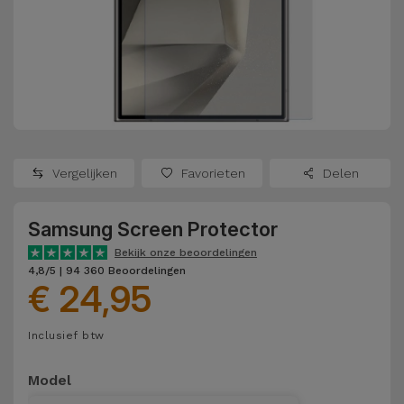
Refurbished
Adapters
Samsung
Apple
Watches
Hoezen en
Xiaomi
Schermbeschermers
Refurbished
Samsung
Huawei
Powerbanks
Refurbished
Vergelijken
Favorieten
Delen
Oppo
Opladers
iMac
Samsung Screen Protector
OnePlus
Hoofdtelefoons
Refurbished
Bekijk onze beoordelingen
en
Consoles
4,8/5 | 94 360 Beoordelingen
Google
€ 24,95
Luidsprekers
Bekijk
Dyson
Inclusief btw
Smartwatches
alles
en Bandjes
TCL
Model