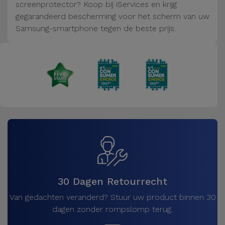
Fiets
screenprotector? Koop bij iServices en krijg
gegarandeerd bescherming voor het scherm van uw
Computer
Samsung-smartphone tegen de beste prijs.
Aaccessoires
iPad en
Tablet
Accessoires
Kids
Bekijk
alles
30 Dagen Retourrecht
Van gedachten veranderd? Stuur uw product binnen 30
dagen zonder rompslomp terug.