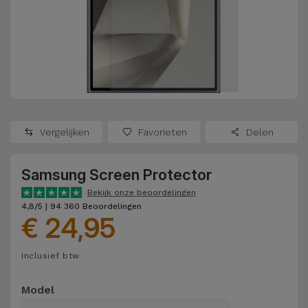
Refurbished
Adapters
Samsung
Apple
Watches
Hoezen en
Xiaomi
Schermbeschermers
Refurbished
Samsung
Huawei
Powerbanks
Refurbished
Vergelijken
Favorieten
Delen
Oppo
Opladers
iMac
Samsung Screen Protector
OnePlus
Hoofdtelefoons
Refurbished
Bekijk onze beoordelingen
en
Consoles
4,8/5 | 94 360 Beoordelingen
Google
€ 24,95
Luidsprekers
Bekijk
Dyson
Inclusief btw
Smartwatches
alles
en Bandjes
TCL
Model