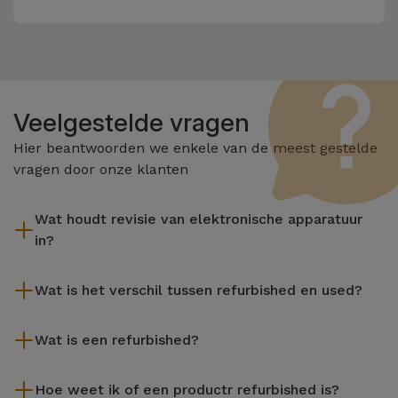
Veelgestelde vragen
Hier beantwoorden we enkele van de meest gestelde
vragen door onze klanten
Wat houdt revisie van elektronische apparatuur
in?
Het reviseren omvat verschillende stappen zoals inspectie,
Wat is het verschil tussen refurbished en used?
reiniging, en niet te vergeten het repareren van elk defect
onderdeel. Het is belangrijk om te onthouden dat alle
De gereviseerde producten van iServices worden zorgvuldig
apparatuur die door Services wordt gereviseerd,
Wat is een refurbished?
getest en voorbereid door gespecialiseerde technici om hun
verschillende rigoureuze kwaliteits- en prestatietests
perfecte werking te garanderen. In tegenstelling tot een
Een refurbished product is een apparaat dat weinig of niet is
ondergaat voordat deze te koop wordt aangeboden.
tweedehands product biedt een gereviseerd apparaat van
Hoe weet ik of een productr refurbished is?
gebruikt. Het kan in de winkel hebben gestaan of afkomstig