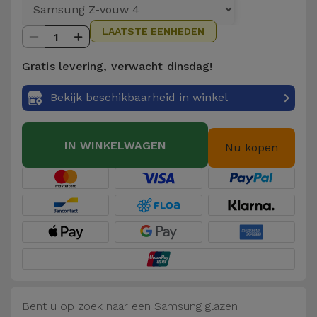
Telefoonketens
Andere
LAATSTE EENHEDEN
merken
1
Gadgets
Gratis levering, verwacht dinsdag!
Bekijk
Hygiëne
alles
Bekijk beschikbaarheid in winkel
en Huis
Portemonnees,
IN WINKELWAGEN
Nu kopen
Tassen en
Koffers
Trackers
en
Accessoires
Mobiliteit,
Auto en
Bent u op zoek naar een Samsung glazen