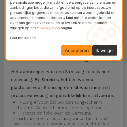
personalisatie mogelijk maakt en de weergave van diensten en
Bovendien zorgt de folie ervoor dat u optimaal
aanbiedingen biedt die zijn afgestemd op uw interesses.Uw
persoonlijke gegevens en cookies kunnen worden gebruikt om
kunt genieten van uw favoriete content.
advertenties te personaliseren.U kunt meer te weten komen
Deze folie is compatibel met verschillende
over ons gebruik van cookies of uw keuze op elk moment
wijzigen op onze
pagina.
privacybeleid
modellen, zoals de Samsung A53, maar ook met
Laat me kiezen
de meest recente modellen, zoals de
Samsung
S23
, Samsung S24 of Samsung S25.
Accepteren
Ik weiger
Hoe installeer ik een Samsung folie?
Het aanbrengen van een Samsung-folie is heel
eenvoudig. Bij iServices hebben we voor
glasfolies voor Samsung een kit waarmee u dit
proces eenvoudig en gemakkelijk kunt uitvoeren.
- Zorg ervoor dat uw Samsung-scherm
schoon is. Gebruik hiervoor een droge doek.
- Plaats de folie over de Samsung-
smartphone en druk daarbij vanuit het midden
naar de zijkanten, zodat eventuele luchtbellen