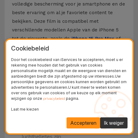
volledige bescherming voor je smartphone en de
beste ervaring om al je favoriete content te
bekijken. Deze film is compatibel met
verschillende modellen Apple van de iPhone 5
tot de nieuwste, zoals de
iPhone 15 Pro Max
of
de
iPhone 16
.
Cookiebeleid
Door het cookiebeleid van iServices te accepteren, moet u er
Hoe zet je een iPhone Film op?
rekening mee houden dat het gebruik van cookies
personalisatie mogelijk maakt en de weergave van diensten en
Het is vrij eenvoudig om een film op je iPhone te
aanbiedingen biedt die zijn afgestemd op uw interesses.Uw
persoonlijke gegevens en cookies kunnen worden gebruikt om
plaatsen. Bij iServices zijn onze
glasfilms
voor
advertenties te personaliseren.U kunt meer te weten komen
iPhone hebben ze een kit die dit proces nog
over ons gebruik van cookies of uw keuze op elk moment
wijzigen op onze
pagina.
privacybeleid
makkelijker maakt.
Zorg ervoor dat het scherm van je iPhone
Laat me kiezen
schoon is. Gebruik dan het droge doek en de
beschikbare stickers.
Accepteren
Ik weiger
Plaats de film op de iPhone, druk van het
midden naar de zijkanten, waardoor er geen
luchtbelletjes zijn.