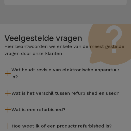
Veelgestelde vragen
Hier beantwoorden we enkele van de meest gestelde
vragen door onze klanten
Wat houdt revisie van elektronische apparatuur
in?
Het reviseren omvat verschillende stappen zoals inspectie,
Wat is het verschil tussen refurbished en used?
reiniging, en niet te vergeten het repareren van elk defect
onderdeel. Het is belangrijk om te onthouden dat alle
De gereviseerde producten van iServices worden zorgvuldig
apparatuur die door Services wordt gereviseerd,
Wat is een refurbished?
getest en voorbereid door gespecialiseerde technici om hun
verschillende rigoureuze kwaliteits- en prestatietests
perfecte werking te garanderen. In tegenstelling tot een
Een refurbished product is een apparaat dat weinig of niet is
ondergaat voordat deze te koop wordt aangeboden.
tweedehands product biedt een gereviseerd apparaat van
Hoe weet ik of een productr refurbished is?
gebruikt. Het kan in de winkel hebben gestaan of afkomstig
iServices een grotere betrouwbaarheid, een garantie van 3