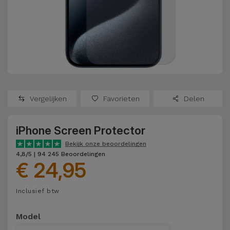
Refurbished
Adapters
Samsung
Apple
Watches
Hoezen en
Xiaomi
Schermbeschermers
Refurbished
Samsung
Huawei
Powerbanks
Refurbished
Vergelijken
Favorieten
Delen
Oppo
Opladers
iMac
iPhone Screen Protector
OnePlus
Hoofdtelefoons
Refurbished
Bekijk onze beoordelingen
en
Consoles
4,8/5 | 94 245 Beoordelingen
Google
€ 24,95
Luidsprekers
Bekijk
Dyson
Inclusief btw
Smartwatches
alles
en Bandjes
TCL
Model