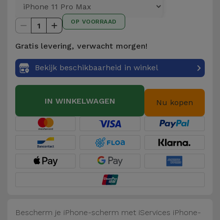
Telefoonketens
Andere
OP VOORRAAD
merken
1
Gadgets
Gratis levering, verwacht morgen!
Bekijk
Hygiëne
alles
Bekijk beschikbaarheid in winkel
en Huis
Portemonnees,
IN WINKELWAGEN
Nu kopen
Tassen en
Koffers
Trackers
en
Accessoires
Mobiliteit,
Auto en
Bescherm je iPhone-scherm met iServices iPhone-