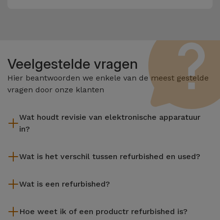
Veelgestelde vragen
Hier beantwoorden we enkele van de meest gestelde
vragen door onze klanten
Wat houdt revisie van elektronische apparatuur
in?
Het reviseren omvat verschillende stappen zoals inspectie,
Wat is het verschil tussen refurbished en used?
reiniging, en niet te vergeten het repareren van elk defect
onderdeel. Het is belangrijk om te onthouden dat alle
De gereviseerde producten van iServices worden zorgvuldig
apparatuur die door Services wordt gereviseerd,
Wat is een refurbished?
getest en voorbereid door gespecialiseerde technici om hun
verschillende rigoureuze kwaliteits- en prestatietests
perfecte werking te garanderen. In tegenstelling tot een
Een refurbished product is een apparaat dat weinig of niet is
ondergaat voordat deze te koop wordt aangeboden.
tweedehands product biedt een gereviseerd apparaat van
Hoe weet ik of een productr refurbished is?
gebruikt. Het kan in de winkel hebben gestaan of afkomstig
iServices een grotere betrouwbaarheid, een garantie van 3