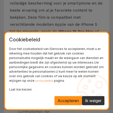
volledige bescherming voor je smartphone en de
beste ervaring om al je favoriete content te
bekijken. Deze film is compatibel met
verschillende modellen Apple van de iPhone 5
tot de nieuwste, zoals de
iPhone 15 Pro Max
of
de
iPhone 16
.
Cookiebeleid
Door het cookiebeleid van iServices te accepteren, moet u er
Hoe zet je een iPhone Film op?
rekening mee houden dat het gebruik van cookies
personalisatie mogelijk maakt en de weergave van diensten en
Het is vrij eenvoudig om een film op je iPhone te
aanbiedingen biedt die zijn afgestemd op uw interesses.Uw
persoonlijke gegevens en cookies kunnen worden gebruikt om
plaatsen. Bij iServices zijn onze
glasfilms
voor
advertenties te personaliseren.U kunt meer te weten komen
iPhone hebben ze een kit die dit proces nog
over ons gebruik van cookies of uw keuze op elk moment
wijzigen op onze
pagina.
privacybeleid
makkelijker maakt.
Zorg ervoor dat het scherm van je iPhone
Laat me kiezen
schoon is. Gebruik dan het droge doek en de
beschikbare stickers.
Accepteren
Ik weiger
Plaats de film op de iPhone, druk van het
midden naar de zijkanten, waardoor er geen
luchtbelletjes zijn.