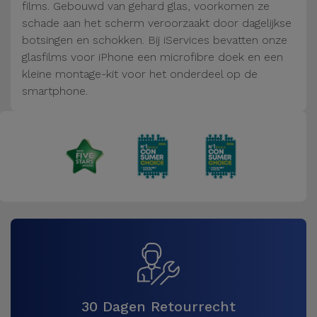
Fiets
films. Gebouwd van gehard glas, voorkomen ze
schade aan het scherm veroorzaakt door dagelijkse
Computer
botsingen en schokken. Bij iServices bevatten onze
Aaccessoires
glasfilms voor iPhone een microfibre doek en een
kleine montage-kit voor het onderdeel op de
smartphone.
iPad en
Tablet
Accessoires
Kids
Bekijk
alles
30 Dagen Retourrecht