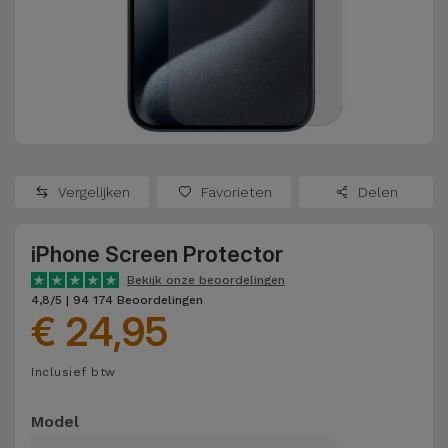
Refurbished
Adapters
Samsung
Apple
Watches
Hoezen en
Xiaomi
Schermbeschermers
Refurbished
Samsung
Huawei
Powerbanks
Refurbished
Vergelijken
Favorieten
Delen
Oppo
Opladers
iMac
iPhone Screen Protector
OnePlus
Hoofdtelefoons
Refurbished
Bekijk onze beoordelingen
en
Consoles
4,8/5 | 94 174 Beoordelingen
Google
€ 24,95
Luidsprekers
Bekijk
Dyson
Inclusief btw
Smartwatches
alles
en Bandjes
TCL
Model