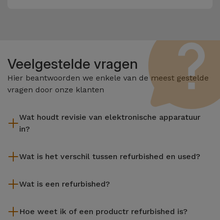
Veelgestelde vragen
Hier beantwoorden we enkele van de meest gestelde
vragen door onze klanten
Wat houdt revisie van elektronische apparatuur
in?
Het reviseren omvat verschillende stappen zoals inspectie,
Wat is het verschil tussen refurbished en used?
reiniging, en niet te vergeten het repareren van elk defect
onderdeel. Het is belangrijk om te onthouden dat alle
De gereviseerde producten van iServices worden zorgvuldig
apparatuur die door Services wordt gereviseerd,
Wat is een refurbished?
getest en voorbereid door gespecialiseerde technici om hun
verschillende rigoureuze kwaliteits- en prestatietests
perfecte werking te garanderen. In tegenstelling tot een
Een refurbished product is een apparaat dat weinig of niet is
ondergaat voordat deze te koop wordt aangeboden.
tweedehands product biedt een gereviseerd apparaat van
Hoe weet ik of een productr refurbished is?
gebruikt. Het kan in de winkel hebben gestaan of afkomstig
iServices een grotere betrouwbaarheid, een garantie van 3