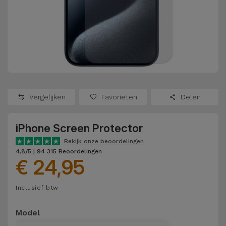
Refurbished
Adapters
Samsung
Apple
Watches
Hoezen en
Xiaomi
Schermbeschermers
Refurbished
Samsung
Huawei
Powerbanks
Refurbished
Vergelijken
Favorieten
Delen
Oppo
Opladers
iMac
iPhone Screen Protector
OnePlus
Hoofdtelefoons
Refurbished
Bekijk onze beoordelingen
en
Consoles
4,8/5 | 94 315 Beoordelingen
Google
€ 24,95
Luidsprekers
Bekijk
Dyson
Inclusief btw
Smartwatches
alles
en Bandjes
TCL
Model