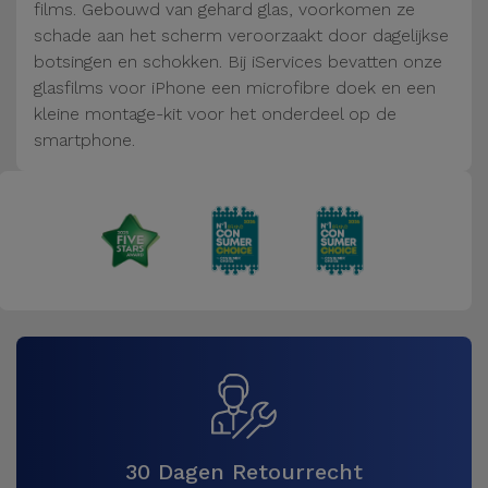
Fiets
films. Gebouwd van gehard glas, voorkomen ze
schade aan het scherm veroorzaakt door dagelijkse
Computer
botsingen en schokken. Bij iServices bevatten onze
Aaccessoires
glasfilms voor iPhone een microfibre doek en een
kleine montage-kit voor het onderdeel op de
smartphone.
iPad en
Tablet
Accessoires
Kids
Bekijk
alles
30 Dagen Retourrecht