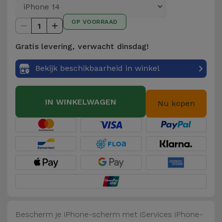
Telefoonketens
Andere
OP VOORRAAD
merken
1
Gadgets
Gratis levering, verwacht dinsdag!
Bekijk
Hygiëne
alles
Bekijk beschikbaarheid in winkel
en Huis
Portemonnees,
IN WINKELWAGEN
Nu kopen
Tassen en
Koffers
Trackers
en
Accessoires
Mobiliteit,
Auto en
Bescherm je iPhone-scherm met iServices iPhone-