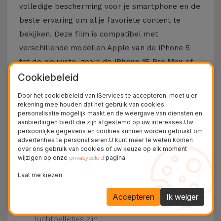
volledige bescherming voor je smartphone en de
beste ervaring om al je favoriete content te
bekijken. Deze film is compatibel met
verschillende modellen Apple van de iPhone 5
tot de nieuwste, zoals de
iPhone 15 Pro Max
of
de
iPhone 16
.
Cookiebeleid
Door het cookiebeleid van iServices te accepteren, moet u er
Hoe zet je een iPhone Film op?
rekening mee houden dat het gebruik van cookies
personalisatie mogelijk maakt en de weergave van diensten en
Het is vrij eenvoudig om een film op je iPhone te
aanbiedingen biedt die zijn afgestemd op uw interesses.Uw
persoonlijke gegevens en cookies kunnen worden gebruikt om
plaatsen. Bij iServices zijn onze
glasfilms
voor
advertenties te personaliseren.U kunt meer te weten komen
iPhone hebben ze een kit die dit proces nog
over ons gebruik van cookies of uw keuze op elk moment
wijzigen op onze
pagina.
privacybeleid
makkelijker maakt.
Zorg ervoor dat het scherm van je iPhone
Laat me kiezen
schoon is. Gebruik dan het droge doek en de
beschikbare stickers.
Accepteren
Ik weiger
Plaats de film op de iPhone, druk van het
midden naar de zijkanten, waardoor er geen
luchtbelletjes zijn.