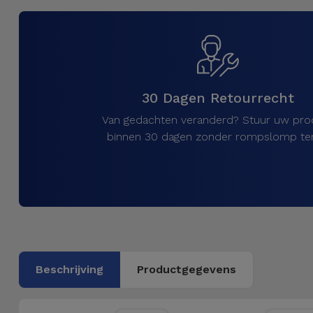
Telefoonketens
Andere
merken
Gadgets
Bekijk
Hygiëne
alles
30 Dagen Retourrecht
en Huis
Van gedachten veranderd? Stuur uw pro
Portemonnees,
binnen 30 dagen zonder rompslomp ter
Tassen en
Koffers
Trackers
en
Accessoires
Beschrijving
Productgegevens
Mobiliteit,
Auto en