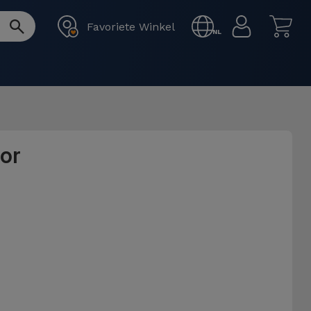
Favoriete Winkel
NL
or