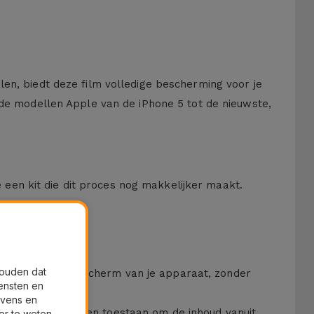
en, biedt deze film volledige bescherming voor je
nde modellen Apple van de iPhone 5 tot de nieuwste,
een kit die dit proces nog makkelijker maakt.
houden dat
cherming voor het scherm van je apparaat, zonder
ensten en
evens en
 omdat ze u alleen toestaan om de inhoud vanuit
er te weten