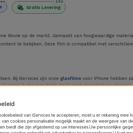
den
24U
e
Gratis Levering
iPhone Movie op de markt. Gemaakt van hoogwaardige material
content te bekijken. Deze film is compatibel met verschille
tsen. Bij iServices zijn onze
glasfilms
voor iPhone hebben ze 
is. Gebruik dan het droge doek en de beschikbare stickers.
naar de zijkanten, waardoor er geen luchtbelletjes zijn.
eleid
ookiebeleid van iServices te accepteren, moet u er rekening mee 
film. Deze glasfolie voor iPhone biedt extra onzichtbare bes
k van cookies personalisatie mogelijk maakt en de weergave van di
en.
en biedt die zijn afgestemd op uw interesses.Uw persoonlijke geg
herm, beschermen uw smartphone tegen indiscreet blikken,
nnen worden gebruikt om advertenties te personaliseren.U kunt me