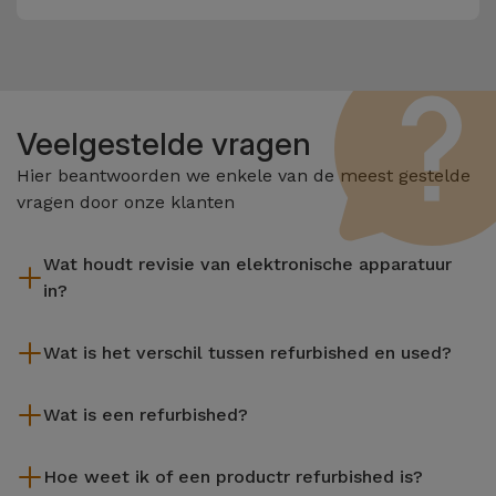
Veelgestelde vragen
Hier beantwoorden we enkele van de meest gestelde
vragen door onze klanten
Wat houdt revisie van elektronische apparatuur
in?
Het reviseren omvat verschillende stappen zoals inspectie,
Wat is het verschil tussen refurbished en used?
reiniging, en niet te vergeten het repareren van elk defect
onderdeel. Het is belangrijk om te onthouden dat alle
De gereviseerde producten van iServices worden zorgvuldig
apparatuur die door Services wordt gereviseerd,
Wat is een refurbished?
getest en voorbereid door gespecialiseerde technici om hun
verschillende rigoureuze kwaliteits- en prestatietests
perfecte werking te garanderen. In tegenstelling tot een
Een refurbished product is een apparaat dat weinig of niet is
ondergaat voordat deze te koop wordt aangeboden.
tweedehands product biedt een gereviseerd apparaat van
Hoe weet ik of een productr refurbished is?
gebruikt. Het kan in de winkel hebben gestaan of afkomstig
iServices een grotere betrouwbaarheid, een garantie van 3