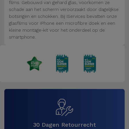
Fiets
films. Gebouwd van gehard glas, voorkomen ze
schade aan het scherm veroorzaakt door dagelijkse
Computer
botsingen en schokken. Bij iServices bevatten onze
Aaccessoires
glasfilms voor iPhone een microfibre doek en een
kleine montage-kit voor het onderdeel op de
smartphone.
iPad en
Tablet
Accessoires
Kids
Bekijk
alles
30 Dagen Retourrecht