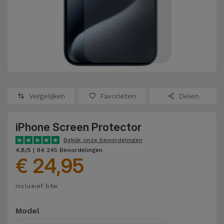
Refurbished
Adapters
Samsung
Apple
Watches
Hoezen en
Xiaomi
Schermbeschermers
Refurbished
Samsung
Huawei
Powerbanks
Refurbished
Vergelijken
Favorieten
Delen
Oppo
Opladers
iMac
iPhone Screen Protector
OnePlus
Hoofdtelefoons
Refurbished
Bekijk onze beoordelingen
en
Consoles
4,8/5 | 94 245 Beoordelingen
Google
€ 24,95
Luidsprekers
Bekijk
Dyson
Inclusief btw
Smartwatches
alles
en Bandjes
TCL
Model