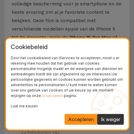
volledige bescherming voor je smartphone en de
beste ervaring om al je favoriete content te
bekijken. Deze film is compatibel met
verschillende modellen Apple van de iPhone 5
tot de nieuwste, zoals de
iPhone 15 Pro Max
of
de
iPhone 16
.
Cookiebeleid
Door het cookiebeleid van iServices te accepteren, moet u er
Hoe zet je een iPhone Film op?
rekening mee houden dat het gebruik van cookies
personalisatie mogelijk maakt en de weergave van diensten en
Het is vrij eenvoudig om een film op je iPhone te
aanbiedingen biedt die zijn afgestemd op uw interesses.Uw
persoonlijke gegevens en cookies kunnen worden gebruikt om
plaatsen. Bij iServices zijn onze
glasfilms
voor
advertenties te personaliseren.U kunt meer te weten komen
iPhone hebben ze een kit die dit proces nog
over ons gebruik van cookies of uw keuze op elk moment
wijzigen op onze
pagina.
privacybeleid
makkelijker maakt.
Zorg ervoor dat het scherm van je iPhone
Laat me kiezen
schoon is. Gebruik dan het droge doek en de
beschikbare stickers.
Accepteren
Ik weiger
Plaats de film op de iPhone, druk van het
midden naar de zijkanten, waardoor er geen
luchtbelletjes zijn.