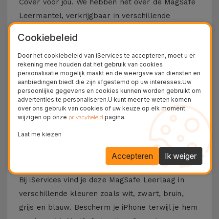
Cover voor jou. We hebben het over de MagSafe
Leermantel, verkrijgbaar in verschillende
kleuren om bij je stijl te passen. Deze laag is
Cookiebeleid
compatibel met de modellen
iPhone 15
,
iPhone
Door het cookiebeleid van iServices te accepteren, moet u er
14
en het nieuwste model van de Apple, De
rekening mee houden dat het gebruik van cookies
iPhone 16
en
iPhone 17
.
personalisatie mogelijk maakt en de weergave van diensten en
aanbiedingen biedt die zijn afgestemd op uw interesses.Uw
De iPhone Leather Covers bieden meer dan
persoonlijke gegevens en cookies kunnen worden gebruikt om
alleen maar bescherming voor je smartphone,
advertenties te personaliseren.U kunt meer te weten komen
over ons gebruik van cookies of uw keuze op elk moment
ze geven je telefoon een speciale, verfijnde
wijzigen op onze
pagina.
privacybeleid
touch. Pas je smartphone aan aan je
Laat me kiezen
persoonlijkheid en laat je uiten. Dankzij de
elegante kleuren kan je iPhone zich
Accepteren
Ik weiger
onderscheiden met deze leerlaag.
Bij iServices vind je deze MagSafe Leerlaag in
verschillende kleuren zoals wit, zwart, bruin,
grijs en blauw. Bescherm je iPhone terwijl je hem