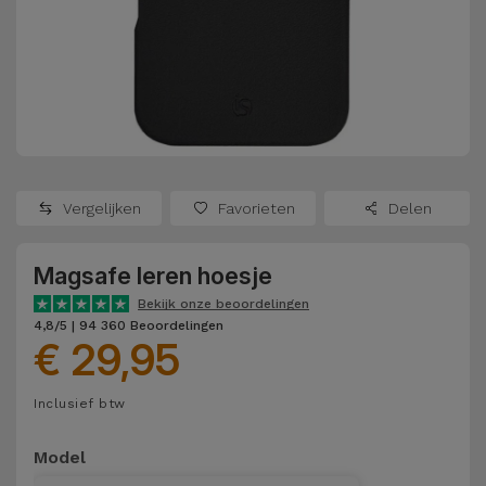
Refurbished
Adapters
Samsung
Apple
Watches
Hoezen en
Xiaomi
Schermbeschermers
Refurbished
Samsung
Huawei
Powerbanks
Refurbished
Vergelijken
Favorieten
Delen
Oppo
Opladers
iMac
Magsafe leren hoesje
OnePlus
Hoofdtelefoons
Refurbished
Bekijk onze beoordelingen
en
Consoles
4,8/5 | 94 360 Beoordelingen
Google
€ 29,95
Luidsprekers
Bekijk
Dyson
Inclusief btw
Smartwatches
alles
en Bandjes
TCL
Model