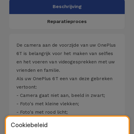
Beschrijving
Reparatieproces
De camera aan de voorzijde van uw OnePlus
6T is belangrijk voor het maken van selfies
en het voeren van videogesprekken met uw
vrienden en familie.
Als uw OnePlus 6T een van deze gebreken
vertoont:
- Camera gaat niet aan, beeld in zwart;
- Foto's met kleine vlekken;
- Foto's met rood licht;
- Camera stelt niet scherp;
Cookiebeleid
- Camera met omgekeerd beeld;