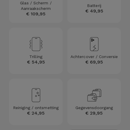
Telefoonketens
Glas / Scherm /
Batterij
Andere
Aanraakscherm
€ 49,95
€ 109,95
merken
Gadgets
Bekijk
Hygiëne
alles
en Huis
Portemonnees,
Trilling
Achtercover / Conversie
€ 54,95
€ 69,95
Tassen en
Koffers
Trackers
en
Accessoires
Reiniging / ontsmetting
Gegevensdoorgang
€ 24,95
€ 29,95
Mobiliteit,
Auto en