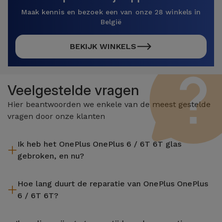
Maak kennis en bezoek een van onze 28 winkels in
België
BEKIJK WINKELS
Veelgestelde vragen
Hier beantwoorden we enkele van de meest gestelde
vragen door onze klanten
Ik heb het OnePlus OnePlus 6 / 6T 6T glas
gebroken, en nu?
iServices repareert uw apparaat ter plaatse en met 2 jaar
Hoe lang duurt de reparatie van OnePlus OnePlus
garantie. Vind de dichtstbijzijnde winkel bij u in de buurt.
6 / 6T 6T?
De meeste reparaties, zoals het vervangen van het scherm,