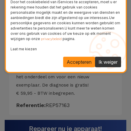
Door het cookiebeleid van iServices te accepteren, moet u er
- Kamer met Risico's;
rekening mee houden dat het gebruik van cookies
- Camera met vervormd beeld;
personalisatie mogelijk maakt en de weergave van diensten en
aanbiedingen biedt die zijn afgestemd op uw interesses.Uw
- Camera maakt geen videogesprekken.
persoonlijke gegevens en cookies kunnen worden gebruikt om
Er zijn vaak onzuiverheden die een goede
advertenties te personaliseren.U kunt meer te weten komen
over ons gebruik van cookies of uw keuze op elk moment
beeldopname of juiste scherpstelling niet
wijzigen op onze
pagina.
privacybeleid
mogelijk maken. In deze gevallen lost een
Laat me kiezen
eenvoudige technische interventie het
probleem op.
Accepteren
Ik weiger
Als de frontcamera beschadigd is, ruilen wij
het onderdeel om voor een nieuw
exemplaar. De diagnose is gratis!
€ 59,95 - BTW inbegrepen.
Referentie:
REP57163
Repareer nu je apparaat!