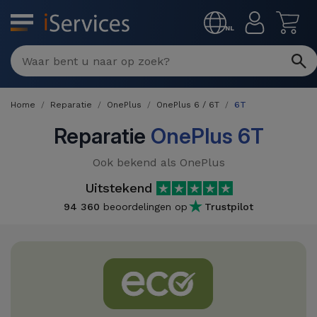
MENU
NL
Multimerk
Reparaties
Home
Reparatie
OnePlus
OnePlus 6 / 6T
6T
Per
Refurbished
defect
Reparatie
OnePlus 6T
Refurbished
Producten
Ook bekend als OnePlus
iPhone
iPhones
Uitstekend
DJI
Winkels
iPad
94 360
beoordelingen op
Trustpilot
Refurbished
Drones
MacBooks
Macbook
Promoties
Nieuws
/ iMac
Refurbished
iPads
Inruil
Kabels
Watch