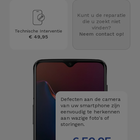
Fiets
Kunt u de reparatie
Computer
die u zoekt niet
Aaccessoires
vinden?
Technische Interventie
Neem contact op!
€ 49,95
iPad en
Tablet
Accessoires
Kids
Bekijk
alles
Defecten aan de camera
van uw smartphone zijn
eenvoudig te herkennen
aan wazige foto's of
storingen.