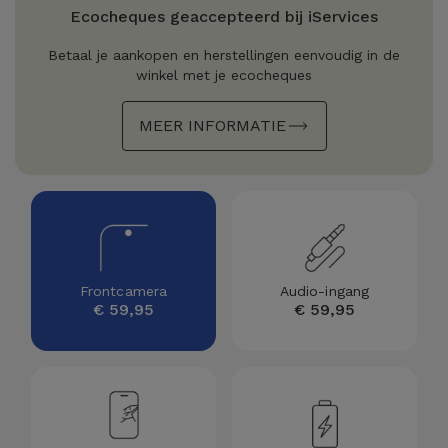
Refurbished
Ecocheques geaccepteerd bij iServices
Adapters
Samsung
Apple
Betaal je aankopen en herstellingen eenvoudig in de
Watches
winkel met je ecocheques
Hoezen en
Xiaomi
Schermbeschermers
Refurbished
MEER INFORMATIE
Samsung
Huawei
Powerbanks
Refurbished
Oppo
Opladers
iMac
OnePlus
Hoofdtelefoons
Refurbished
Frontcamera
Audio-ingang
en
Consoles
Google
€ 59,95
€ 59,95
Luidsprekers
Bekijk
Dyson
Smartwatches
alles
en Bandjes
TCL