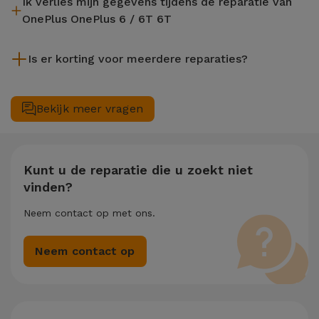
Ik verlies mijn gegevens tijdens de reparatie van
worden uitgevoerd in ongeveer 20 tot 30 minuten.
OnePlus OnePlus 6 / 6T 6T
Hoewel iServices gespecialiseerd is in reparatie terwijl je
Is er korting voor meerdere reparaties?
wacht, is het altijd aanbevolen om een back-up te maken. De
pagina vermeldt ook een Gegevensoverdrachtservice (€
Ja. Bij iServices hechten we waarde aan het complete
29,95) mocht je hulp nodig hebben met bestandsbeheer.
onderhoud van uw toestel. Mocht uw OnePlus OnePlus 6 / 6T
Bekijk meer vragen
6T twee of meer technische interventies gelijktijdig nodig
hebben, dan passen we een korting van 25% toe op het
bedrag van de goedkoopste reparatie.
Kunt u de reparatie die u zoekt niet
vinden?
Neem contact op met ons.
Neem contact op