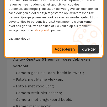
Door het cookiebeleid van iServices te accepteren, moet u er
Beschrijving
rekening mee houden dat het gebruik van cookies
personalisatie mogelijk maakt en de weergave van diensten en
aanbiedingen biedt die zijn afgestemd op uw interesses.Uw
Reparatieproces
persoonlijke gegevens en cookies kunnen worden gebruikt om
advertenties te personaliseren.U kunt meer te weten komen
over ons gebruik van cookies of uw keuze op elk moment
wijzigen op onze
pagina.
privacybeleid
De camera aan de voorzijde van uw OnePlus
Laat me kiezen
5T is belangrijk voor het maken van selfies
en het voeren van videogesprekken met uw
Accepteren
Ik weiger
vrienden en familie.
Als uw OnePlus 5T een van deze gebreken
vertoont:
- Camera gaat niet aan, beeld in zwart;
- Foto's met kleine vlekken;
- Foto's met rood licht;
- Camera stelt niet scherp;
- Camera met omgekeerd beeld;
- Kamer met Risico's;