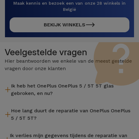
Maak kennis en bezoek een van onze 28 winkels in
België
BEKIJK WINKELS
Veelgestelde vragen
Hier beantwoorden we enkele van de meest gestelde
vragen door onze klanten
Ik heb het OnePlus OnePlus 5 / 5T 5T glas
gebroken, en nu?
iServices repareert uw apparaat ter plaatse en met 2 jaar
Hoe lang duurt de reparatie van OnePlus OnePlus
garantie. Vind de dichtstbijzijnde winkel bij u in de buurt.
5 / 5T 5T?
De meeste reparaties, zoals het vervangen van het scherm,
Ik verlies mijn gegevens tijdens de reparatie van
worden uitgevoerd in ongeveer 20 tot 30 minuten.