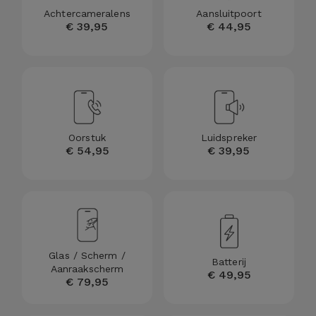
Telefoonketens
Achtercameralens
Aansluitpoort
Andere
€ 39,95
€ 44,95
merken
Gadgets
Bekijk
Hygiëne
alles
en Huis
Portemonnees,
Oorstuk
Luidspreker
€ 54,95
€ 39,95
Tassen en
Koffers
Trackers
en
Accessoires
Glas / Scherm /
Batterij
Aanraakscherm
€ 49,95
€ 79,95
Mobiliteit,
Auto en