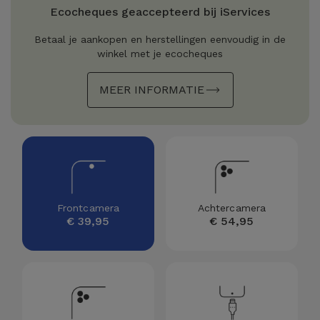
Refurbished
Ecocheques geaccepteerd bij iServices
Adapters
Samsung
Apple
Betaal je aankopen en herstellingen eenvoudig in de
Watches
winkel met je ecocheques
Hoezen en
Xiaomi
Schermbeschermers
Refurbished
MEER INFORMATIE
Samsung
Huawei
Powerbanks
Refurbished
Oppo
Opladers
iMac
OnePlus
Hoofdtelefoons
Refurbished
Frontcamera
Achtercamera
en
Consoles
Google
€ 39,95
€ 54,95
Luidsprekers
Bekijk
Dyson
Smartwatches
alles
en Bandjes
TCL