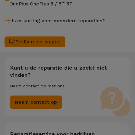
OnePlus OnePlus 5 / 5T 5T
Hoewel iServices gespecialiseerd is in reparatie terwijl je
Is er korting voor meerdere reparaties?
wacht, is het altijd aanbevolen om een back-up te maken. De
pagina vermeldt ook een Gegevensoverdrachtservice (€
Ja. Bij iServices hechten we waarde aan het complete
29,95) mocht je hulp nodig hebben met bestandsbeheer.
onderhoud van uw toestel. Mocht uw OnePlus OnePlus 5 / 5T
Bekijk meer vragen
5T twee of meer technische interventies gelijktijdig nodig
hebben, dan passen we een korting van 25% toe op het
bedrag van de goedkoopste reparatie.
Kunt u de reparatie die u zoekt niet
vinden?
Neem contact op met ons.
Neem contact op
Reparatieservice voor bedrijven.