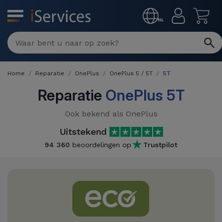
MENU
NL
Multimerk
Reparaties
Home
Reparatie
OnePlus
OnePlus 5 / 5T
5T
Per
Refurbished
defect
Reparatie
OnePlus 5T
Refurbished
Producten
Ook bekend als OnePlus
iPhone
iPhones
Uitstekend
DJI
Winkels
iPad
94 360
beoordelingen op
Trustpilot
Refurbished
Drones
MacBooks
Macbook
Promoties
Nieuws
/ iMac
Refurbished
iPads
Inruil
Kabels
Watch