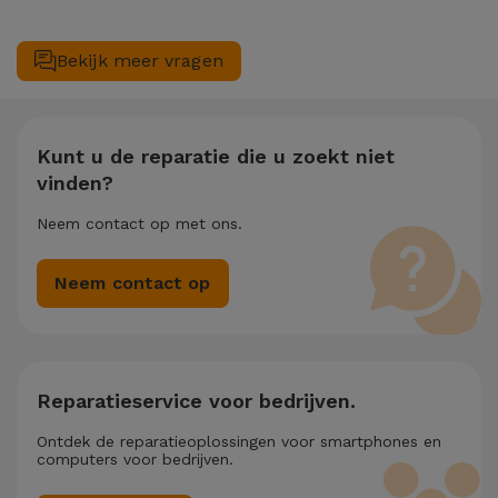
pagina vermeldt ook een Gegevensoverdrachtservice (€
Ja. Bij iServices hechten we waarde aan het complete
29,95) mocht je hulp nodig hebben met bestandsbeheer.
onderhoud van uw toestel. Mocht uw OnePlus OnePlus 13 /
Bekijk meer vragen
13R 13R twee of meer technische interventies gelijktijdig nodig
hebben, dan passen we een korting van 25% toe op het
bedrag van de goedkoopste reparatie.
Kunt u de reparatie die u zoekt niet
vinden?
Neem contact op met ons.
Neem contact op
Reparatieservice voor bedrijven.
Ontdek de reparatieoplossingen voor smartphones en
computers voor bedrijven.