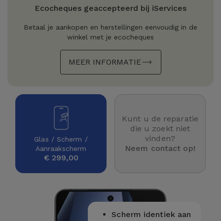
Refurbished
Ecocheques geaccepteerd bij iServices
Adapters
Samsung
Apple
Betaal je aankopen en herstellingen eenvoudig in de
Watches
winkel met je ecocheques
Hoezen en
Xiaomi
Schermbeschermers
Refurbished
MEER INFORMATIE
Samsung
Huawei
Powerbanks
Refurbished
Oppo
Opladers
iMac
Kunt u de reparatie
OnePlus
die u zoekt niet
Hoofdtelefoons
Refurbished
vinden?
Glas / Scherm /
en
Consoles
Neem contact op!
Aanraakscherm
Google
€ 299,00
Luidsprekers
Bekijk
Dyson
Smartwatches
alles
en Bandjes
TCL
Scherm identiek aan