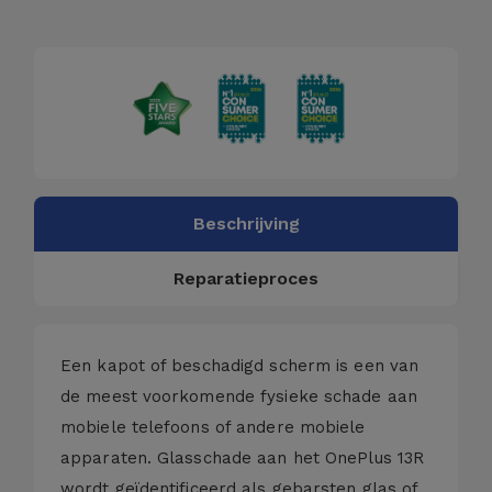
Fiets
Computer
Aaccessoires
iPad en
Tablet
Accessoires
Beschrijving
Kids
Reparatieproces
Bekijk
alles
Een kapot of beschadigd scherm is een van
de meest voorkomende fysieke schade aan
mobiele telefoons of andere mobiele
apparaten. Glasschade aan het OnePlus 13R
wordt geïdentificeerd als gebarsten glas of