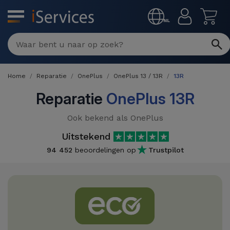
MENU
NL
Multimerk
Reparaties
Home
Reparatie
OnePlus
OnePlus 13 / 13R
13R
Per
Refurbished
defect
Reparatie
OnePlus 13R
Refurbished
Producten
Ook bekend als OnePlus
iPhone
iPhones
Uitstekend
DJI
Winkels
iPad
94 452
beoordelingen op
Trustpilot
Refurbished
Drones
MacBooks
Macbook
Promoties
Nieuws
/ iMac
Refurbished
iPads
Inruil
Kabels
Watch