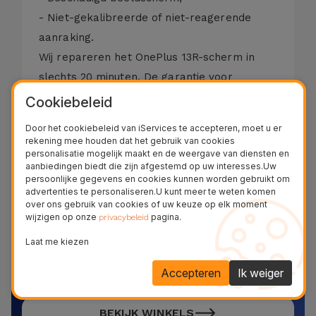
- Niet-gekalibreerde of niet-reagerende
aanraking.
Wij repareren het OnePlus 13R-scherm in
slechts 20 minuten. De garantie voor
vervanging van het OnePlus 13Rglas
Cookiebeleid
bedraagt ​​twee jaar voor Touch- en LCD-
Door het cookiebeleid van iServices te accepteren, moet u er
functies.
rekening mee houden dat het gebruik van cookies
personalisatie mogelijk maakt en de weergave van diensten en
€ 299,00 - BTW inbegrepen.
aanbiedingen biedt die zijn afgestemd op uw interesses.Uw
persoonlijke gegevens en cookies kunnen worden gebruikt om
Referentie:
REP346499
advertenties te personaliseren.U kunt meer te weten komen
over ons gebruik van cookies of uw keuze op elk moment
wijzigen op onze
pagina.
privacybeleid
Repareer nu je apparaat!
Laat me kiezen
Maak kennis en bezoek een van onze 28 winkels in
Accepteren
Ik weiger
België
BEKIJK WINKELS