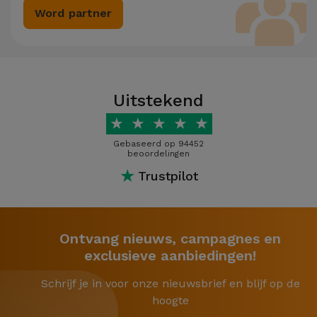
Word partner
Uitstekend
★
★
★
★
★
Gebaseerd op 94452
beoordelingen
★
Trustpilot
Ontvang nieuws, campagnes en
exclusieve aanbiedingen!
Schrijf je in voor onze nieuwsbrief en blijf op de
hoogte