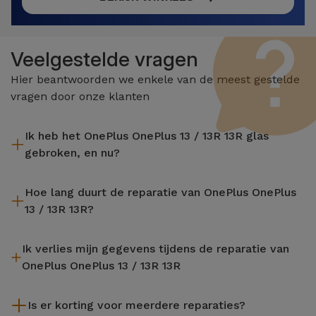
Veelgestelde vragen
Hier beantwoorden we enkele van de meest gestelde
vragen door onze klanten
Ik heb het OnePlus OnePlus 13 / 13R 13R glas
gebroken, en nu?
iServices repareert uw apparaat ter plaatse en met 2 jaar
Hoe lang duurt de reparatie van OnePlus OnePlus
garantie. Vind de dichtstbijzijnde winkel bij u in de buurt.
13 / 13R 13R?
De meeste reparaties, zoals het vervangen van het scherm,
Ik verlies mijn gegevens tijdens de reparatie van
worden uitgevoerd in ongeveer 20 tot 30 minuten.
OnePlus OnePlus 13 / 13R 13R
Hoewel iServices gespecialiseerd is in reparatie terwijl je
Is er korting voor meerdere reparaties?
wacht, is het altijd aanbevolen om een back-up te maken. De