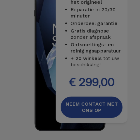
Telefoonketens
het origineel
Andere
Reparatie in
20/30
merken
minuten
Gadgets
Onderdeel
garantie
Gratis diagnose
Bekijk
Hygiëne
zonder afspraak
alles
en Huis
Ontsmettings- en
reinigingsapparatuur
+ 20 winkels
tot uw
Portemonnees,
beschikking!
Tassen en
Koffers
€ 299,00
Trackers
en
NEEM CONTACT MET
Accessoires
ONS OP
Mobiliteit,
Auto en