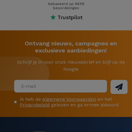
Gebaseerd op 94315
beoordelingen
★
Trustpilot
Ontvang nieuws, campagnes en
exclusieve aanbiedingen!
Schrijf je in voor onze nieuwsbrief en blijf op de
hoogte
Ik heb de
Algemene Voorwaarden
en het
Privacybeleid
gelezen en ga ermee akkoord