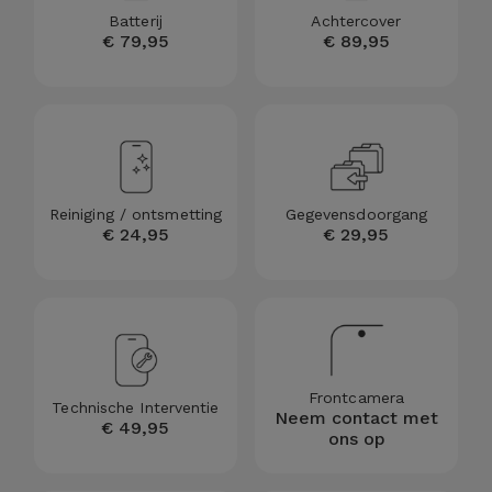
Telefoonketens
Batterij
Achtercover
Andere
€ 79,95
€ 89,95
merken
Gadgets
Bekijk
Hygiëne
alles
en Huis
Portemonnees,
Reiniging / ontsmetting
Gegevensdoorgang
€ 24,95
€ 29,95
Tassen en
Koffers
Trackers
en
Accessoires
Frontcamera
Technische Interventie
Neem contact met
€ 49,95
ons op
Mobiliteit,
Auto en