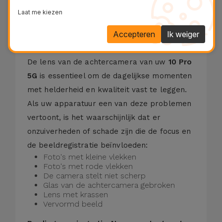
Laat me kiezen
Reparatieproces
Accepteren
Ik weiger
De lens van de achtercamera van uw
10 Pro
5G
is essentieel om de dagelijkse momenten
met helderheid en kwaliteit vast te leggen.
Als uw apparatuur een van deze problemen
vertoont, is het waarschijnlijk dat er
onzuiverheden of schade zijn die de focus en
de beeldregistratie beïnvloeden:
Foto's met kleine vlekken
Foto's met rode vlekken
De camera stelt niet scherp
Glas van de achtercamera gebroken
Lens met krassen
Vervormd beeld