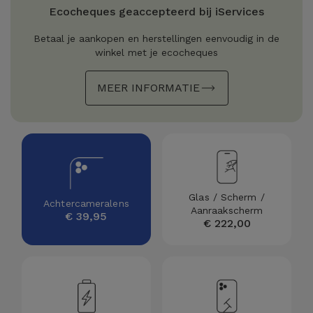
Refurbished
Ecocheques geaccepteerd bij iServices
Adapters
Samsung
Apple
Betaal je aankopen en herstellingen eenvoudig in de
Watches
winkel met je ecocheques
Hoezen en
Xiaomi
Schermbeschermers
Refurbished
MEER INFORMATIE
Samsung
Huawei
Powerbanks
Refurbished
Oppo
Opladers
iMac
OnePlus
Hoofdtelefoons
Refurbished
Glas / Scherm /
Achtercameralens
en
Consoles
Aanraakscherm
Google
€ 39,95
€ 222,00
Luidsprekers
Bekijk
Dyson
Smartwatches
alles
en Bandjes
TCL