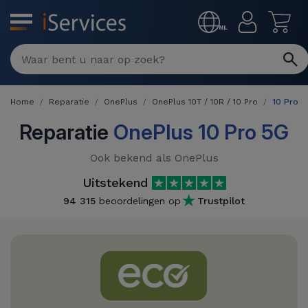
MENU
NL
Multimerk
Reparaties
Home
Reparatie
OnePlus
OnePlus 10T / 10R / 10 Pro
10 Pro 5
Per
Refurbished
defect
Reparatie
OnePlus 10 Pro 5G
Refurbished
Producten
Ook bekend als OnePlus
iPhone
iPhones
Uitstekend
DJI
Winkels
iPad
94 315
beoordelingen op
Trustpilot
Refurbished
Drones
MacBooks
Macbook
Promoties
Nieuws
/ iMac
Refurbished
iPads
Inruil
Kabels
Watch