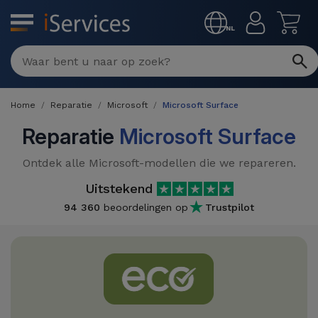
MENU
NL
Multimerk
Reparaties
Home
Reparatie
Microsoft
Microsoft Surface
Per
Refurbished
defect
Reparatie
Microsoft Surface
Refurbished
Producten
Ontdek alle Microsoft-modellen die we repareren.
iPhone
iPhones
Uitstekend
DJI
Winkels
iPad
94 360
beoordelingen op
Trustpilot
Refurbished
Drones
MacBooks
Macbook
Promoties
Nieuws
/ iMac
Refurbished
iPads
Inruil
Kabels
Watch