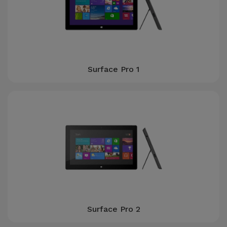
Telefoonketens
Andere
merken
Gadgets
Bekijk
Hygiëne
alles
Surface Pro 1
en Huis
Portemonnees,
Tassen en
Koffers
Trackers
en
Accessoires
Mobiliteit,
Surface Pro 2
Auto en