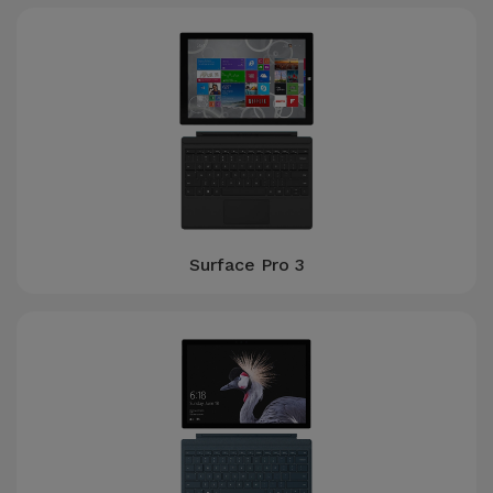
Fiets
Computer
Aaccessoires
iPad en
Tablet
Accessoires
Kids
Surface Pro 3
Bekijk
alles