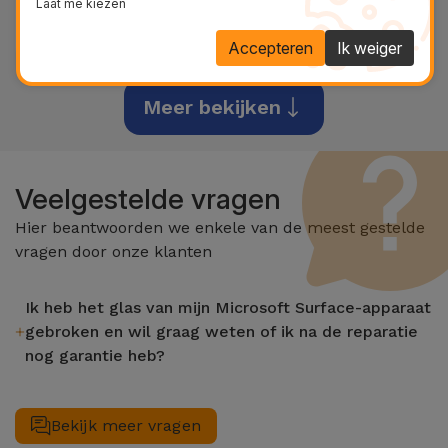
Laat me kiezen
Surface Pro 9
Accepteren
Ik weiger
Meer bekijken
Veelgestelde vragen
Hier beantwoorden we enkele van de meest gestelde
vragen door onze klanten
Ik heb het glas van mijn Microsoft Surface-apparaat
gebroken en wil graag weten of ik na de reparatie
nog garantie heb?
Nadat het glas van uw Microsoft Surface-apparaat is
gerepareerd bij een iServices-winkel, heeft u levenslange
Bekijk meer vragen
garantie op de LCD- en aanraakfuncties.