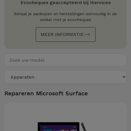
Ecocheques geaccepteerd bij iServices
Refurbished
Adapters
Samsung
Apple
Betaal je aankopen en herstellingen eenvoudig in de
Watches
winkel met je ecocheques
Hoezen en
Xiaomi
Schermbeschermers
Refurbished
MEER INFORMATIE
Samsung
Huawei
Powerbanks
Refurbished
Oppo
Opladers
iMac
OnePlus
Hoofdtelefoons
Refurbished
en
Consoles
Google
Repareren Microsoft Surface
Luidsprekers
Bekijk
Dyson
Smartwatches
alles
en Bandjes
TCL