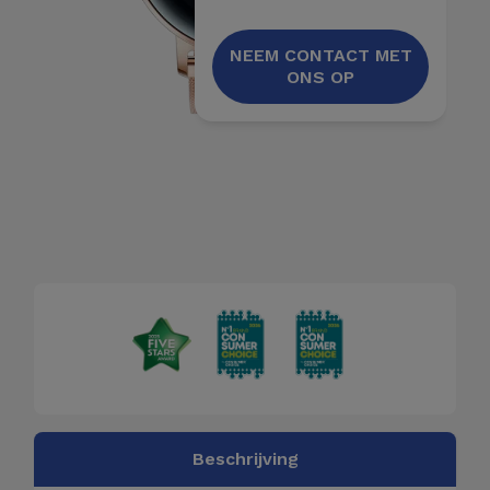
Fiets
NEEM CONTACT MET
Computer
ONS OP
Aaccessoires
iPad en
Tablet
Accessoires
Kids
Bekijk
alles
Beschrijving