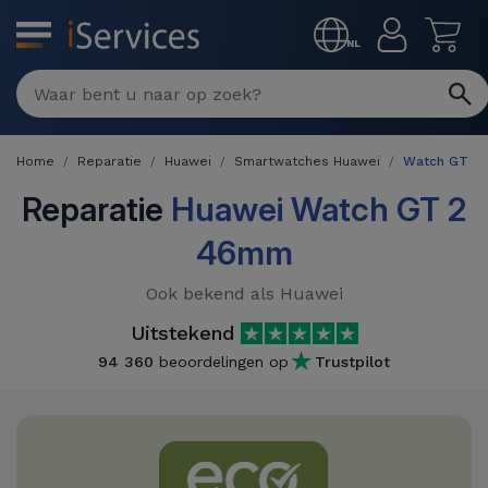
MENU
NL
Multimerk
Reparaties
Home
Reparatie
Huawei
Smartwatches Huawei
Watch GT 2
Per
Refurbished
defect
Reparatie
Huawei Watch GT 2
Refurbished
46mm
Producten
iPhone
iPhones
Ook bekend als Huawei
DJI
Winkels
iPad
Refurbished
Uitstekend
Drones
MacBooks
94 360
beoordelingen op
Trustpilot
Macbook
Promoties
Nieuws
/ iMac
Refurbished
iPads
Inruil
Kabels
Watch