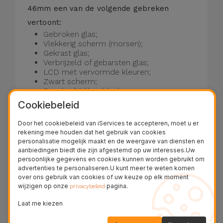
46mm een van de volgende gebreken
vertoont:
Gebroken glas;
Vlekkerig scherm (morsen);
Gekrast glas;
Verbrijzeld of gebarsten glas;
LCD met vervormde kleuren;
Zwart scherm;
Beschadigd beeldscherm;
Raak Niet-gekalibreerd of reageert niet.
Cookiebeleid
Wij repareren het Huawei Watch GT 2
Door het cookiebeleid van iServices te accepteren, moet u er
rekening mee houden dat het gebruik van cookies
46mm-scherm in slechts 20 minuten. De
personalisatie mogelijk maakt en de weergave van diensten en
garantie op glasvervanging bedraagt ​​twee
aanbiedingen biedt die zijn afgestemd op uw interesses.Uw
persoonlijke gegevens en cookies kunnen worden gebruikt om
jaar voor Touch- en LCD-functies.
advertenties te personaliseren.U kunt meer te weten komen
€ 69,95 - BTW inbegrepen.
over ons gebruik van cookies of uw keuze op elk moment
wijzigen op onze
pagina.
privacybeleid
Referentie:
REP226968
Laat me kiezen