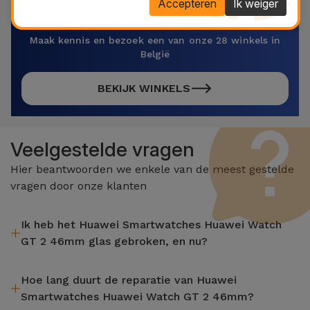
Accepteren
Ik weiger
Repareer nu je apparaat!
Maak kennis en bezoek een van onze 28 winkels in
België
BEKIJK WINKELS
Veelgestelde vragen
Hier beantwoorden we enkele van de meest gestelde
vragen door onze klanten
Ik heb het Huawei Smartwatches Huawei Watch
GT 2 46mm glas gebroken, en nu?
iServices repareert uw apparaat ter plaatse en met 2 jaar
Hoe lang duurt de reparatie van Huawei
garantie. Vind de dichtstbijzijnde winkel bij u in de buurt.
Smartwatches Huawei Watch GT 2 46mm?