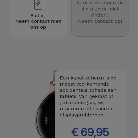
Telefoonketens
Kunt u de reparatie
Andere
die u zoekt niet
vinden?
merken
Batterij
Gadgets
Neem contact met
Neem contact op!
ons op
Bekijk
Hygiëne
alles
en Huis
Portemonnees,
Tassen en
Koffers
Een kapot scherm is de
meest voorkomende
accidentele schade aan
Trackers
tablets. Van gekrast of
en
gebarsten glas, wij
Accessoires
repareren alle soorten
displayproblemen.
Mobiliteit,
€ 69,95
Auto en