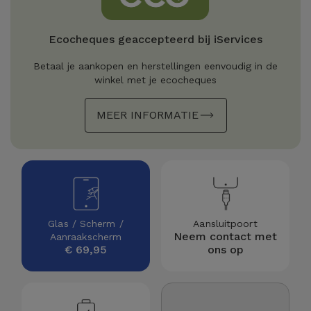
Refurbished
Adapters
Samsung
Apple
Ecocheques geaccepteerd bij iServices
Watches
Hoezen en
Xiaomi
Betaal je aankopen en herstellingen eenvoudig in de
Schermbeschermers
Refurbished
winkel met je ecocheques
Samsung
Huawei
Powerbanks
MEER INFORMATIE
Refurbished
Oppo
Opladers
iMac
OnePlus
Hoofdtelefoons
Refurbished
en
Consoles
Google
Luidsprekers
Glas / Scherm /
Aansluitpoort
Neem contact met
Aanraakscherm
Bekijk
€ 69,95
ons op
Dyson
Smartwatches
alles
en Bandjes
TCL