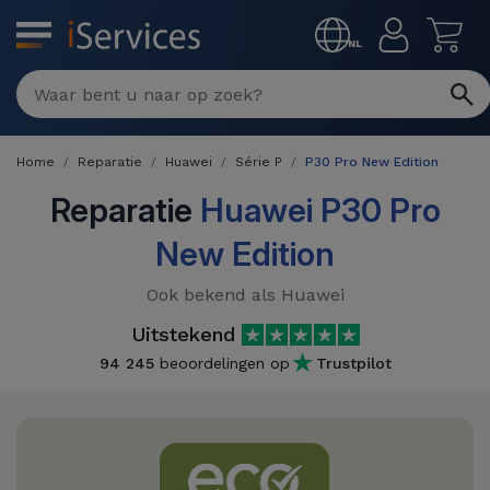
MENU
NL
Multimerk
Reparaties
Home
Reparatie
Huawei
Série P
P30 Pro New Edition
Per
Refurbished
defect
Reparatie
Huawei P30 Pro
Refurbished
New Edition
Producten
iPhone
iPhones
Ook bekend als Huawei
DJI
Winkels
iPad
Refurbished
Uitstekend
Drones
MacBooks
94 245
beoordelingen op
Trustpilot
Macbook
Promoties
Nieuws
/ iMac
Refurbished
iPads
Inruil
Kabels
Watch