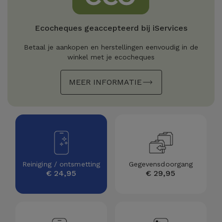
Refurbished
Adapters
Samsung
Apple
Ecocheques geaccepteerd bij iServices
Watches
Hoezen en
Xiaomi
Betaal je aankopen en herstellingen eenvoudig in de
Schermbeschermers
Refurbished
winkel met je ecocheques
Samsung
Huawei
Powerbanks
MEER INFORMATIE
Refurbished
Oppo
Opladers
iMac
OnePlus
Hoofdtelefoons
Refurbished
en
Consoles
Google
Luidsprekers
Reiniging / ontsmetting
Gegevensdoorgang
€ 24,95
€ 29,95
Bekijk
Dyson
Smartwatches
alles
en Bandjes
TCL