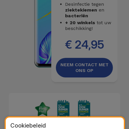
Desinfectie tegen
ziektekiemen
en
bacteriën
+ 20 winkels
tot uw
beschikking!
€ 24,95
NEEM CONTACT MET
ONS OP
Cookiebeleid