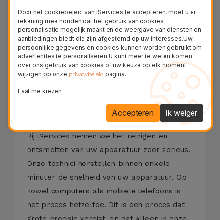
Door het cookiebeleid van iServices te accepteren, moet u er
Beschrijving
rekening mee houden dat het gebruik van cookies
personalisatie mogelijk maakt en de weergave van diensten en
aanbiedingen biedt die zijn afgestemd op uw interesses.Uw
Reparatieproces
persoonlijke gegevens en cookies kunnen worden gebruikt om
advertenties te personaliseren.U kunt meer te weten komen
over ons gebruik van cookies of uw keuze op elk moment
wijzigen op onze
pagina.
privacybeleid
Als uw Huawei Huawei P30 Pro New
Laat me kiezen
Edition niet de gewenste prestaties levert of
zijn efficiëntie verliest, is het waarschijnlijk
Accepteren
Ik weiger
tijd om het op te ruimen.
Bij iServices nemen we het reinigen en
ontsmetten van uw apparatuur zeer serieus.
Onze technici herstellen binnen enkele
minuten de snelheid van uw apparatuur. Op
zowel computers als mobiele telefoons is
het proces hetzelfde. Dit is een proces dat
grote precisie vereist, en dat alleen in onze