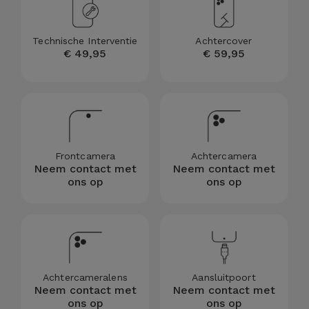
Telefoonketens
Andere
merken
Gadgets
Technische Interventie
Achtercover
€ 49,95
€ 59,95
Bekijk
Hygiëne
alles
en Huis
Portemonnees,
Tassen en
Frontcamera
Achtercamera
Koffers
Neem contact met
Neem contact met
ons op
ons op
Trackers
en
Accessoires
Mobiliteit,
Achtercameralens
Aansluitpoort
Neem contact met
Neem contact met
Auto en
ons op
ons op