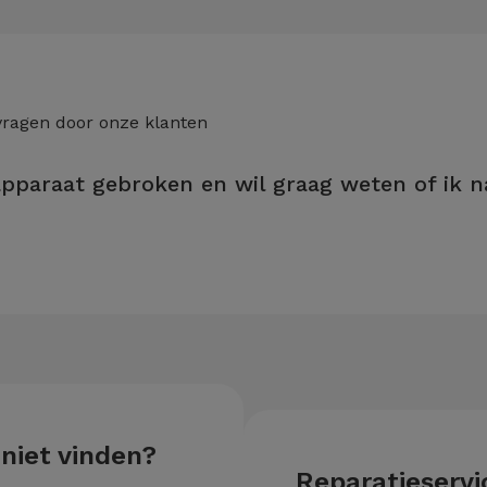
vragen door onze klanten
apparaat gebroken en wil graag weten of ik n
j een iServices-winkel, heeft u levenslange garantie op de LCD- e
 niet vinden?
Reparatieservic