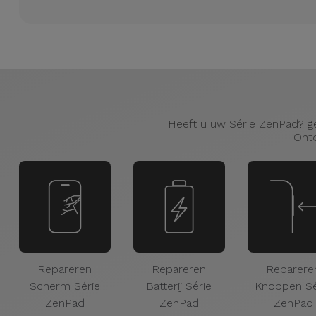
Heeft u uw Série ZenPad? ge
Ontd
Repareren
Repareren
Reparere
Scherm Série
Batterij Série
Knoppen Sé
ZenPad
ZenPad
ZenPad