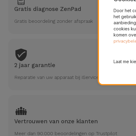
Gratis diagnose ZenPad
Door het c
het gebrui
Gratis beoordeling zonder afspraak
aanbieding
cookies ku
komen over
privacybel
Laat me ki
2 jaar garantie
Reparatie van uw apparaat bij iServices heeft 2 jaar gar
Vertrouwen van onze klanten
Meer dan 90.000 beoordelingen op Trustpilot