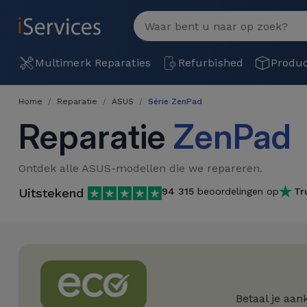
MENU
Bekijk
alles
Multimerk
Multimerk Reparaties
Refurbished
Produ
Reparaties
Home
Reparatie
ASUS
Série ZenPad
Per
Refurbished
Reparatie
ZenPad
defect
Refurbished
Producten
iPhone
Ontdek alle ASUS-modellen die we repareren.
iPhones
Uitstekend
94 315
beoordelingen op
Tr
DJI
Winkels
iPad
Refurbished
Drones
MacBooks
Macbook
Promoties
Nieuws
/ iMac
Refurbished
iPads
Inruil
Kabels
Watch
Betaal je aan