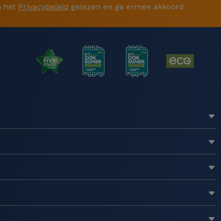
 het
Privacybeleid
gelezen en ga ermee akkoord