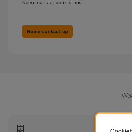
Fiets
Neem contact op met ons.
Computer
Aaccessoires
Neem contact op
iPad en
Tablet
Accessoires
Kids
Bekijk
alles
Waa
Cookieb