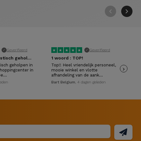
★
★
★
★
★
★
Geverifieerd
Geverifieerd
✓
✓
Vandaag fantastisch geholpen in het…
1 woord : TOP!
isch geholpen in
Top!! Heel vriendelijk personeel,
›
Vri
hoppingcenter in
mooie winkel en vlotte
waa
Zee…
afhandeling van de aank…
Mar
leden
Bart Belgium
, 4 dagen geleden