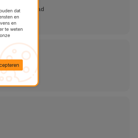
 minuten ZenPad
houden dat
ensten en
evens en
er te weten
 onze
cepteren
t 24u
aratie