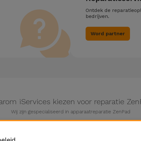
Ontdek de reparatieop
bedrijven.
Word partner
rom iServices kiezen voor reparatie Ze
Wij zijn gespecialiseerd in apparaatreparatie ZenPad
eleid