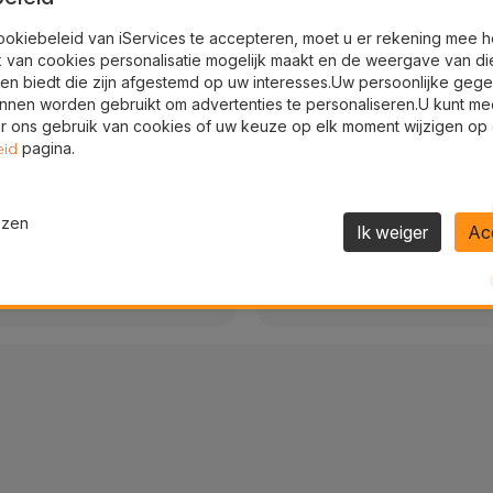
Reparaties in 20/30
ookiebeleid van iServices te accepteren, moet u er rekening mee 
k van cookies personalisatie mogelijk maakt en de weergave van di
Directe reparatie
en biedt die zijn afgestemd op uw interesses.Uw persoonlijke geg
nnen worden gebruikt om advertenties te personaliseren.U kunt me
 ons gebruik van cookies of uw keuze op elk moment wijzigen op
pagina.
eid
ezen
Ik weiger
Ac
7 dagen per week to
antie
Altijd beschikbaar voor rep