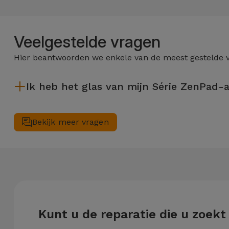
Telefoonketens
Andere
merken
Gadgets
Veelgestelde vragen
Bekijk
Hier beantwoorden we enkele van de meest gestelde 
Hygiëne
alles
en Huis
Ik heb het glas van mijn Série ZenPad-
Portemonnees,
Nadat het glas van uw Série ZenPad-apparaat is gerepareerd bi
Tassen en
Bekijk meer vragen
Koffers
Trackers
en
Accessoires
Mobiliteit,
Kunt u de reparatie die u zoekt
Auto en