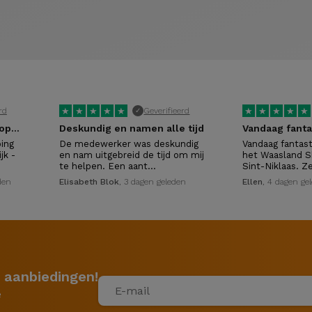
★
★
★
★
★
★
★
★
★
★
rd
Geverifieerd
✓
TOP service (iService shopping…
Deskundig en namen alle tijd
ping
De medewerker was deskundig
Vandaag fantast
jk -
en nam uitgebreid de tijd om mij
het Waasland S
te helpen. Een aant…
Sint-Niklaas. 
den
Elisabeth Blok
, 3 dagen geleden
Ellen
, 4 dagen ge
 aanbiedingen!
e