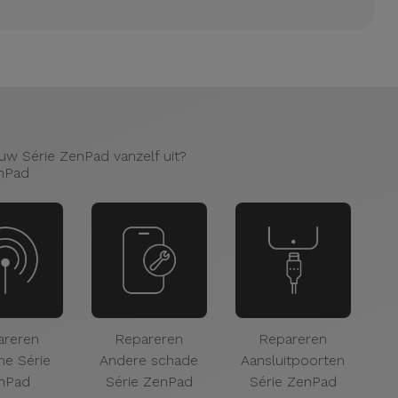
uw Série ZenPad vanzelf uit?
enPad
areren
Repareren
Repareren
ne Série
Andere schade
Aansluitpoorten
S
nPad
Série ZenPad
Série ZenPad