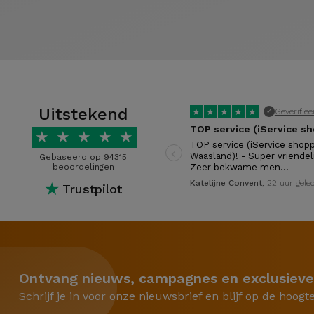
Uitstekend
★
★
★
★
★
Geverifiee
✓
★
★
★
★
★
‹
TOP service (iService shop
Waasland)! - Super vriendeli
Gebaseerd op 94315
beoordelingen
Zeer bekwame men…
Katelijne Convent
, 22 uur gele
★
Trustpilot
Ontvang nieuws, campagnes en exclusieve
Schrijf je in voor onze nieuwsbrief en blijf op de hoogt