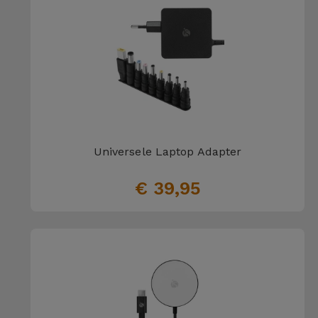
Telefoonketens
Andere
merken
Gadgets
Bekijk
Hygiëne
alles
en Huis
Portemonnees,
Universele Laptop Adapter
Tassen en
Koffers
€ 39,95
Trackers
en
Accessoires
Mobiliteit,
Auto en