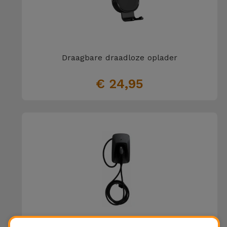
Draagbare draadloze oplader
€ 24,95