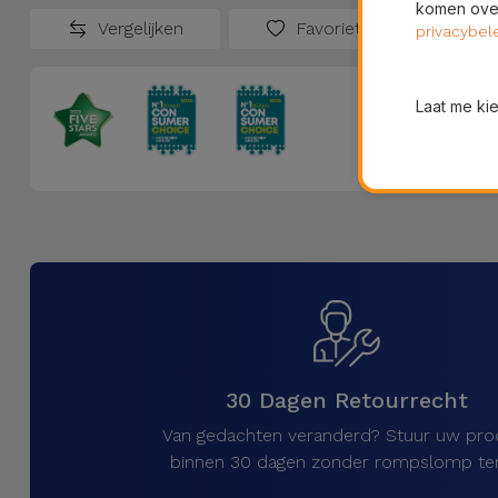
komen over
Vergelijken
Favorieten
privacybel
Laat me ki
30 Dagen Retourrecht
Van gedachten veranderd? Stuur uw pro
binnen 30 dagen zonder rompslomp ter