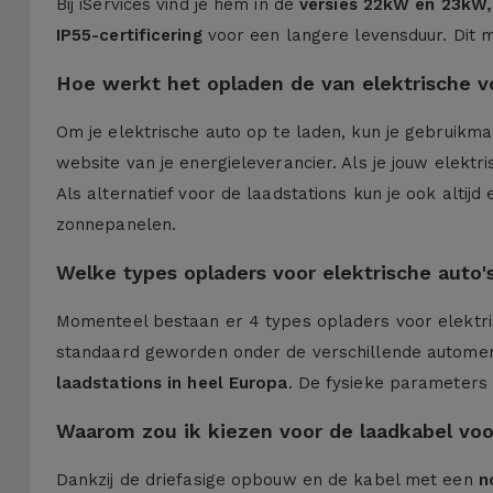
Bij iServices vind je hem in de
versies 22kW en 23kW, 
IP55-certificering
voor een langere levensduur. Dit m
Hoe werkt het opladen de van elektrische v
Om je elektrische auto op te laden, kun je gebruikmak
website van je energieleverancier. Als je jouw elektr
Als alternatief voor de laadstations kun je ook alti
zonnepanelen.
Welke types opladers voor elektrische auto'
Momenteel bestaan er 4 types opladers voor elektrisc
standaard geworden onder de verschillende autome
laadstations in heel Europa
. De fysieke parameters
Waarom zou ik kiezen voor de laadkabel voor
Dankzij de driefasige opbouw en de kabel met een
n