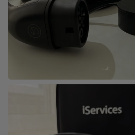
Telefoonketens
Andere
merken
Gadgets
Bekijk
Hygiëne
alles
en Huis
Portemonnees,
Tassen en
Koffers
Trackers
en
Accessoires
Mobiliteit,
Auto en