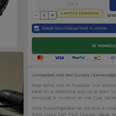
22KW
LAATSTE EENHEDEN
Grat
1
Bekijk beschikbaarheid in winkel
IN WINKEL
Compatibel met heel Europa | Eenvoudige 
Maak kennis met de Thuislader voor Elektris
kabel om je elektrische auto op te laden. 
eenvoudig te monteren en met 2 jaar Garant
Deze thuisladingskabel van iServices is com
BMW, Cupra, FIAT, Ford, Hyundai, Jaguar, Ki