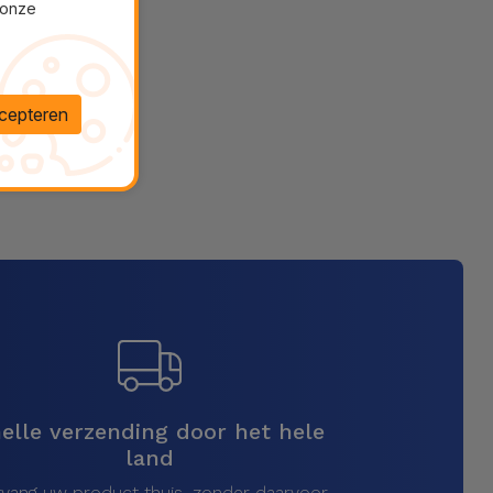
 onze
cepteren
elle verzending door het hele
land
vang uw product thuis, zonder daarvoor