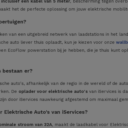
inclusief een kabel van 5 meter
, bescherming tegen overbel
aakt het de perfecte oplossing om jouw elektrische mobilit
oertuigen?
en van een uitgebreid netwerk van laadstations in het land. 
ische auto liever thuis oplaadt, kun je kiezen voor onze
wall
jd een EcoFlow powerstation bij je hebben, die je thuis kunt
s bestaan er?
he auto's, afhankelijk van de regio in de wereld of de auto
rken. De
oplader voor elektrische auto's
van iServices is d
 zijn door iServices nauwkeurig afgestemd om maximaal gem
 Elektrische Auto's van iServices?
ominale stroom van 32A
, maakt de laadkabel voor Elektris