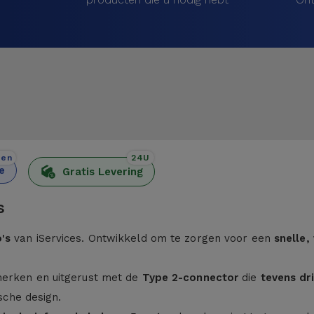
den
24U
e
Gratis Levering
s
's
van iServices. Ontwikkeld om te zorgen voor een
snelle,
merken en uitgerust met de
Type 2-connector
die
tevens dr
ische design.