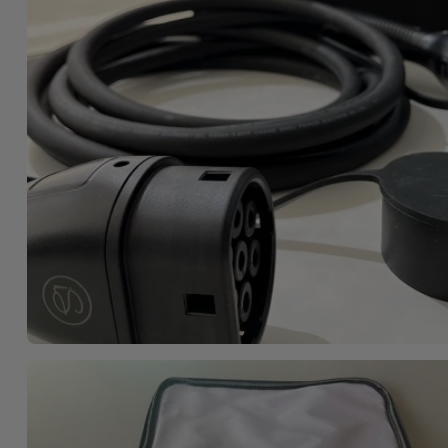
Fiets
Computer
Aaccessoires
iPad en
Tablet
Accessoires
Kids
Bekijk
alles