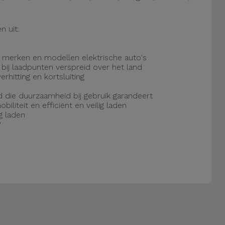
 uit:
e merken en modellen elektrische auto's
 bij laadpunten verspreid over het land
hitting en kortsluiting
d die duurzaamheid bij gebruik garandeert
iliteit en efficiënt en veilig laden
g laden
W