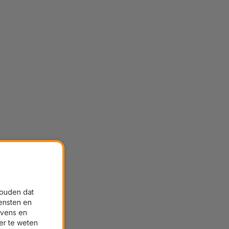
houden dat
ensten en
evens en
er te weten