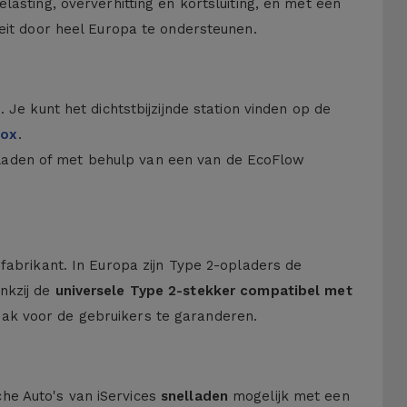
asting, oververhitting en kortsluiting, en met een
eit door heel Europa te ondersteunen.
Je kunt het dichtstbijzijnde station vinden op de
box
.
 opladen of met behulp van een van de EcoFlow
fabrikant. In Europa zijn Type 2-opladers de
ankzij de
universele Type 2-stekker
compatibel met
ak voor de gebruikers te garanderen.
che Auto's van iServices
snelladen
mogelijk met een