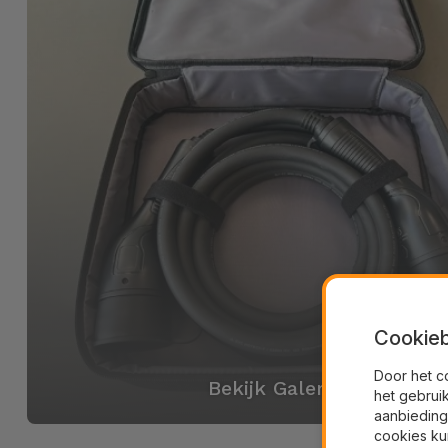
Cookieb
Door het c
Bekijk Galerij
het gebrui
aanbieding
cookies ku