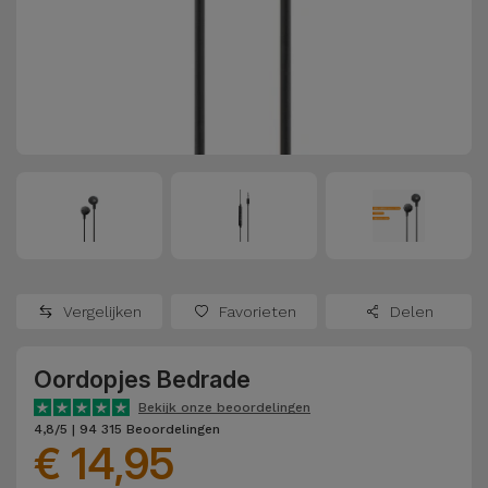
Refurbished
Adapters
Samsung
Apple
Watches
Hoezen en
Xiaomi
Schermbeschermers
Refurbished
Samsung
Huawei
Powerbanks
Refurbished
Oppo
Opladers
iMac
OnePlus
Hoofdtelefoons
Refurbished
Vergelijken
Favorieten
Delen
en
Consoles
Google
Luidsprekers
Oordopjes Bedrade
Bekijk
Dyson
Smartwatches
alles
Bekijk onze beoordelingen
4,8/5 | 94 315 Beoordelingen
en Bandjes
€ 14,95
TCL