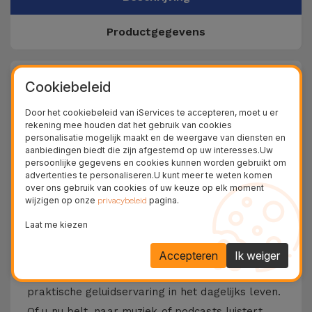
Productgegevens
+ 100.000
Cookiebeleid
Tevreden klanten
Door het cookiebeleid van iServices te accepteren, moet u er
36 Maanden
rekening mee houden dat het gebruik van cookies
Langdurige Garantie
personalisatie mogelijk maakt en de weergave van diensten en
aanbiedingen biedt die zijn afgestemd op uw interesses.Uw
24U
persoonlijke gegevens en cookies kunnen worden gebruikt om
Gratis Levering
advertenties te personaliseren.U kunt meer te weten komen
over ons gebruik van cookies of uw keuze op elk moment
Ontdek de bedrade hoofdtelefoons
wijzigen op onze
pagina.
privacybeleid
van iServices
Laat me kiezen
De bedrade hoofdtelefoons van iServices, het
Accepteren
Ik weiger
eigen merk, zorgen voor een evenwichtige en
praktische geluidservaring in het dagelijks leven.
Of u nu belt, naar muziek of podcasts luistert,