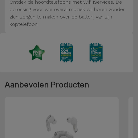
Fiets
Ontdek de hoofdtelefoons met Wifi iServices. De
oplossing voor wie overal muziek wil horen zonder
zich zorgen te maken over de batterij van zijn
Computer
koptelefoon.
Aaccessoires
iPad en
Tablet
Accessoires
Kids
Aanbevolen Producten
Bekijk
alles