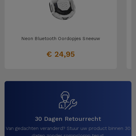
Neon Bluetooth Oordopjes Sneeuw
€ 24,95
30 Dagen Retourrecht
Van gedachten veranderd? Stuur uw product binnen 30
dagen zonder rompslomp terug.