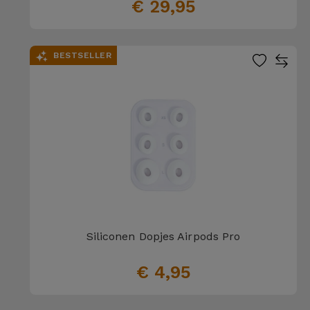
Fiets
€ 29,95
Computer
Aaccessoires
BESTSELLER
iPad en
Tablet
Accessoires
Kids
Bekijk
alles
Siliconen Dopjes Airpods Pro
€ 4,95