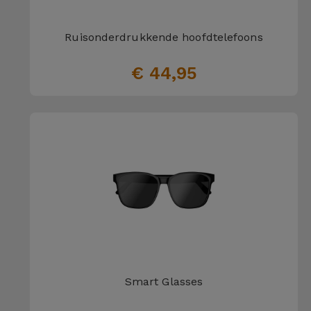
Telefoonketens
Andere
merken
Ruisonderdrukkende hoofdtelefoons
Gadgets
€ 44,95
Bekijk
Hygiëne
alles
en Huis
Portemonnees,
Tassen en
Koffers
Trackers
en
Accessoires
Mobiliteit,
Smart Glasses
Auto en