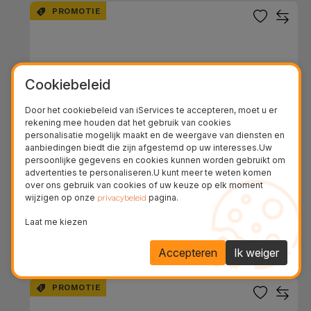
PROMOTIE
Cookiebeleid
Door het cookiebeleid van iServices te accepteren, moet u er
rekening mee houden dat het gebruik van cookies
personalisatie mogelijk maakt en de weergave van diensten en
aanbiedingen biedt die zijn afgestemd op uw interesses.Uw
persoonlijke gegevens en cookies kunnen worden gebruikt om
advertenties te personaliseren.U kunt meer te weten komen
over ons gebruik van cookies of uw keuze op elk moment
Neon Bluetooth Oordopjes
wijzigen op onze
pagina.
privacybeleid
Laat me kiezen
VANAF
€ 12,48
Accepteren
Ik weiger
PROMOTIE