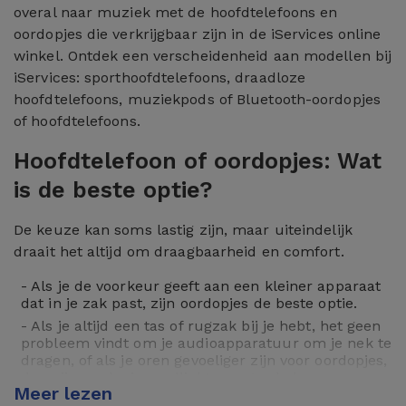
overal naar muziek met de hoofdtelefoons en
oordopjes die verkrijgbaar zijn in de iServices online
winkel. Ontdek een verscheidenheid aan modellen bij
iServices: sporthoofdtelefoons, draadloze
hoofdtelefoons, muziekpods of Bluetooth-oordopjes
of hoofdtelefoons.
Hoofdtelefoon of oordopjes: Wat
is de beste optie?
De keuze kan soms lastig zijn, maar uiteindelijk
draait het altijd om draagbaarheid en comfort.
- Als je de voorkeur geeft aan een kleiner apparaat
dat in je zak past, zijn oordopjes de beste optie.
- Als je altijd een tas of rugzak bij je hebt, het geen
probleem vindt om je audioapparatuur om je nek te
dragen, of als je oren gevoeliger zijn voor oordopjes,
dan zijn oordopjes wellicht een goede keuze.
Meer lezen