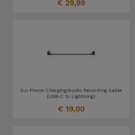
Fiets
€ 29,99
Computer
Aaccessoires
iPad en
Tablet
Accessoires
Kids
Bekijk
DJI Phone Charging/Audio Recording Cable
alles
(USB-C to Lightning)
€ 19,00