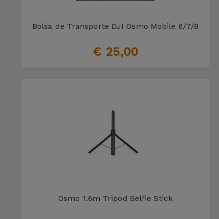
Telefoonketens
Andere
merken
Bolsa de Transporte DJI Osmo Mobile 6/7/8
Gadgets
€ 25,00
Bekijk
Hygiëne
alles
en Huis
Portemonnees,
Tassen en
Koffers
Trackers
en
Accessoires
Mobiliteit,
Osmo 1.6m Tripod Selfie Stick
Auto en