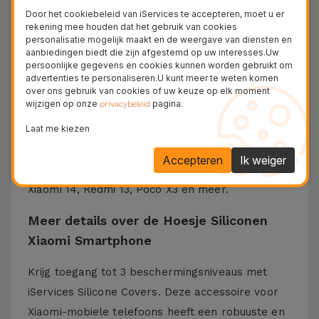
Door het cookiebeleid van iServices te accepteren, moet u er
iServices
rekening mee houden dat het gebruik van cookies
personalisatie mogelijk maakt en de weergave van diensten en
Xiaomi Covers van iServices zijn zo ontworpen en
aanbiedingen biedt die zijn afgestemd op uw interesses.Uw
persoonlijke gegevens en cookies kunnen worden gebruikt om
beschermd dat ze bestand zijn tegen alle
advertenties te personaliseren.U kunt meer te weten komen
valpartijen die dagelijks kunnen gebeuren. Het
over ons gebruik van cookies of uw keuze op elk moment
wijzigen op onze
pagina.
privacybeleid
vloeibare siliconenmateriaal zorgt ervoor dat de
Laat me kiezen
telefoon niet uit je hand glijdt en niet wegglijdt op
horizontale oppervlakken. Deze siliconen case is
Accepteren
Ik weiger
compatibel met modellen zoals de Xiaomi 13,
Xiaomi 14, Redmi 13, Poco X3 en meer.
Meer details over de Hoesje Siliconen
Xiaomi Smartphone
Krijg toegang tot 3 beschermingsniveaus met
iServices Silicone Covers. Deze accessoire voor
Xiaomi-mobiele telefoons heeft een robuuste en