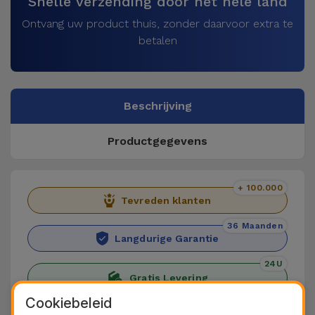
Snelle verzending door het hele land
Ontvang uw product thuis, zonder daarvoor extra te
betalen
Beschrijving
Productgegevens
+ 100.000
Tevreden klanten
36 Maanden
Langdurige Garantie
24U
Gratis Levering
Cookiebeleid
Vind Hoesje Xiaomi Siliconen op