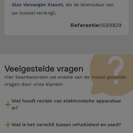
Glas Vervangen Xiaomi
, die de levensduur van
uw toestel verlengt.
Referentie:
IS89829
Veelgestelde vragen
Hier beantwoorden we enkele van de meest gestelde
vragen door onze klanten
Wat houdt revisie van elektronische apparatuur
in?
Het reviseren omvat verschillende stappen zoals inspectie,
Wat is het verschil tussen refurbished en used?
reiniging, en niet te vergeten het repareren van elk defect
onderdeel. Het is belangrijk om te onthouden dat alle