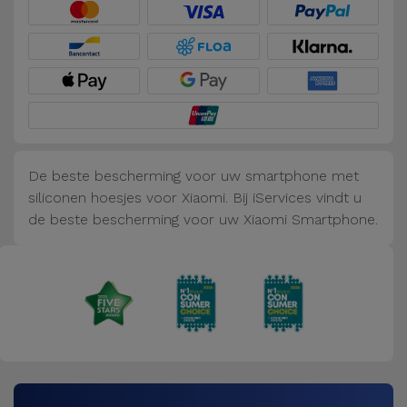
Fiets
Computer
Aaccessoires
iPad en
Tablet
Accessoires
De beste bescherming voor uw smartphone met
siliconen hoesjes voor Xiaomi. Bij iServices vindt u
Kids
de beste bescherming voor uw Xiaomi Smartphone.
Bekijk
alles