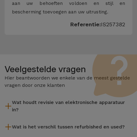
aan uw behoeften voldoen en stijl en
bescherming toevoegen aan uw uitrusting.
Referentie:
IS257382
Veelgestelde vragen
Hier beantwoorden we enkele van de meest gestelde
vragen door onze klanten
Wat houdt revisie van elektronische apparatuur
in?
Het reviseren omvat verschillende stappen zoals inspectie,
Wat is het verschil tussen refurbished en used?
reiniging, en niet te vergeten het repareren van elk defect
onderdeel. Het is belangrijk om te onthouden dat alle
De gereviseerde producten van iServices worden zorgvuldig