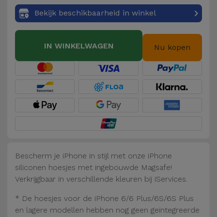
Fiets
Bekijk beschikbaarheid in winkel
Computer
Aaccessoires
IN WINKELWAGEN
Nu kopen
iPad en
Tablet
Accessoires
Kids
Bekijk
alles
Bescherm je iPhone in stijl met onze iPhone
siliconen hoesjes met ingebouwde Magsafe!
Verkrijgbaar in verschillende kleuren bij iServices.
* De hoesjes voor de iPhone 6/6 Plus/6S/6S Plus
en lagere modellen hebben nog geen geïntegreerde