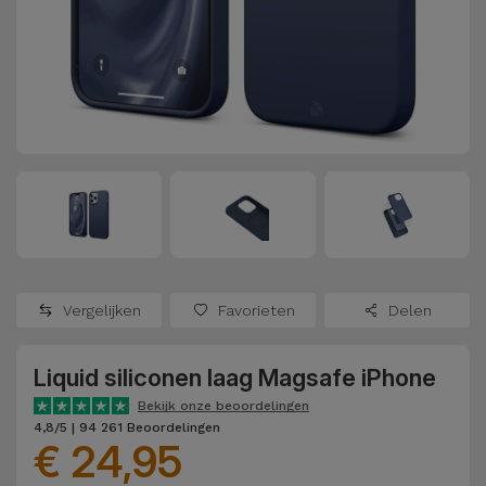
Refurbished
Adapters
Samsung
Apple
Watches
Hoezen en
Xiaomi
Schermbeschermers
Refurbished
Samsung
Huawei
Powerbanks
Refurbished
Oppo
Opladers
iMac
OnePlus
Hoofdtelefoons
Refurbished
Vergelijken
Favorieten
Delen
en
Consoles
Google
Luidsprekers
Liquid siliconen laag Magsafe iPhone
Bekijk
Dyson
Smartwatches
alles
Bekijk onze beoordelingen
4,8/5 | 94 261 Beoordelingen
en Bandjes
€ 24,95
TCL