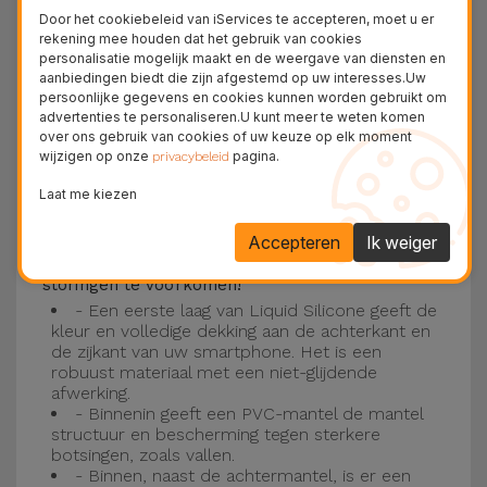
Deze laag is compatibel met de modellen
iPhone
Door het cookiebeleid van iServices te accepteren, moet u er
15
, 14, 13, 12 onder meer en het nieuwste model
rekening mee houden dat het gebruik van cookies
personalisatie mogelijk maakt en de weergave van diensten en
van de Apple, de
iPhone 16
en
iPhone 17
.
aanbiedingen biedt die zijn afgestemd op uw interesses.Uw
persoonlijke gegevens en cookies kunnen worden gebruikt om
Drie-laagse bescherming met de
advertenties te personaliseren.U kunt meer te weten komen
over ons gebruik van cookies of uw keuze op elk moment
siliconen kappen
wijzigen op onze
pagina.
privacybeleid
Onze iPhone siliconen hoesjes hebben een
Laat me kiezen
robuuste, kwalitatieve constructie met een
Accepteren
Ik weiger
drielaagse constructie om ongelukken en
storingen te voorkomen!
- Een eerste laag van Liquid Silicone geeft de
kleur en volledige dekking aan de achterkant en
de zijkant van uw smartphone. Het is een
robuust materiaal met een niet-glijdende
afwerking.
- Binnenin geeft een PVC-mantel de mantel
structuur en bescherming tegen sterkere
botsingen, zoals vallen.
- Binnen, naast de achtermantel, is er een