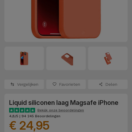
Refurbished
Adapters
Samsung
Apple
Watches
Hoezen en
Xiaomi
Schermbeschermers
Refurbished
Samsung
Huawei
Powerbanks
Refurbished
Oppo
Opladers
iMac
OnePlus
Hoofdtelefoons
Refurbished
Vergelijken
Favorieten
Delen
en
Consoles
Google
Luidsprekers
Liquid siliconen laag Magsafe iPhone
Bekijk
Dyson
Smartwatches
alles
Bekijk onze beoordelingen
4,8/5 | 94 245 Beoordelingen
en Bandjes
€ 24,95
TCL