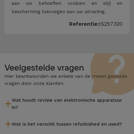
aan uw behoeften voldoen en stijl en
bescherming toevoegen aan uw uitrusting.
Referentie:
IS257320
Veelgestelde vragen
Hier beantwoorden we enkele van de meest gestelde
vragen door onze klanten
Wat houdt revisie van elektronische apparatuur
in?
Het reviseren omvat verschillende stappen zoals inspectie,
Wat is het verschil tussen refurbished en used?
reiniging, en niet te vergeten het repareren van elk defect
onderdeel. Het is belangrijk om te onthouden dat alle
De gereviseerde producten van iServices worden zorgvuldig