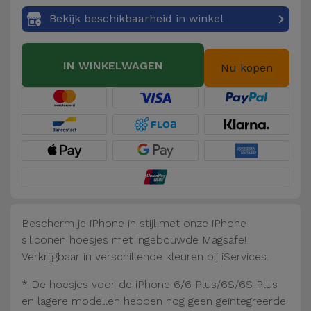
Fiets
Bekijk beschikbaarheid in winkel
Computer
Aaccessoires
IN WINKELWAGEN
Nu kopen
iPad en
Tablet
Accessoires
Kids
Bekijk
alles
Bescherm je iPhone in stijl met onze iPhone
siliconen hoesjes met ingebouwde Magsafe!
Verkrijgbaar in verschillende kleuren bij iServices.
* De hoesjes voor de iPhone 6/6 Plus/6S/6S Plus
en lagere modellen hebben nog geen geïntegreerde