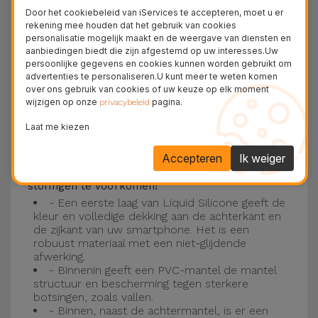
Deze laag is compatibel met de modellen
iPhone
Door het cookiebeleid van iServices te accepteren, moet u er
15
, 14, 13, 12 onder meer en het nieuwste model
rekening mee houden dat het gebruik van cookies
personalisatie mogelijk maakt en de weergave van diensten en
van de Apple, de
iPhone 16
en
iPhone 17
.
aanbiedingen biedt die zijn afgestemd op uw interesses.Uw
persoonlijke gegevens en cookies kunnen worden gebruikt om
Drie-laagse bescherming met de
advertenties te personaliseren.U kunt meer te weten komen
over ons gebruik van cookies of uw keuze op elk moment
siliconen kappen
wijzigen op onze
pagina.
privacybeleid
Onze iPhone siliconen hoesjes hebben een
Laat me kiezen
robuuste, kwalitatieve constructie met een
Accepteren
Ik weiger
drielaagse constructie om ongelukken en
storingen te voorkomen!
- Een eerste laag van Liquid Silicone geeft de
kleur en volledige dekking aan de achterkant en
de zijkant van uw smartphone. Het is een
robuust materiaal met een niet-glijdende
afwerking.
- Binnenin geeft een PVC-mantel de mantel
structuur en bescherming tegen sterkere
botsingen, zoals vallen.
- Binnen, naast de achtermantel, is er een