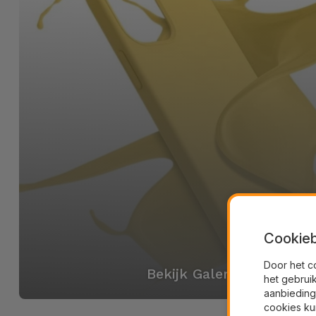
Cookieb
Door het c
Bekijk Galerij
het gebrui
aanbieding
cookies ku