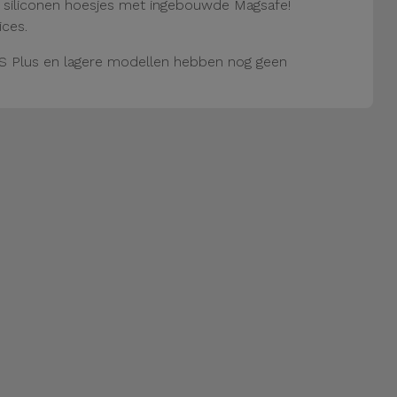
e siliconen hoesjes met ingebouwde Magsafe!
ices.
S Plus en lagere modellen hebben nog geen