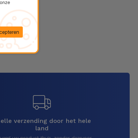
 onze
cepteren
elle verzending door het hele
land
vang uw product thuis, zonder daarvoor