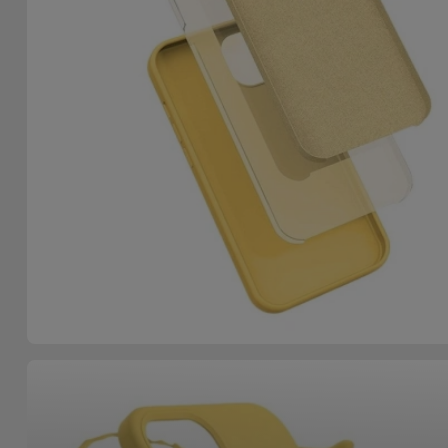
Fiets
Computer
Aaccessoires
iPad en
Tablet
Accessoires
Kids
Bekijk
alles