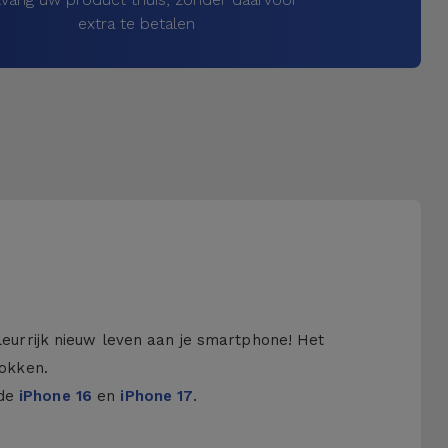
extra te betalen
kleurrijk nieuw leven aan je smartphone! Het
hokken.
 de
iPhone 16
en
iPhone 17
.