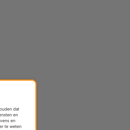
houden dat
ensten en
evens en
er te weten