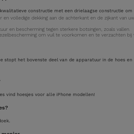
kwalitatieve constructie met een drielaagse constructie o
eur en volledige dekking aan de achterkant en de zijkant van
uur en bescherming tegen sterkere botsingen, zoals vallen.
vezelbescherming om vuil te voorkomen en te verzachten bij v
n: je stopt het bovenste deel van de apparatuur in de hoes en
?
ces
vind hoesjes voor alle iPhone modellen!
es?
doek.
 manier