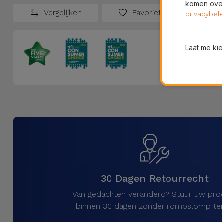
komen over
Vergelijken
Favorieten
privacybel
Laat me ki
30 Dagen Retourrecht
Van gedachten veranderd? Stuur uw pro
binnen 30 dagen zonder rompslomp ter