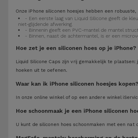
Onze iPhone siliconen hoesjes hebben een robuuste, 
- Een eerste laag van Liquid Silicone geeft de kl
niet-glijdende afwerking.
- Binnenin geeft een PVC-mantel de mantel struct
- Binnen, naast de achtermantel, is er een micro
Hoe zet je een siliconen hoes op je iPhone?
Liquid Silicone Caps zijn vrij gemakkelijk te plaatse
hoeken uit te oefenen.
Waar kan ik iPhone siliconen hoesjes kopen
In onze online winkel of op een andere winkel iServi
Hoe schoonmaak je een iPhone siliconen ho
U kunt de siliconen hoes schoonmaken met een nat 
MagSafe-mantels: bescherming op de beste