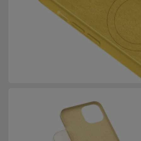
Telefoonketens
Andere
merken
Gadgets
Bekijk
Hygiëne
alles
en Huis
Portemonnees,
Tassen en
Koffers
Trackers
en
Accessoires
Mobiliteit,
Auto en