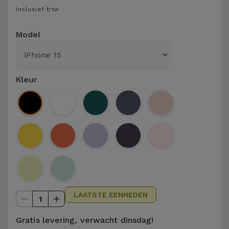
Telefoonketens
Inclusief btw
Andere
merken
Gadgets
Model
Bekijk
Hygiëne
alles
en Huis
Kleur
Portemonnees,
Tassen en
Koffers
Trackers
en
Accessoires
LAATSTE EENHEDEN
1
Mobiliteit,
Auto en
Gratis levering, verwacht dinsdag!