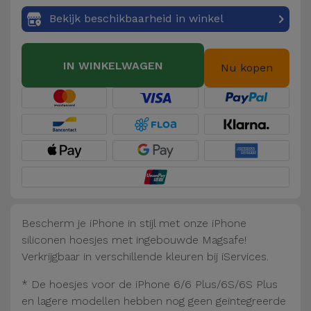
Fiets
Bekijk beschikbaarheid in winkel
Computer
Aaccessoires
IN WINKELWAGEN
Nu kopen
iPad en
Tablet
Accessoires
Kids
Bekijk
alles
Bescherm je iPhone in stijl met onze iPhone
siliconen hoesjes met ingebouwde Magsafe!
Verkrijgbaar in verschillende kleuren bij iServices.
* De hoesjes voor de iPhone 6/6 Plus/6S/6S Plus
en lagere modellen hebben nog geen geïntegreerde