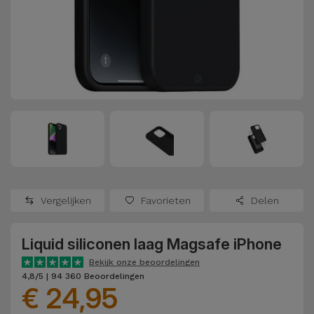
Refurbished
Adapters
Samsung
Apple
Watches
Hoezen en
Xiaomi
Schermbeschermers
Refurbished
Samsung
Huawei
Powerbanks
Refurbished
Oppo
Opladers
iMac
OnePlus
Hoofdtelefoons
Refurbished
Vergelijken
Favorieten
Delen
en
Consoles
Google
Luidsprekers
Liquid siliconen laag Magsafe iPhone
Bekijk
Dyson
Smartwatches
alles
Bekijk onze beoordelingen
4,8/5 | 94 360 Beoordelingen
en Bandjes
€ 24,95
TCL