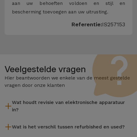
aan uw behoeften voldoen en stijl en
bescherming toevoegen aan uw uitrusting.
Referentie:
IS257153
Veelgestelde vragen
Hier beantwoorden we enkele van de meest gestelde
vragen door onze klanten
Wat houdt revisie van elektronische apparatuur
in?
Het reviseren omvat verschillende stappen zoals inspectie,
Wat is het verschil tussen refurbished en used?
reiniging, en niet te vergeten het repareren van elk defect
onderdeel. Het is belangrijk om te onthouden dat alle
De gereviseerde producten van iServices worden zorgvuldig