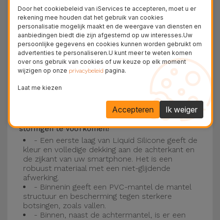
Deze laag is compatibel met de modellen
iPhone
Door het cookiebeleid van iServices te accepteren, moet u er
15
, 14, 13, 12 onder meer en het nieuwste model
rekening mee houden dat het gebruik van cookies
personalisatie mogelijk maakt en de weergave van diensten en
van de Apple, de
iPhone 16
en
iPhone 17
.
aanbiedingen biedt die zijn afgestemd op uw interesses.Uw
persoonlijke gegevens en cookies kunnen worden gebruikt om
Drie-laagse bescherming met de
advertenties te personaliseren.U kunt meer te weten komen
over ons gebruik van cookies of uw keuze op elk moment
siliconen kappen
wijzigen op onze
pagina.
privacybeleid
Onze iPhone siliconen hoesjes hebben een
Laat me kiezen
robuuste, kwalitatieve constructie met een
Accepteren
Ik weiger
drielaagse constructie om ongelukken en
storingen te voorkomen!
- Een eerste laag van Liquid Silicone geeft de
kleur en volledige dekking aan de achterkant en
de zijkant van uw smartphone. Het is een
robuust materiaal met een niet-glijdende
afwerking.
- Binnenin geeft een PVC-mantel de mantel
structuur en bescherming tegen sterkere
botsingen, zoals vallen.
- Binnen, naast de achtermantel, is er een